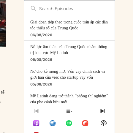
Search
Episodes
Giai đoạn tiếp theo trong cuộc trấn áp các dân
tộc thiểu số của Trung Quốc
06/08/2026
Nỗ lực âm thầm của Trung Quốc nhằm thống
trị khu vực Mỹ Latinh
06/08/2026
Nợ cho kẻ mộng mơ: Vốn vay chính sách và
giới hạn của việc cho startup vay vốn
05/08/2026
 tế
Mỹ Latinh đang trở thành “phòng thí nghiệm”
,
của phe cánh hữu mới
04/08/2026
PREVIOUS
SHOW
NEXT
EPISODE
EPISODES
EPISODE
Tại sao Trung Quốc phủ nhận cuộc gặp với
Show
LIST
Ngoại trưởng Nhật Bản?
Podcast