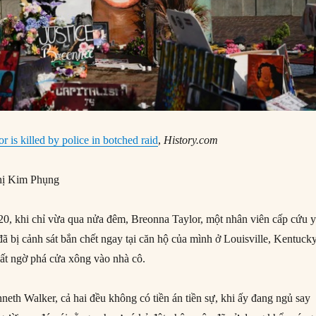
 is killed by police in botched raid
,
History.com
ị Kim Phụng
, khi chỉ vừa qua nửa đêm, Breonna Taylor, một nhân viên cấp cứu y
đã bị cảnh sát bắn chết ngay tại căn hộ của mình ở Louisville, Kentucky
bất ngờ phá cửa xông vào nhà cô.
nneth Walker, cả hai đều không có tiền án tiền sự, khi ấy đang ngủ say