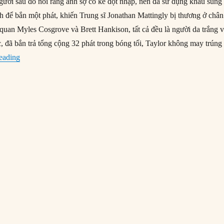
người sau đó nói rằng anh sợ có kẻ đột nhập, nên đã sử dụng khẩu súng
 để bắn một phát, khiến Trung sĩ Jonathan Mattingly bị thương ở chân
 quan Myles Cosgrove và Brett Hankison, tất cả đều là người da trắng 
 đã bắn trả tổng cộng 32 phát trong bóng tối, Taylor không may trúng
“13/03/2020: Breonna Taylor bị cảnh sát giết hại”
eading