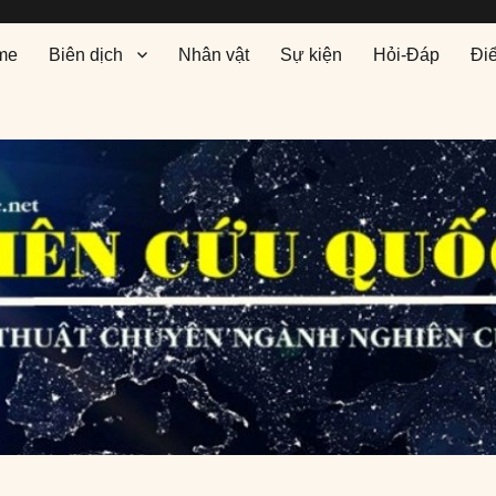
me
Biên dịch
Nhân vật
Sự kiện
Hỏi-Đáp
Đi