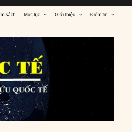
ểm sách
Mục lục
Giới thiệu
Điểm tin