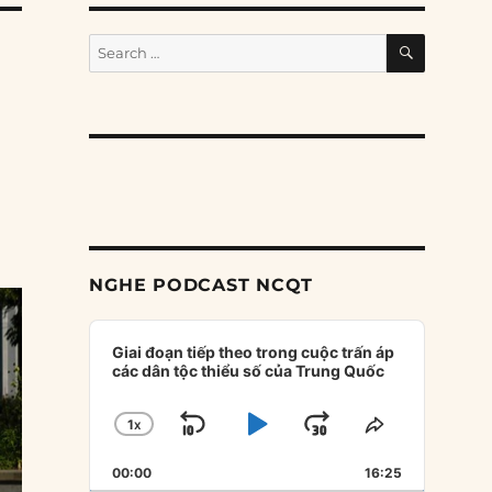
SEARCH
Search
for:
NGHE PODCAST NCQT
Audio
Player
Giai đoạn tiếp theo trong cuộc trấn áp
các dân tộc thiểu số của Trung Quốc
1
X
SKIP
PLAY
JUMP
CHANGE
SHARE
PLAYBACK
THIS
BACKWARD
PAUSE
FORWARD
00:00
RATE
16:25
EPISODE