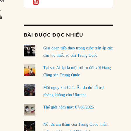
Informatio
 sở
04/08/2026
.
Điểm mù chiến lược của Trump tại Thái Bình
và
Dương
03/08/2026
BÀI ĐƯỢC ĐỌC NHIỀU
Đặt cược vào thất bại: Các quỹ đầu tư mạo
hiểm quốc gia và khía cạnh chính trị của vốn
rủi ro
Giai đoạn tiếp theo trong cuộc trấn áp các
02/08/2026
dân tộc thiểu số của Trung Quốc
Làm thế nào để kết thúc Chiến tranh Iran?
Tại sao AI lại là một rủi ro đối với Đảng
01/08/2026
Cộng sản Trung Quốc
Chiến lược kế tiếp của Bắc Kinh ở Biển Đông
Mối nguy khi Châu Âu do dự hỗ trợ
31/07/2026
phòng không cho Ukraine
Trật tự thế giới mới: Các nước nhỏ sẽ luôn
Thế giới hôm nay: 07/08/2026
phải chịu đựng?
30/07/2026
Nỗ lực âm thầm của Trung Quốc nhằm
LOAD MORE