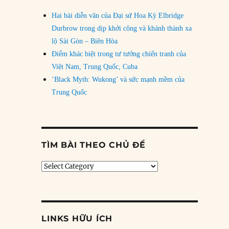
Hai bài diễn văn của Đại sứ Hoa Kỳ Elbridge
Durbrow trong dịp khởi công và khánh thành xa
lộ Sài Gòn – Biên Hòa
Điểm khác biệt trong tư tưởng chiến tranh của
Việt Nam, Trung Quốc, Cuba
‘Black Myth: Wukong’ và sức mạnh mềm của
Trung Quốc
TÌM BÀI THEO CHỦ ĐỀ
Tìm
bài
theo
chủ
đề
LINKS HỮU ÍCH