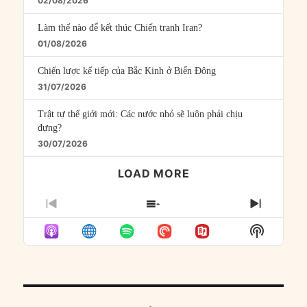
02/08/2026
Làm thế nào để kết thúc Chiến tranh Iran?
01/08/2026
Chiến lược kế tiếp của Bắc Kinh ở Biển Đông
31/07/2026
Trật tự thế giới mới: Các nước nhỏ sẽ luôn phải chịu
đựng?
30/07/2026
LOAD MORE
PREVIOUS
SHOW
NEXT
EPISODE
EPISODES
EPISO
Show
LIST
Podcast
Informat