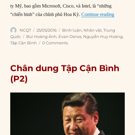
ty Mỹ, bao gồm Microsoft, Cisco, và Intel, là “những
“Chân dun
“chiến binh” của chính phủ Hoa Kỳ.
Continue reading
Author
Posted
Categories
NCQT
25/05/2016
Bình luận
,
Nhân vật
,
Trung
on
Tags
Quốc
Bùi Hoàng Ánh
,
Evan Osnos
,
Nguyễn Huy Hoàng
,
Tập Cận Bình
0 Comments
Chân dung Tập Cận Bình
(P2)