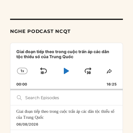
NGHE PODCAST NCQT
Audio
Player
Giai đoạn tiếp theo trong cuộc trấn áp các dân
tộc thiểu số của Trung Quốc
1
X
SKIP
PLAY
JUMP
CHANGE
SHARE
PLAYBACK
THIS
BACKWARD
PAUSE
FORWARD
00:00
RATE
16:25
EPISOD
Search
Episodes
Giai đoạn tiếp theo trong cuộc trấn áp các dân tộc thiểu số
của Trung Quốc
06/08/2026