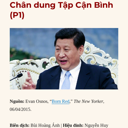
Chân dung Tập Cận Bình
(P1)
Nguồn:
Evan Osnos, “
Born Red
,”
The New Yorker
,
06/04/2015.
Biên dịch:
Bùi Hoàng Ánh |
Hiệu đính:
Nguyễn Huy