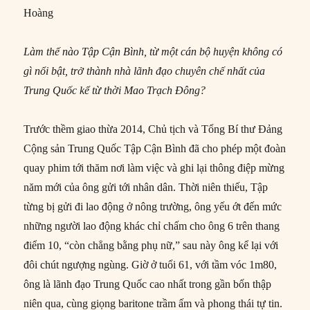
Hoàng
Làm thế nào
Tập Cận Bình
,
từ một cán bộ huyện không có
gì nổi bật
,
trở thành nhà lãnh đạo
chuyên chế
nhất
của
Trung Quốc
kể từ thời Mao Trạch Đông
?
Trước thềm giao thừa 2014, Chủ tịch và Tổng Bí thư Đảng
Cộng sản Trung Quốc Tập Cận Bình đã cho phép một đoàn
quay phim tới thăm nơi làm việc và ghi lại thông điệp mừng
năm mới của ông gửi tới nhân dân. Thời niên thiếu, Tập
từng bị gửi đi lao động ở nông trường, ông yếu ớt đến mức
những người lao động khác chỉ chấm cho ông 6 trên thang
điểm 10, “còn chẳng bằng phụ nữ,” sau này ông kể lại với
đôi chút ngượng ngùng. Giờ ở tuổi 61, với tầm vóc 1m80,
ông là lãnh đạo Trung Quốc cao nhất trong gần bốn thập
niên qua, cùng giọng baritone trầm ấm và phong thái tự tin.