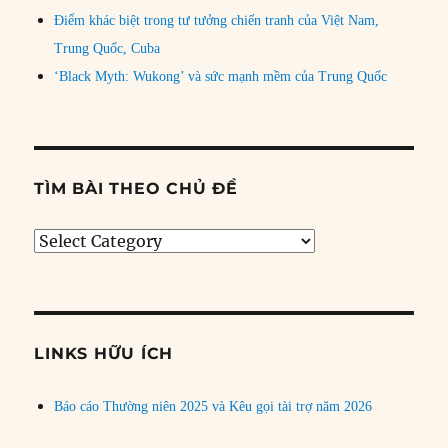
Điểm khác biệt trong tư tưởng chiến tranh của Việt Nam,
Trung Quốc, Cuba
‘Black Myth: Wukong’ và sức mạnh mềm của Trung Quốc
TÌM BÀI THEO CHỦ ĐỀ
Tìm
bài
theo
chủ
đề
LINKS HỮU ÍCH
Báo cáo Thường niên 2025 và Kêu gọi tài trợ năm 2026