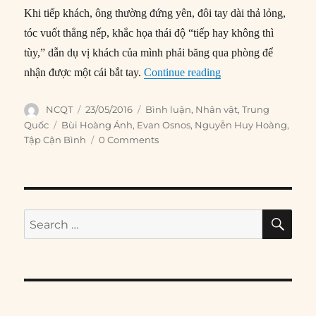
Khi tiếp khách, ông thường đứng yên, đôi tay dài thả lỏng,
tóc vuốt thẳng nếp, khắc họa thái độ “tiếp hay không thì
tùy,” dẫn dụ vị khách của mình phải băng qua phòng để
“Chân dung Tập Cận
nhận được một cái bắt tay.
Continue reading
Author
Posted
Categories
NCQT
23/05/2016
Bình luận
,
Nhân vật
,
Trung
on
Tags
Quốc
Bùi Hoàng Ánh
,
Evan Osnos
,
Nguyễn Huy Hoàng
,
Tập Cận Bình
0 Comments
SE
Search
for: