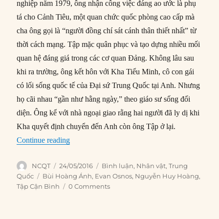
nghiệp năm 1979, ông nhận công việc đáng ao ước là phụ
tá cho Cảnh Tiêu, một quan chức quốc phòng cao cấp mà
cha ông gọi là “người đồng chí sát cánh thân thiết nhất” từ
thời cách mạng. Tập mặc quân phục và tạo dựng nhiều mối
quan hệ đáng giá trong các cơ quan Đảng. Không lâu sau
khi ra trường, ông kết hôn với Kha Tiểu Minh, cô con gái
có lối sống quốc tế của Đại sứ Trung Quốc tại Anh. Nhưng
họ cãi nhau “gần như hằng ngày,” theo giáo sư sống đối
diện. Ông kể với nhà ngoại giao rằng hai người đã ly dị khi
Kha quyết định chuyển đến Anh còn ông Tập ở lại.
“Chân dung Tập Cận Bình (P2)”
Continue reading
Author
Posted
Categories
NCQT
24/05/2016
Bình luận
,
Nhân vật
,
Trung
on
Tags
Quốc
Bùi Hoàng Ánh
,
Evan Osnos
,
Nguyễn Huy Hoàng
,
Tập Cận Bình
0 Comments