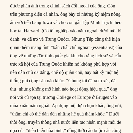
được phản ánh trong chính sách đối ngoại của ông. Còn
trên phương diện cá nhân, ông bày tỏ những kỷ niệm nồng
ấm với tiểu bang Iowa và cho con gái Tập Minh Trạch theo
học tại Harvard. (Cô tốt nghiệp vào năm ngoái, dưới một bí
danh, và đã trở về Trung Quốc). Nhưng Tập cũng thể hiện
quan điểm mang tính “bản chất chủ nghĩa” (essentialist) của
ông về những đặc tính quốc gia khi cho rằng lịch sử và cấu
trúc xã hội của Trung Quốc khiến nó không phù hợp với
nền dân chủ đa đảng, chế độ quân chủ, hay bất kỳ một hệ
thống phi cộng sản nào khác. “Chúng tôi đã xem xét, đã
thử, nhưng không mô hình nào hoạt động hiệu quả,” ông
nói với cử tọa tại trường College of Europe ở Bruges vào
mùa xuân năm ngoái. Áp dụng một lựa chọn khác, ông nói,
“thậm chí có thể dẫn đến những hệ quả thảm khốc.” Dưới
thời ông, truyền thông nhà nước liên tục nhấn mạnh mối đe
dọa của “diễn biến hòa bình,” đồng thời cáo buộc các công