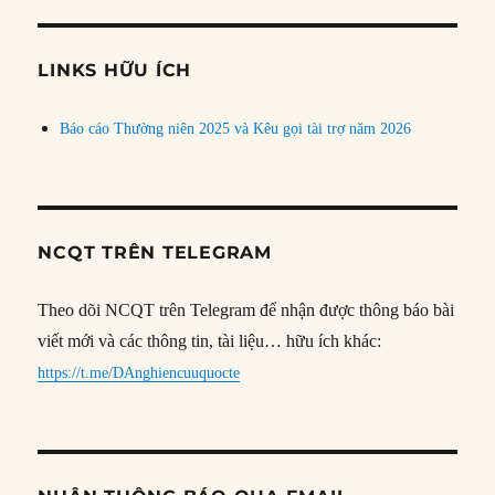
theo
chủ
đề
LINKS HỮU ÍCH
Báo cáo Thường niên 2025 và Kêu gọi tài trợ năm 2026
NCQT TRÊN TELEGRAM
Theo dõi NCQT trên Telegram để nhận được thông báo bài
viết mới và các thông tin, tài liệu… hữu ích khác:
https://t.me/DAnghiencuuquocte