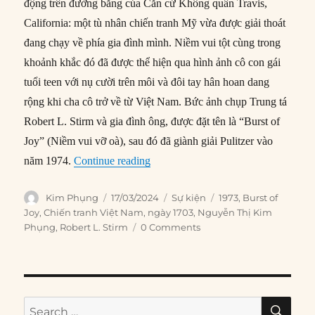
động trên đường băng của Căn cứ Không quân Travis,
California: một tù nhân chiến tranh Mỹ vừa được giải thoát
đang chạy về phía gia đình mình. Niềm vui tột cùng trong
khoảnh khắc đó đã được thể hiện qua hình ảnh cô con gái
tuổi teen với nụ cười trên môi và đôi tay hân hoan dang
rộng khi cha cô trở về từ Việt Nam. Bức ảnh chụp Trung tá
Robert L. Stirm và gia đình ông, được đặt tên là “Burst of
Joy” (Niềm vui vỡ oà), sau đó đã giành giải Pulitzer vào
“17/03/1973: Bức ảnh đoạt giải Pulit
năm 1974.
Continue reading
Author
Posted
Categories
Tags
Kim Phụng
17/03/2024
Sự kiện
1973
,
Burst of
on
Joy
,
Chiến tranh Việt Nam
,
ngày 1703
,
Nguyễn Thị Kim
Phụng
,
Robert L. Stirm
0 Comments
SE
Search