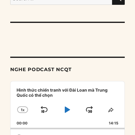
for:
NGHE PODCAST NCQT
Audio
Player
Hình thức chiến tranh với Đài Loan mà Trung
Quốc có thể chọn
1
X
SKIP
PLAY
JUMP
CHANGE
SHARE
PLAYBACK
THIS
BACKWARD
PAUSE
FORWARD
00:00
RATE
14:15
EPISOD
Search