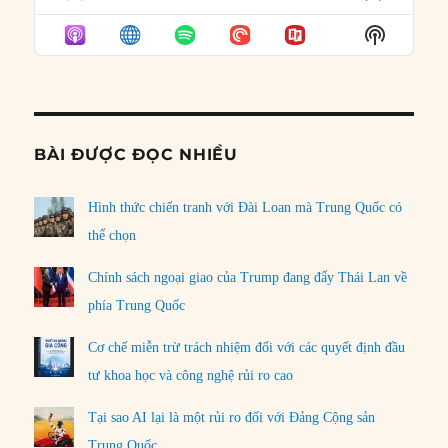
PREVIOUS
SHOW
NEXT
EPISODE
EPISODES
EPISO
Show
LIST
Podcast
Informat
BÀI ĐƯỢC ĐỌC NHIỀU
Hình thức chiến tranh với Đài Loan mà Trung Quốc có
thể chọn
Chính sách ngoại giao của Trump đang đẩy Thái Lan về
phía Trung Quốc
Cơ chế miễn trừ trách nhiệm đối với các quyết định đầu
tư khoa học và công nghệ rủi ro cao
Tại sao AI lại là một rủi ro đối với Đảng Cộng sản
Trung Quốc