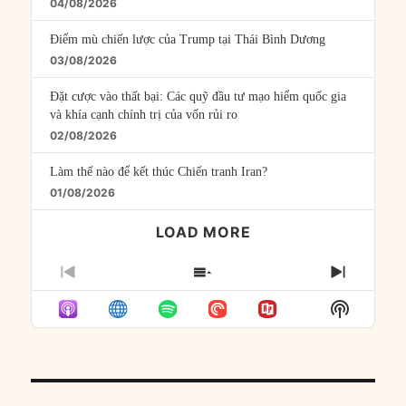
04/08/2026
Điểm mù chiến lược của Trump tại Thái Bình Dương
03/08/2026
Đặt cược vào thất bại: Các quỹ đầu tư mạo hiểm quốc gia
và khía cạnh chính trị của vốn rủi ro
02/08/2026
Làm thế nào để kết thúc Chiến tranh Iran?
01/08/2026
LOAD MORE
PREVIOUS
SHOW
NEXT
EPISODE
EPISODES
EPISO
Show
LIST
Podcast
Informat