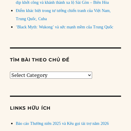
dịp khởi công và khánh thành xa lộ Sài Gòn – Biên Hòa
Điểm khác biệt trong tư tưởng chiến tranh của Việt Nam,
Trung Quốc, Cuba
‘Black Myth: Wukong’ và sức mạnh mềm của Trung Quốc
TÌM BÀI THEO CHỦ ĐỀ
Tìm
bài
theo
chủ
đề
LINKS HỮU ÍCH
Báo cáo Thường niên 2025 và Kêu gọi tài trợ năm 2026