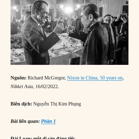
Nguồn:
Richard McGregor,
Nixon in China, 50 years on
,
Nikkei Asia
, 16/02/2022.
Biên dịch:
Nguyễn Thị Kim Phụng
Bài liên quan:
Phần 1
Đài Loan: một di sản đáng tiếc