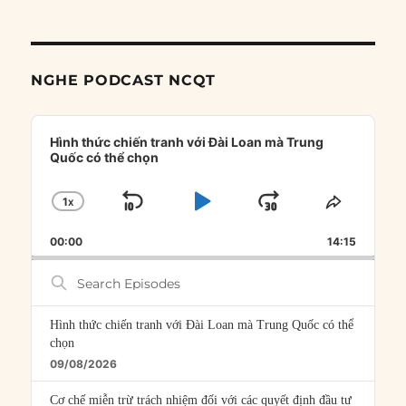
NGHE PODCAST NCQT
Audio
Player
Hình thức chiến tranh với Đài Loan mà Trung
Quốc có thể chọn
1
X
SKIP
PLAY
JUMP
CHANGE
SHARE
PLAYBACK
THIS
BACKWARD
PAUSE
FORWARD
00:00
RATE
14:15
EPISOD
Search
Episodes
Hình thức chiến tranh với Đài Loan mà Trung Quốc có thể
chọn
09/08/2026
Cơ chế miễn trừ trách nhiệm đối với các quyết định đầu tư