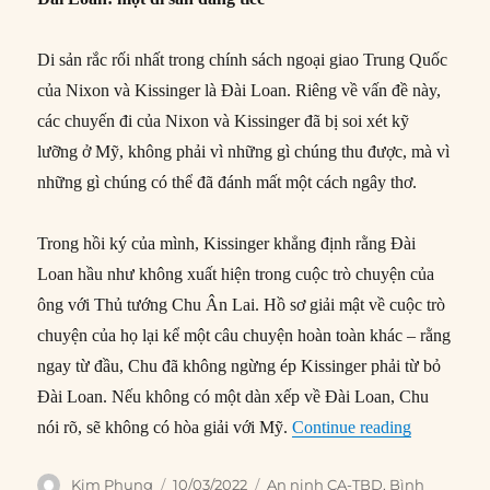
Di sản rắc rối nhất trong chính sách ngoại giao Trung Quốc
của Nixon và Kissinger là Đài Loan. Riêng về vấn đề này,
các chuyến đi của Nixon và Kissinger đã bị soi xét kỹ
lưỡng ở Mỹ, không phải vì những gì chúng thu được, mà vì
những gì chúng có thể đã đánh mất một cách ngây thơ.
Trong hồi ký của mình, Kissinger khẳng định rằng Đài
Loan hầu như không xuất hiện trong cuộc trò chuyện của
ông với Thủ tướng Chu Ân Lai. Hồ sơ giải mật về cuộc trò
chuyện của họ lại kể một câu chuyện hoàn toàn khác – rằng
ngay từ đầu, Chu đã không ngừng ép Kissinger phải từ bỏ
Đài Loan. Nếu không có một dàn xếp về Đài Loan, Chu
“Nhìn lại 
nói rõ, sẽ không có hòa giải với Mỹ.
Continue reading
Author
Posted
Categories
Kim Phụng
10/03/2022
An ninh CA-TBD
,
Bình