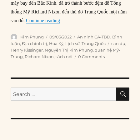
máy bay đến Bắc Kinh, đã trở thành bước đệm để Tổng
thống Mỹ Richard Nixon đến thủ đô Trung Quốc một năm
“Nhìn lại 50 năm chuyến thăm Trung Q
sau đó.
Continue reading
Author
Posted
Categories
Kim Phụng
09/03/2022
An ninh CA-TBD
,
Bình
on
Tags
luận
,
Địa chính trị
,
Hoa Kỳ
,
Lịch sử
,
Trung Quốc
can dự
,
Henry Kissinger
,
Nguyễn Thị Kim Phụng
,
quan hệ Mỹ-
Trung
,
Richard Nixon
,
sách nói
0 Comments
SE
Search
for: