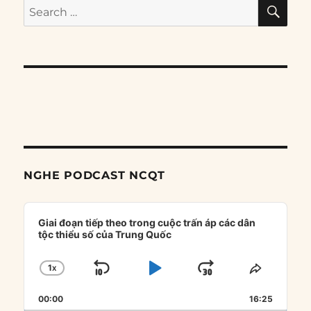
SE
Search
for:
NGHE PODCAST NCQT
Audio
Player
Giai đoạn tiếp theo trong cuộc trấn áp các dân
tộc thiểu số của Trung Quốc
1
X
SKIP
PLAY
JUMP
CHANGE
SHARE
PLAYBACK
THIS
BACKWARD
PAUSE
FORWARD
00:00
RATE
16:25
EPISOD