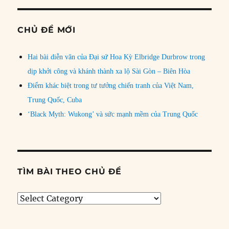
CHỦ ĐỀ MỚI
Hai bài diễn văn của Đại sứ Hoa Kỳ Elbridge Durbrow trong
dịp khởi công và khánh thành xa lộ Sài Gòn – Biên Hòa
Điểm khác biệt trong tư tưởng chiến tranh của Việt Nam,
Trung Quốc, Cuba
‘Black Myth: Wukong’ và sức mạnh mềm của Trung Quốc
TÌM BÀI THEO CHỦ ĐỀ
Tìm
bài
theo