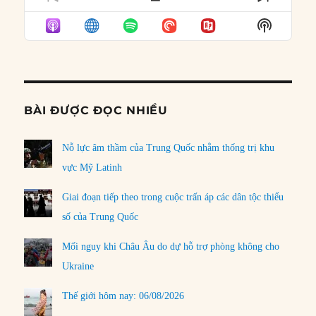
PREVIOUS
SHOW
NEXT
EPISODE
EPISODES
EPISO
Show
LIST
Podcast
Informat
BÀI ĐƯỢC ĐỌC NHIỀU
Nỗ lực âm thầm của Trung Quốc nhằm thống trị khu
vực Mỹ Latinh
Giai đoạn tiếp theo trong cuộc trấn áp các dân tộc thiểu
số của Trung Quốc
Mối nguy khi Châu Âu do dự hỗ trợ phòng không cho
Ukraine
Thế giới hôm nay: 06/08/2026