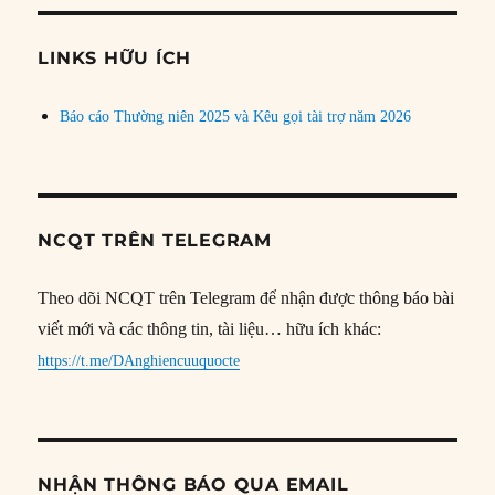
chủ
đề
LINKS HỮU ÍCH
Báo cáo Thường niên 2025 và Kêu gọi tài trợ năm 2026
NCQT TRÊN TELEGRAM
Theo dõi NCQT trên Telegram để nhận được thông báo bài
viết mới và các thông tin, tài liệu… hữu ích khác:
https://t.me/DAnghiencuuquocte
NHẬN THÔNG BÁO QUA EMAIL