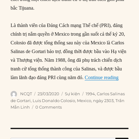
bắc Tijuana.
Là thành viên của Đảng Cách mạng Thể chế (PRI), đảng
chính trị nắm quyền ở Mexico trong gần suốt cả thế kỷ 20,
Colosio đã được tổng thống sau này của Mexico là Carlos
Salinas de Gortari bảo trợ, đồng thời được bầu vào Hạ viện
và Thượng viện. Năm 1988, ông đã phụ trách chiến dịch
tranh cử tổng thống thành công của Salinas, và được bầu
“23/03/19
làm lãnh đạo đảng PRI cùng năm đó.
Continue reading
Author
Posted
Categories
Tags
NCQT
23/03/2020
Sự kiện
1994
,
Carlos Salinas
on
de Gortari
,
Luis Donaldo Colosio
,
Mexico
,
ngày 2303
,
Trần
Mẫn Linh
0 Comments