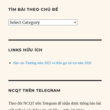
TÌM BÀI THEO CHỦ ĐỀ
Tìm
bài
theo
chủ
đề
LINKS HỮU ÍCH
Báo cáo Thường niên 2025 và Kêu gọi tài trợ năm 2026
NCQT TRÊN TELEGRAM
Theo dõi NCQT trên Telegram để nhận được thông báo bài