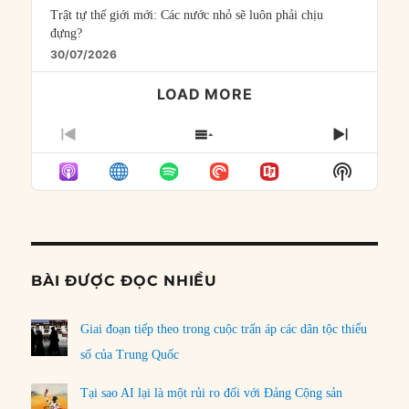
Trật tự thế giới mới: Các nước nhỏ sẽ luôn phải chịu
đựng?
30/07/2026
LOAD MORE
PREVIOUS
SHOW
NEXT
EPISODE
EPISODES
EPISO
Show
LIST
Podcast
Informat
BÀI ĐƯỢC ĐỌC NHIỀU
Giai đoạn tiếp theo trong cuộc trấn áp các dân tộc thiểu
số của Trung Quốc
Tại sao AI lại là một rủi ro đối với Đảng Cộng sản