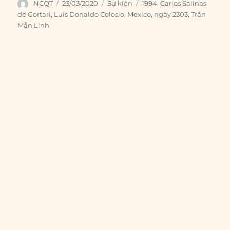
Author
Posted
Categories
Tags
NCQT
23/03/2020
Sự kiện
1994
,
Carlos Salinas
on
de Gortari
,
Luis Donaldo Colosio
,
Mexico
,
ngày 2303
,
Trần
Mẫn Linh