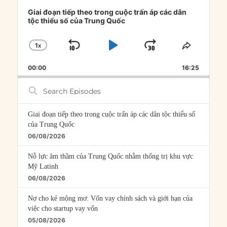
Audio
Player
Giai đoạn tiếp theo trong cuộc trấn áp các dân
tộc thiểu số của Trung Quốc
1
X
SKIP
PLAY
JUMP
CHANGE
SHARE
PLAYBACK
THIS
BACKWARD
PAUSE
FORWARD
00:00
RATE
16:25
EPISOD
Search
Episodes
Giai đoạn tiếp theo trong cuộc trấn áp các dân tộc thiểu số
của Trung Quốc
06/08/2026
Nỗ lực âm thầm của Trung Quốc nhằm thống trị khu vực
Mỹ Latinh
06/08/2026
Nợ cho kẻ mộng mơ: Vốn vay chính sách và giới hạn của
việc cho startup vay vốn
05/08/2026