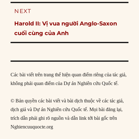
post:
NEXT
Next
Harold II: Vị vua người Anglo-Saxon
post:
cuối cùng của Anh
Các bài viết trên trang thể hiện quan điểm riêng của tác giả,
không phải quan điểm của Dự án Nghiên cứu Quốc tế.
© Bản quyền các bài viết và bài dịch thuộc về các tác giả,
dịch giả và Dự án Nghiên cứu Quốc tế. Mọi bài đăng lại,
trích dẫn phải ghi rõ nguồn và dẫn link tới bài gốc trên
Nghiencuuquocte.org