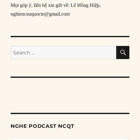
Mọi góp ý, liên hệ xin gửi về: Lê Hồng Hiệp,
nghiencuuquocte@gmail.com
SE
Search
for:
NGHE PODCAST NCQT