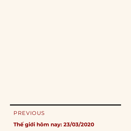
Post
PREVIOUS
navigation
Previous
Thế giới hôm nay: 23/03/2020