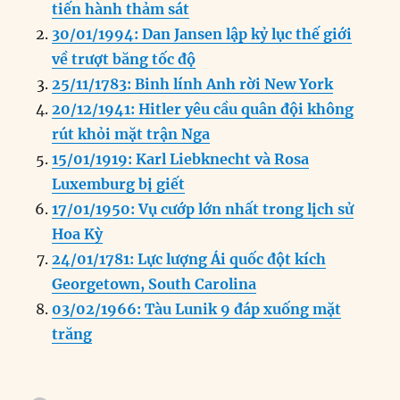
e
e
l
e
s
g
t
re
tiến hành thảm sát
b
d
n
A
r
30/01/1994: Dan Jansen lập kỷ lục thế giới
o
I
g
p
a
về trượt băng tốc độ
o
n
er
p
m
25/11/1783: Binh lính Anh rời New York
k
20/12/1941: Hitler yêu cầu quân đội không
rút khỏi mặt trận Nga
15/01/1919: Karl Liebknecht và Rosa
Luxemburg bị giết
17/01/1950: Vụ cướp lớn nhất trong lịch sử
Hoa Kỳ
24/01/1781: Lực lượng Ái quốc đột kích
Georgetown, South Carolina
03/02/1966: Tàu Lunik 9 đáp xuống mặt
trăng