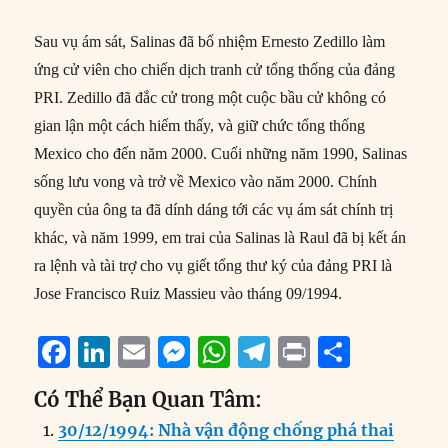
Sau vụ ám sát, Salinas đã bổ nhiệm Ernesto Zedillo làm
ứng cử viên cho chiến dịch tranh cử tổng thống của đảng
PRI. Zedillo đã đắc cử trong một cuộc bầu cử không có
gian lận một cách hiếm thấy, và giữ chức tổng thống
Mexico cho đến năm 2000. Cuối những năm 1990, Salinas
sống lưu vong và trở về Mexico vào năm 2000. Chính
quyền của ông ta đã dính dáng tới các vụ ám sát chính trị
khác, và năm 1999, em trai của Salinas là Raul đã bị kết án
ra lệnh và tài trợ cho vụ giết tổng thư ký của đảng PRI là
Jose Francisco Ruiz Massieu vào tháng 09/1994.
F
Li
E
M
W
T
P
S
a
n
m
e
h
el
ri
h
Có Thể Bạn Quan Tâm:
c
k
ai
ss
at
e
n
a
30/12/1994: Nhà vận động chống phá thai