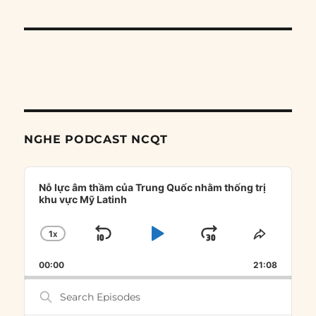
NGHE PODCAST NCQT
Audio
Player
Nỗ lực âm thầm của Trung Quốc nhằm thống trị
khu vực Mỹ Latinh
1
X
SKIP
PLAY
JUMP
CHANGE
SHARE
PLAYBACK
THIS
BACKWARD
PAUSE
FORWARD
00:00
RATE
21:08
EPISOD
Search
Episodes