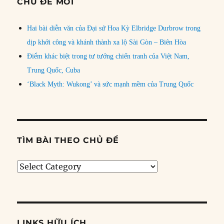
CHỦ ĐỀ MỚI
Hai bài diễn văn của Đại sứ Hoa Kỳ Elbridge Durbrow trong
dịp khởi công và khánh thành xa lộ Sài Gòn – Biên Hòa
Điểm khác biệt trong tư tưởng chiến tranh của Việt Nam,
Trung Quốc, Cuba
‘Black Myth: Wukong’ và sức mạnh mềm của Trung Quốc
TÌM BÀI THEO CHỦ ĐỀ
Tìm
bài
theo
chủ
đề
LINKS HỮU ÍCH