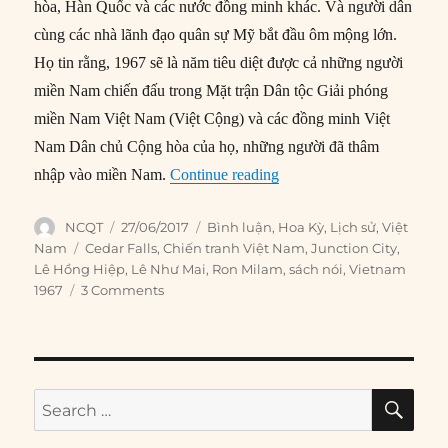
hòa, Hàn Quốc và các nước đồng minh khác. Và người dân
cùng các nhà lãnh đạo quân sự Mỹ bắt đầu ôm mộng lớn.
Họ tin rằng, 1967 sẽ là năm tiêu diệt được cả những người
miền Nam chiến đấu trong Mặt trận Dân tộc Giải phóng
miền Nam Việt Nam (Việt Cộng) và các đồng minh Việt
Nam Dân chủ Cộng hòa của họ, những người đã thâm
“1967: Kỷ nguyên của các 
nhập vào miền Nam.
Continue reading
Author
Posted
Categories
NCQT
27/06/2017
Bình luận
,
Hoa Kỳ
,
Lịch sử
,
Việt
on
Tags
Nam
Cedar Falls
,
Chiến tranh Việt Nam
,
Junction City
,
Lê Hồng Hiệp
,
Lê Như Mai
,
Ron Milam
,
sách nói
,
Vietnam
1967
3 Comments
SE
Search
for: