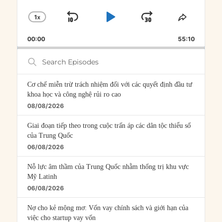
1
X
SKIP
PLAY
JUMP
CHANGE
SHARE
PLAYBACK
THIS
BACKWARD
PAUSE
FORWARD
00:00
RATE
55:10
EPISOD
Search
Episodes
Cơ chế miễn trừ trách nhiệm đối với các quyết định đầu tư
khoa học và công nghệ rủi ro cao
08/08/2026
Giai đoạn tiếp theo trong cuộc trấn áp các dân tộc thiểu số
của Trung Quốc
06/08/2026
Nỗ lực âm thầm của Trung Quốc nhằm thống trị khu vực
Mỹ Latinh
06/08/2026
Nợ cho kẻ mộng mơ: Vốn vay chính sách và giới hạn của
việc cho startup vay vốn