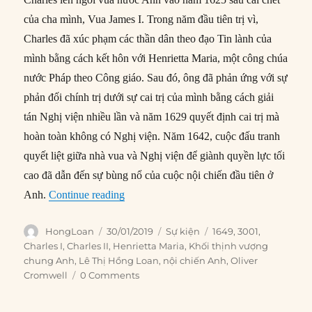
của cha mình, Vua James I. Trong năm đầu tiên trị vì,
Charles đã xúc phạm các thần dân theo đạo Tin lành của
mình bằng cách kết hôn với Henrietta Maria, một công chúa
nước Pháp theo Công giáo. Sau đó, ông đã phản ứng với sự
phản đối chính trị dưới sự cai trị của mình bằng cách giải
tán Nghị viện nhiều lần và năm 1629 quyết định cai trị mà
hoàn toàn không có Nghị viện. Năm 1642, cuộc đấu tranh
quyết liệt giữa nhà vua và Nghị viện để giành quyền lực tối
cao đã dẫn đến sự bùng nổ của cuộc nội chiến đầu tiên ở
“30/01/1649: Vua Charles I bị hành quyết 
Anh.
Continue reading
Author
Posted
Categories
Tags
HongLoan
30/01/2019
Sự kiện
1649
,
3001
,
on
Charles I
,
Charles II
,
Henrietta Maria
,
Khối thịnh vượng
chung Anh
,
Lê Thị Hồng Loan
,
nội chiến Anh
,
Oliver
Cromwell
0 Comments