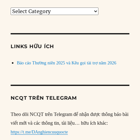
Tìm
bài
theo
chủ
đề
LINKS HỮU ÍCH
Báo cáo Thường niên 2025 và Kêu gọi tài trợ năm 2026
NCQT TRÊN TELEGRAM
Theo dõi NCQT trên Telegram để nhận được thông báo bài
viết mới và các thông tin, tài liệu… hữu ích khác:
https://t.me/DAnghiencuuquocte