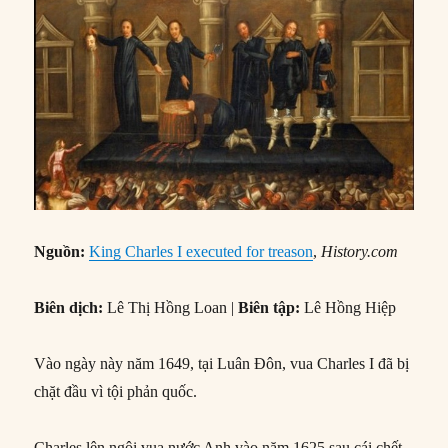
Nguồn:
King Charles I executed for treason
,
History.com
Biên dịch:
Lê Thị Hồng Loan |
Biên tập:
Lê Hồng Hiệp
Vào ngày này năm 1649, tại Luân Đôn, vua Charles I đã bị
chặt đầu vì tội phản quốc.
Charles lên ngôi vua nước Anh vào năm 1625 sau cái chết