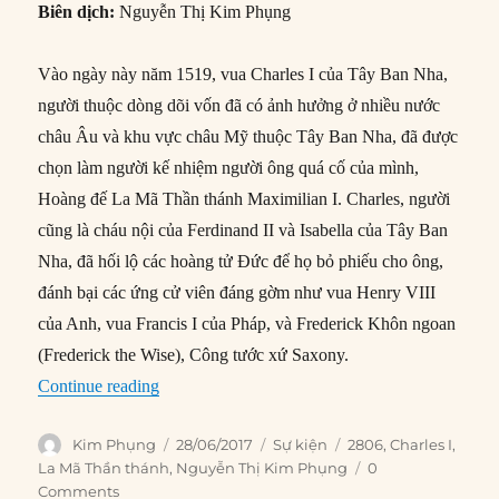
Biên dịch:
Nguyễn Thị Kim Phụng
Vào ngày này năm 1519, vua Charles I của Tây Ban Nha,
người thuộc dòng dõi vốn đã có ảnh hưởng ở nhiều nước
châu Âu và khu vực châu Mỹ thuộc Tây Ban Nha, đã được
chọn làm người kế nhiệm người ông quá cố của mình,
Hoàng đế La Mã Thần thánh Maximilian I. Charles, người
cũng là cháu nội của Ferdinand II và Isabella của Tây Ban
Nha, đã hối lộ các hoàng tử Đức để họ bỏ phiếu cho ông,
đánh bại các ứng cử viên đáng gờm như vua Henry VIII
của Anh, vua Francis I của Pháp, và Frederick Khôn ngoan
(Frederick the Wise), Công tước xứ Saxony.
“28/06/1519: Charles được chọn làm Hoàng đế
Continue reading
Author
Posted
Categories
Tags
Kim Phụng
28/06/2017
Sự kiện
2806
,
Charles I
,
on
La Mã Thần thánh
,
Nguyễn Thị Kim Phụng
0
Comments