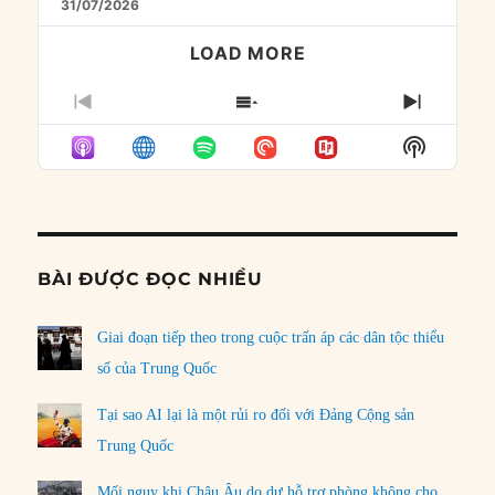
31/07/2026
LOAD MORE
PREVIOUS
SHOW
NEXT
EPISODE
EPISODES
EPISO
Show
LIST
Podcast
Informat
BÀI ĐƯỢC ĐỌC NHIỀU
Giai đoạn tiếp theo trong cuộc trấn áp các dân tộc thiểu
số của Trung Quốc
Tại sao AI lại là một rủi ro đối với Đảng Cộng sản
Trung Quốc
Mối nguy khi Châu Âu do dự hỗ trợ phòng không cho