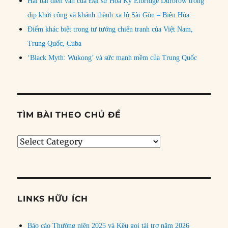
Hai bài diễn văn của Đại sứ Hoa Kỳ Elbridge Durbrow trong
dịp khởi công và khánh thành xa lộ Sài Gòn – Biên Hòa
Điểm khác biệt trong tư tưởng chiến tranh của Việt Nam,
Trung Quốc, Cuba
‘Black Myth: Wukong’ và sức mạnh mềm của Trung Quốc
TÌM BÀI THEO CHỦ ĐỀ
Tìm
bài
theo
chủ
đề
LINKS HỮU ÍCH
Báo cáo Thường niên 2025 và Kêu gọi tài trợ năm 2026