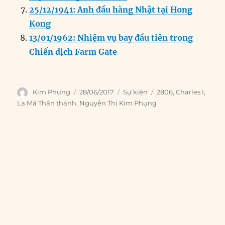
25/12/1941: Anh đầu hàng Nhật tại Hong
Kong
13/01/1962: Nhiệm vụ bay đầu tiên trong
Chiến dịch Farm Gate
Author
Posted
Categories
Tags
Kim Phụng
28/06/2017
Sự kiện
2806
,
Charles I
,
on
La Mã Thần thánh
,
Nguyễn Thị Kim Phụng