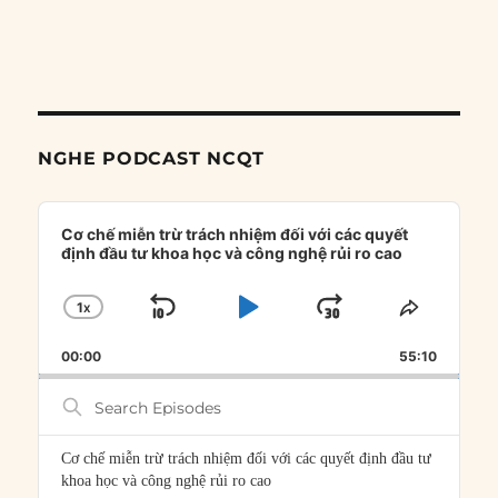
NGHE PODCAST NCQT
Audio
Player
Cơ chế miễn trừ trách nhiệm đối với các quyết
định đầu tư khoa học và công nghệ rủi ro cao
1
X
SKIP
PLAY
JUMP
CHANGE
SHARE
PLAYBACK
THIS
BACKWARD
PAUSE
FORWARD
00:00
RATE
55:10
EPISOD
Search
Episodes
Cơ chế miễn trừ trách nhiệm đối với các quyết định đầu tư
khoa học và công nghệ rủi ro cao