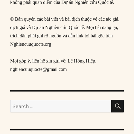
không phải quan điểm của Dự án Nghiên cứu Quốc tế.
© Bản quyền các bài viết và bài dịch thuộc về các tác giả,
dịch giả và Dự án Nghiên cứu Quốc tế. Mọi bài đăng lại,
trích dẫn phải ghi rõ nguồn và dẫn link tới bài gốc trên
Nghiencuuquocte.org
Mọi góp ý, liên hệ xin gửi về: Lê Hồng Hiệp,
nghiencuuquocte@gmail.com
SE
Search
for: