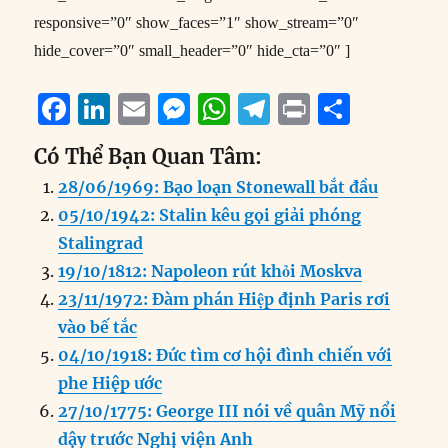
responsive=”0″ show_faces=”1″ show_stream=”0″
hide_cover=”0″ small_header=”0″ hide_cta=”0″ ]
F
Li
E
M
W
T
P
S
a
n
m
e
h
el
ri
h
Có Thể Bạn Quan Tâm:
c
k
ai
ss
at
e
n
a
28/06/1969: Bạo loạn Stonewall bắt đầu
e
e
l
e
s
g
t
re
05/10/1942: Stalin kêu gọi giải phóng
b
d
n
A
r
Stalingrad
o
I
g
p
a
19/10/1812: Napoleon rút khỏi Moskva
o
n
er
p
m
23/11/1972: Đàm phán Hiệp định Paris rơi
k
vào bế tắc
04/10/1918: Đức tìm cơ hội đình chiến với
phe Hiệp ước
27/10/1775: George III nói về quân Mỹ nổi
dậy trước Nghị viện Anh