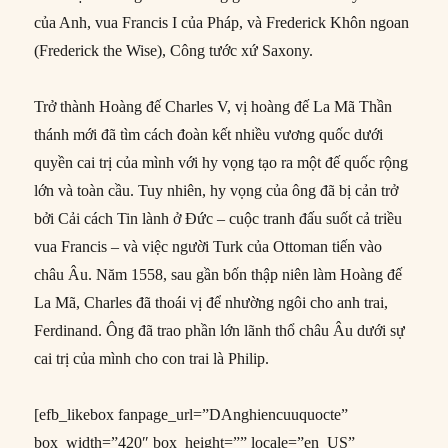
của Anh, vua Francis I của Pháp, và Frederick Khôn ngoan
(Frederick the Wise), Công tước xứ Saxony.
Trở thành Hoàng đế Charles V, vị hoàng đế La Mã Thần
thánh mới đã tìm cách đoàn kết nhiều vương quốc dưới
quyền cai trị của mình với hy vọng tạo ra một đế quốc rộng
lớn và toàn cầu. Tuy nhiên, hy vọng của ông đã bị cản trở
bởi Cải cách Tin lành ở Đức – cuộc tranh đấu suốt cả triều
vua Francis – và việc người Turk của Ottoman tiến vào
châu Âu. Năm 1558, sau gần bốn thập niên làm Hoàng đế
La Mã, Charles đã thoái vị để nhường ngôi cho anh trai,
Ferdinand. Ông đã trao phần lớn lãnh thổ châu Âu dưới sự
cai trị của mình cho con trai là Philip.
[efb_likebox fanpage_url=”DAnghiencuuquocte”
box_width=”420″ box_height=”” locale=”en_US”