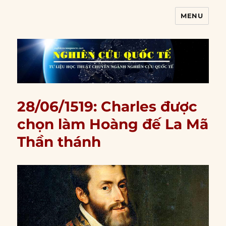
MENU
Nghiên cứu quốc tế
28/06/1519: Charles được
chọn làm Hoàng đế La Mã
Thần thánh