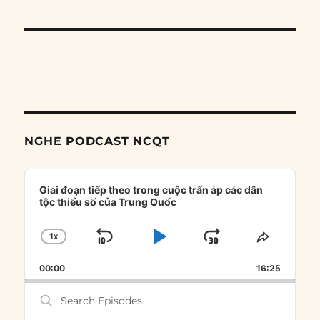
NGHE PODCAST NCQT
Audio
Player
Giai đoạn tiếp theo trong cuộc trấn áp các dân
tộc thiểu số của Trung Quốc
1
X
SKIP
PLAY
JUMP
CHANGE
SHARE
PLAYBACK
THIS
BACKWARD
PAUSE
FORWARD
00:00
RATE
16:25
EPISOD
Search
Episodes