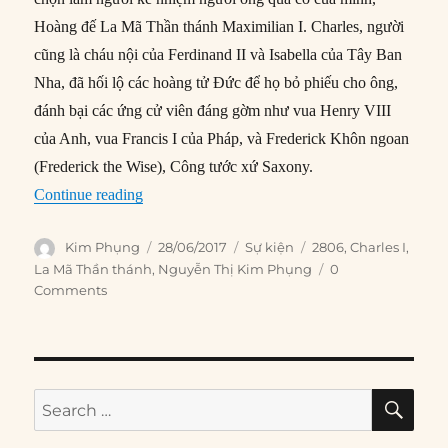
Hoàng đế La Mã Thần thánh Maximilian I. Charles, người
cũng là cháu nội của Ferdinand II và Isabella của Tây Ban
Nha, đã hối lộ các hoàng tử Đức để họ bỏ phiếu cho ông,
đánh bại các ứng cử viên đáng gờm như vua Henry VIII
của Anh, vua Francis I của Pháp, và Frederick Khôn ngoan
(Frederick the Wise), Công tước xứ Saxony.
“28/06/1519: Charles được chọn làm Hoàng đế
Continue reading
Author
Posted
Categories
Tags
Kim Phụng
28/06/2017
Sự kiện
2806
,
Charles I
,
on
La Mã Thần thánh
,
Nguyễn Thị Kim Phụng
0
Comments
SE
Search
for: