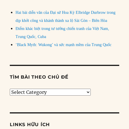
Hai bài diễn văn của Đại sứ Hoa Kỳ Elbridge Durbrow trong
dịp khởi công và khánh thành xa lộ Sài Gòn – Biên Hòa
Điểm khác biệt trong tư tưởng chiến tranh của Việt Nam,
Trung Quốc, Cuba
‘Black Myth: Wukong’ và sức mạnh mềm của Trung Quốc
TÌM BÀI THEO CHỦ ĐỀ
Tìm
bài
theo
chủ
đề
LINKS HỮU ÍCH