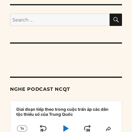
SE
Search
for:
NGHE PODCAST NCQT
Audio
Player
Giai đoạn tiếp theo trong cuộc trấn áp các dân
tộc thiểu số của Trung Quốc
1
X
CHANGE
SHARE