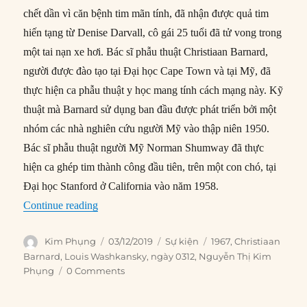
chết dần vì căn bệnh tim mãn tính, đã nhận được quả tim
hiến tạng từ Denise Darvall, cô gái 25 tuổi đã tử vong trong
một tai nạn xe hơi. Bác sĩ phẫu thuật Christiaan Barnard,
người được đào tạo tại Đại học Cape Town và tại Mỹ, đã
thực hiện ca phẫu thuật y học mang tính cách mạng này. Kỹ
thuật mà Barnard sử dụng ban đầu được phát triển bởi một
nhóm các nhà nghiên cứu người Mỹ vào thập niên 1950.
Bác sĩ phẫu thuật người Mỹ Norman Shumway đã thực
hiện ca ghép tim thành công đầu tiên, trên một con chó, tại
Đại học Stanford ở California vào năm 1958.
“03/12/1967: Ca ghép tim người đầu tiên”
Continue reading
Author
Posted
Categories
Tags
Kim Phụng
03/12/2019
Sự kiện
1967
,
Christiaan
on
Barnard
,
Louis Washkansky
,
ngày 0312
,
Nguyễn Thị Kim
Phụng
0 Comments