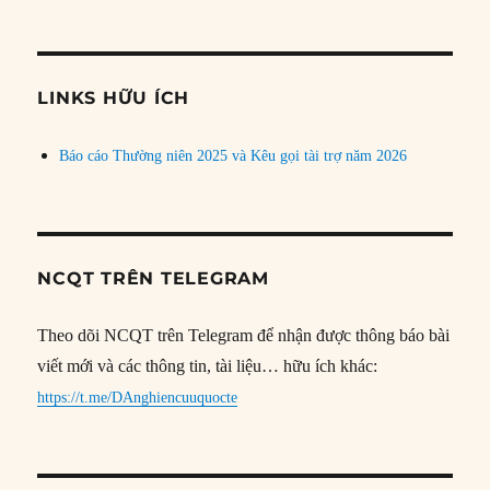
bài
theo
chủ
đề
LINKS HỮU ÍCH
Báo cáo Thường niên 2025 và Kêu gọi tài trợ năm 2026
NCQT TRÊN TELEGRAM
Theo dõi NCQT trên Telegram để nhận được thông báo bài
viết mới và các thông tin, tài liệu… hữu ích khác:
https://t.me/DAnghiencuuquocte