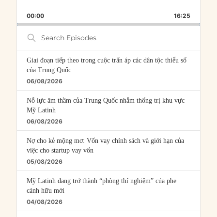
SKIP
PLAY
JUMP
PLAYBACK
THIS
BACKWARD
PAUSE
FORWARD
00:00
RATE
16:25
EPISOD
Search
Episodes
Giai đoạn tiếp theo trong cuộc trấn áp các dân tộc thiểu số
của Trung Quốc
06/08/2026
Nỗ lực âm thầm của Trung Quốc nhằm thống trị khu vực
Mỹ Latinh
06/08/2026
Nợ cho kẻ mộng mơ: Vốn vay chính sách và giới hạn của
việc cho startup vay vốn
05/08/2026
Mỹ Latinh đang trở thành “phòng thí nghiệm” của phe
cánh hữu mới
04/08/2026