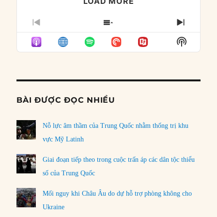
LOAD MORE
PREVIOUS
SHOW
NEXT
EPISODE
EPISODES
EPISO
Show
LIST
Podcast
Informat
BÀI ĐƯỢC ĐỌC NHIỀU
Nỗ lực âm thầm của Trung Quốc nhằm thống trị khu
vực Mỹ Latinh
Giai đoạn tiếp theo trong cuộc trấn áp các dân tộc thiểu
số của Trung Quốc
Mối nguy khi Châu Âu do dự hỗ trợ phòng không cho
Ukraine