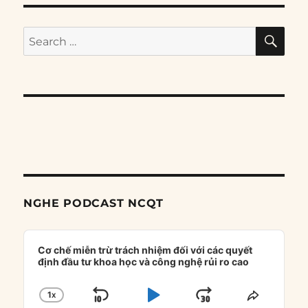
SE
Search
for:
NGHE PODCAST NCQT
Audio
Player
Cơ chế miễn trừ trách nhiệm đối với các quyết
định đầu tư khoa học và công nghệ rủi ro cao
1
X
SKIP
PLAY
JUMP
CHANGE
SHARE