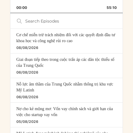
PLAYBACK
THIS
BACKWARD
PAUSE
FORWARD
00:00
RATE
55:10
EPISOD
Search
Episodes
Cơ chế miễn trừ trách nhiệm đối với các quyết định đầu tư
khoa học và công nghệ rủi ro cao
08/08/2026
Giai đoạn tiếp theo trong cuộc trấn áp các dân tộc thiểu số
của Trung Quốc
06/08/2026
Nỗ lực âm thầm của Trung Quốc nhằm thống trị khu vực
Mỹ Latinh
06/08/2026
Nợ cho kẻ mộng mơ: Vốn vay chính sách và giới hạn của
việc cho startup vay vốn
05/08/2026