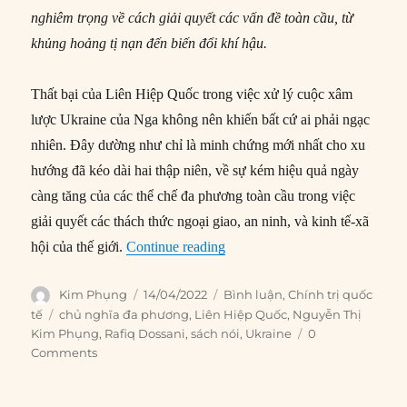
nghiêm trọng về cách giải quyết các vấn đề toàn cầu, từ
khủng hoảng tị nạn đến biến đổi khí hậu.
Thất bại của Liên Hiệp Quốc trong việc xử lý cuộc xâm
lược Ukraine của Nga không nên khiến bất cứ ai phải ngạc
nhiên. Đây dường như chỉ là minh chứng mới nhất cho xu
hướng đã kéo dài hai thập niên, về sự kém hiệu quả ngày
càng tăng của các thể chế đa phương toàn cầu trong việc
giải quyết các thách thức ngoại giao, an ninh, và kinh tế-xã
“Chủ nghĩa đa phương đang trê
hội của thế giới.
Continue reading
Author
Posted
Categories
Kim Phụng
14/04/2022
Bình luận
,
Chính trị quốc
on
Tags
tế
chủ nghĩa đa phương
,
Liên Hiệp Quốc
,
Nguyễn Thị
Kim Phụng
,
Rafiq Dossani
,
sách nói
,
Ukraine
0
Comments