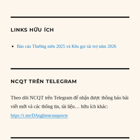
bài
theo
chủ
đề
LINKS HỮU ÍCH
Báo cáo Thường niên 2025 và Kêu gọi tài trợ năm 2026
NCQT TRÊN TELEGRAM
Theo dõi NCQT trên Telegram để nhận được thông báo bài
viết mới và các thông tin, tài liệu… hữu ích khác:
https://t.me/DAnghiencuuquocte