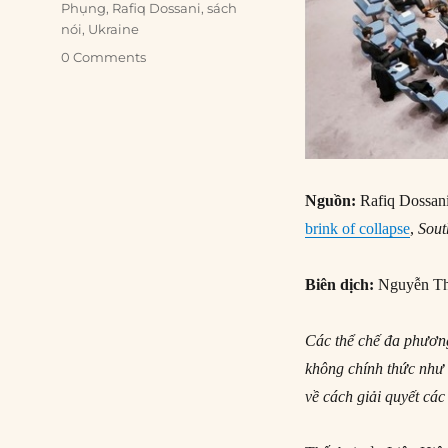
Phụng
,
Rafiq Dossani
,
sách
nói
,
Ukraine
0 Comments
Nguồn:
Rafiq Dossan
brink of collapse
,
Sout
Biên dịch:
Nguyễn Th
Các thể chế đa phương
không chính thức như
về cách giải quyết các