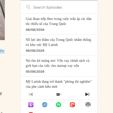
Search
Episodes
Giai đoạn tiếp theo trong cuộc trấn áp các dân
tộc thiểu số của Trung Quốc
06/08/2026
Nỗ lực âm thầm của Trung Quốc nhằm thống
trị khu vực Mỹ Latinh
 the
06/08/2026
Nợ cho kẻ mộng mơ: Vốn vay chính sách và
giới hạn của việc cho startup vay vốn
05/08/2026
Mỹ Latinh đang trở thành “phòng thí nghiệm”
của phe cánh hữu mới
04/08/2026
ng
PREVIOUS
SHOW
NEXT
EPISODE
EPISODES
EPISODE
Tại sao Trung Quốc phủ nhận cuộc gặp với
Show
LIST
Ngoại trưởng Nhật Bản?
Podcast