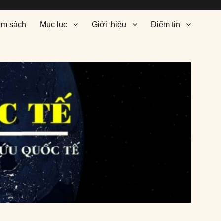
ểm sách
Mục lục
Giới thiệu
Điểm tin