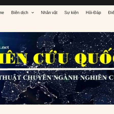
me
Biên dịch
Nhân vật
Sự kiện
Hỏi-Đáp
Đi