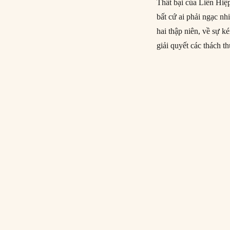
Thất bại của Liên Hiệ
bất cứ ai phải ngạc n
hai thập niên, về sự k
giải quyết các thách th