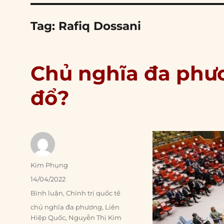
Tag:
Rafiq Dossani
Chủ nghĩa đa phư
đổ?
Author
Kim Phụng
Posted
14/04/2022
on
Categories
Bình luận
,
Chính trị quốc tế
Tags
chủ nghĩa đa phương
,
Liên
Hiệp Quốc
,
Nguyễn Thị Kim