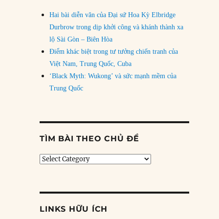
Hai bài diễn văn của Đại sứ Hoa Kỳ Elbridge
Durbrow trong dịp khởi công và khánh thành xa
lộ Sài Gòn – Biên Hòa
Điểm khác biệt trong tư tưởng chiến tranh của
Việt Nam, Trung Quốc, Cuba
‘Black Myth: Wukong’ và sức mạnh mềm của
Trung Quốc
TÌM BÀI THEO CHỦ ĐỀ
Tìm
bài
theo
chủ
đề
LINKS HỮU ÍCH