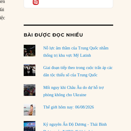
Informatio
04/08/2026
iến
dài
Điểm mù chiến lược của Trump tại Thái Bình
iệc
Dương
03/08/2026
“Chủ nghĩa đa phương đang trên đà sụp đổ?”
BÀI ĐƯỢC ĐỌC NHIỀU
Đặt cược vào thất bại: Các quỹ đầu tư mạo
hiểm quốc gia và khía cạnh chính trị của vốn
rủi ro
Nỗ lực âm thầm của Trung Quốc nhằm
02/08/2026
thống trị khu vực Mỹ Latinh
Làm thế nào để kết thúc Chiến tranh Iran?
Giai đoạn tiếp theo trong cuộc trấn áp các
01/08/2026
dân tộc thiểu số của Trung Quốc
Chiến lược kế tiếp của Bắc Kinh ở Biển Đông
Mối nguy khi Châu Âu do dự hỗ trợ
31/07/2026
phòng không cho Ukraine
Trật tự thế giới mới: Các nước nhỏ sẽ luôn
Thế giới hôm nay: 06/08/2026
phải chịu đựng?
30/07/2026
Kỷ nguyên Ấn Độ Dương - Thái Bình
LOAD MORE