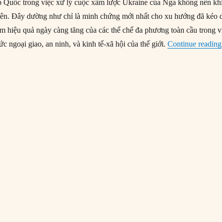
p Quốc trong việc xử lý cuộc xâm lược Ukraine của Nga không nên kh
hiên. Đây dường như chỉ là minh chứng mới nhất cho xu hướng đã kéo 
ém hiệu quả ngày càng tăng của các thể chế đa phương toàn cầu trong v
ức ngoại giao, an ninh, và kinh tế-xã hội của thế giới.
Continue reading