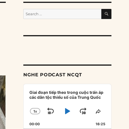
SEARCH
Search
for:
NGHE PODCAST NCQT
Audio
Player
Giai đoạn tiếp theo trong cuộc trấn áp
các dân tộc thiểu số của Trung Quốc
1
X
SKIP
PLAY
JUMP
CHANGE
SHARE
PLAYBACK
THIS
BACKWARD
PAUSE
FORWARD
00:00
RATE
16:25
EPISODE