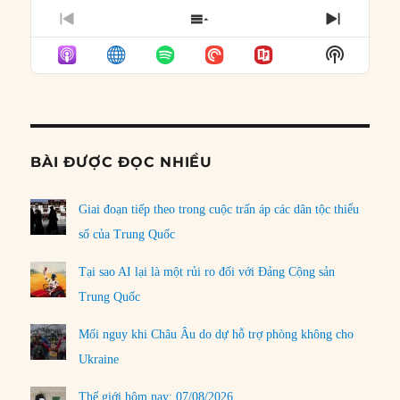
PREVIOUS
SHOW
NEXT
EPISODE
EPISODES
EPISO
Show
LIST
Podcast
Informat
BÀI ĐƯỢC ĐỌC NHIỀU
Giai đoạn tiếp theo trong cuộc trấn áp các dân tộc thiểu
số của Trung Quốc
Tại sao AI lại là một rủi ro đối với Đảng Cộng sản
Trung Quốc
Mối nguy khi Châu Âu do dự hỗ trợ phòng không cho
Ukraine
Thế giới hôm nay: 07/08/2026