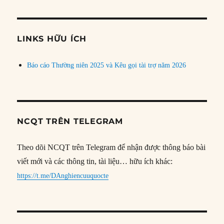
theo
chủ
đề
LINKS HỮU ÍCH
Báo cáo Thường niên 2025 và Kêu gọi tài trợ năm 2026
NCQT TRÊN TELEGRAM
Theo dõi NCQT trên Telegram để nhận được thông báo bài
viết mới và các thông tin, tài liệu… hữu ích khác:
https://t.me/DAnghiencuuquocte