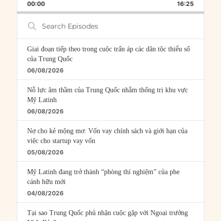
BACKWARD
PAUSE
FORWARD
00:00
RATE
16:25
EPISOD
Search
Episodes
Giai đoạn tiếp theo trong cuộc trấn áp các dân tộc thiểu số
của Trung Quốc
06/08/2026
Nỗ lực âm thầm của Trung Quốc nhằm thống trị khu vực
Mỹ Latinh
06/08/2026
Nợ cho kẻ mộng mơ: Vốn vay chính sách và giới hạn của
việc cho startup vay vốn
05/08/2026
Mỹ Latinh đang trở thành “phòng thí nghiệm” của phe
cánh hữu mới
04/08/2026
Tại sao Trung Quốc phủ nhận cuộc gặp với Ngoại trưởng