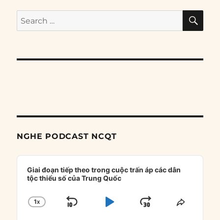
SE
Search
for:
NGHE PODCAST NCQT
Audio
Player
Giai đoạn tiếp theo trong cuộc trấn áp các dân
tộc thiểu số của Trung Quốc
1
X
SKIP
PLAY
JUMP
CHANGE
SHARE
PLAYBACK
THIS