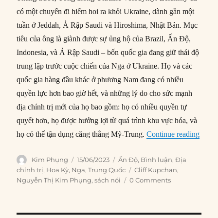
có một chuyến đi hiếm hoi ra khỏi Ukraine, dành gần một
tuần ở Jeddah, Ả Rập Saudi và Hiroshima, Nhật Bản. Mục
tiêu của ông là giành được sự ủng hộ của Brazil, Ấn Độ,
Indonesia, và Ả Rập Saudi – bốn quốc gia đang giữ thái độ
trung lập trước cuộc chiến của Nga ở Ukraine. Họ và các
quốc gia hàng đầu khác ở phương Nam đang có nhiều
quyền lực hơn bao giờ hết, và những lý do cho sức mạnh
địa chính trị mới của họ bao gồm: họ có nhiều quyền tự
quyết hơn, họ được hưởng lợi từ quá trình khu vực hóa, và
“6 quố
họ có thể tận dụng căng thẳng Mỹ-Trung.
Continue reading
Author
Posted
Categories
Kim Phụng
15/06/2023
Ấn Độ
,
Bình luận
,
Địa
on
Tags
chính trị
,
Hoa Kỳ
,
Nga
,
Trung Quốc
Cliff Kupchan
,
Nguyễn Thị Kim Phụng
,
sách nói
0 Comments