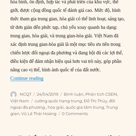
hòa bình, ổn định, hợp tác và phát triển của khu vực, thế
giới, được cộng đồng quốc tế đánh giá cao. Mức độ, hình
thức tham gia trung gian, hòa giải có thể linh hoạt, sáng tạo,
từ đơn giản đến phức tạp, chủ yếu xoay quanh ba dạng:
trung gian, hòa giải, và trung gian-hòa giải. Việt Nam đã
xác định trung gian-hòa giải là một mục tiêu ưu tiên trong
chiến lược đối ngoại đa phương và đang hội đủ các lợi thế,
điều kiện để đảm nhận hiệu quả hơn vai trò này, góp phần
nâng cao vị thế, hình ảnh quốc tế của đất nước.
“Vai trò trung gian, hòa giải của quốc gia tầm 
Continue reading
Author
Posted
Categories
NCQT
24/04/2019
Bình luận
,
Phân tích CSĐN
,
on
Tags
Việt Nam
cường quốc hạng trung
,
Đỗ Thị Thủy
,
đối
ngoại đa phương.
,
hòa giải
,
quốc gia tầm trung
,
Trung
gian
,
Vũ Lê Thái Hoàng
0 Comments