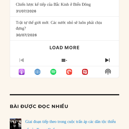
Chiến lược kế tiếp của Bắc Kinh ở Biển Đông
31/07/2026
Trật tự thế giới mới: Các nước nhỏ sẽ luôn phải chịu
đựng?
30/07/2026
LOAD MORE
PREVIOUS
SHOW
NEXT
EPISODE
EPISODES
EPISO
Show
LIST
Podcast
Informat
BÀI ĐƯỢC ĐỌC NHIỀU
Giai đoạn tiếp theo trong cuộc trấn áp các dân tộc thiểu