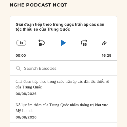
NGHE PODCAST NCQT
Audio
Player
Giai đoạn tiếp theo trong cuộc trấn áp các dân
tộc thiểu số của Trung Quốc
1
X
SKIP
PLAY
JUMP
CHANGE
SHARE
PLAYBACK
THIS
BACKWARD
PAUSE
FORWARD
00:00
RATE
16:25
EPISOD
Search
Episodes
Giai đoạn tiếp theo trong cuộc trấn áp các dân tộc thiểu số
của Trung Quốc
06/08/2026
Nỗ lực âm thầm của Trung Quốc nhằm thống trị khu vực
Mỹ Latinh
06/08/2026