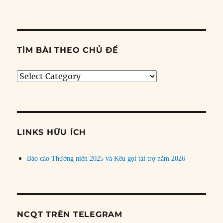
TÌM BÀI THEO CHỦ ĐỀ
Tìm
bài
theo
chủ
đề
LINKS HỮU ÍCH
Báo cáo Thường niên 2025 và Kêu gọi tài trợ năm 2026
NCQT TRÊN TELEGRAM