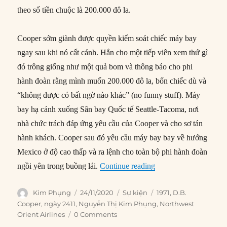
theo số tiền chuộc là 200.000 đô la.
Cooper sớm giành được quyền kiểm soát chiếc máy bay
ngay sau khi nó cất cánh. Hắn cho một tiếp viên xem thứ gì
đó trông giống như một quả bom và thông báo cho phi
hành đoàn rằng mình muốn 200.000 đô la, bốn chiếc dù và
“không được có bất ngờ nào khác” (no funny stuff). Máy
bay hạ cánh xuống Sân bay Quốc tế Seattle-Tacoma, nơi
nhà chức trách đáp ứng yêu cầu của Cooper và cho sơ tán
hành khách. Cooper sau đó yêu cầu máy bay bay về hướng
Mexico ở độ cao thấp và ra lệnh cho toàn bộ phi hành đoàn
“24/11/1971: Không t
ngồi yên trong buồng lái.
Continue reading
Author
Posted
Categories
Tags
Kim Phụng
24/11/2020
Sự kiện
1971
,
D.B.
on
Cooper
,
ngày 2411
,
Nguyễn Thị Kim Phụng
,
Northwest
Orient Airlines
0 Comments