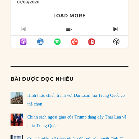
01/08/2026
LOAD MORE
PREVIOUS
SHOW
NEXT
EPISODE
EPISODES
EPISO
Show
LIST
Podcast
Informat
BÀI ĐƯỢC ĐỌC NHIỀU
Hình thức chiến tranh với Đài Loan mà Trung Quốc có
thể chọn
Chính sách ngoại giao của Trump đang đẩy Thái Lan về
phía Trung Quốc
Cơ chế miễn trừ trách nhiệm đối với các quyết định đầu