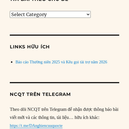
Tìm
bài
theo
chủ
đề
LINKS HỮU ÍCH
Báo cáo Thường niên 2025 và Kêu gọi tài trợ năm 2026
NCQT TRÊN TELEGRAM
Theo dõi NCQT trên Telegram để nhận được thông báo bài
viết mới và các thông tin, tài liệu… hữu ích khác:
https://t.me/DAnghiencuuquocte