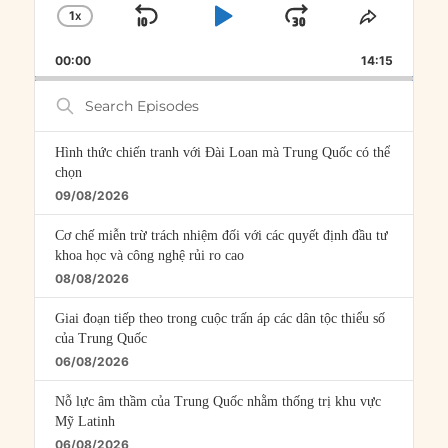
1
X
SKIP
PLAY
JUMP
CHANGE
SHARE
PLAYBACK
THIS
BACKWARD
PAUSE
FORWARD
00:00
RATE
14:15
EPISOD
Search
Episodes
Hình thức chiến tranh với Đài Loan mà Trung Quốc có thể
chọn
09/08/2026
Cơ chế miễn trừ trách nhiệm đối với các quyết định đầu tư
khoa học và công nghệ rủi ro cao
08/08/2026
Giai đoạn tiếp theo trong cuộc trấn áp các dân tộc thiểu số
của Trung Quốc
06/08/2026
Nỗ lực âm thầm của Trung Quốc nhằm thống trị khu vực
Mỹ Latinh
06/08/2026