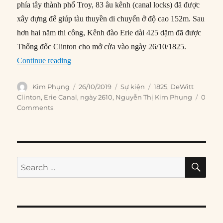
phía tây thành phố Troy, 83 âu kênh (canal locks) đã được
xây dựng để giúp tàu thuyền di chuyển ở độ cao 152m. Sau
hơn hai năm thi công, Kênh đào Erie dài 425 dặm đã được
Thống đốc Clinton cho mở cửa vào ngày 26/10/1825.
“26/10/1825: Khánh thành Kênh đào Erie”
Continue reading
Author
Posted
Categories
Tags
Kim Phụng
26/10/2019
Sự kiện
1825
,
DeWitt
on
Clinton
,
Erie Canal
,
ngày 2610
,
Nguyễn Thị Kim Phụng
0
Comments
SE
Search
for: