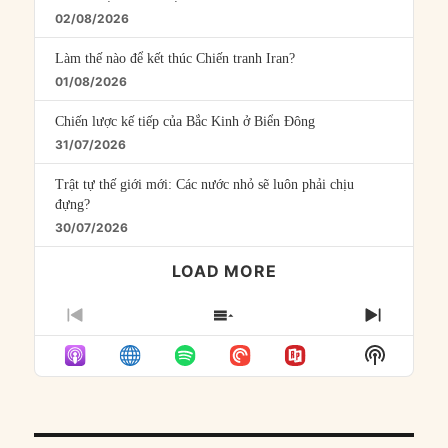
02/08/2026
Làm thế nào để kết thúc Chiến tranh Iran?
01/08/2026
Chiến lược kế tiếp của Bắc Kinh ở Biển Đông
31/07/2026
Trật tự thế giới mới: Các nước nhỏ sẽ luôn phải chịu
đựng?
30/07/2026
LOAD MORE
PREVIOUS
SHOW
NEXT
EPISODE
EPISODES
EPISO
Show
LIST
Podcast
Informat