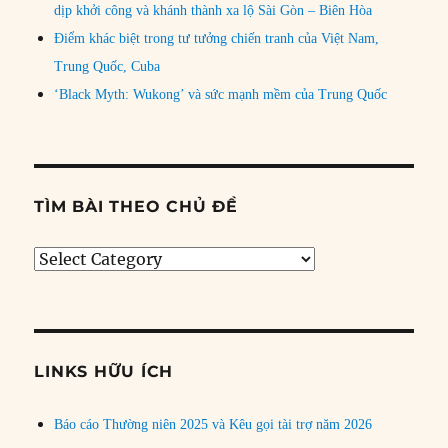
dịp khởi công và khánh thành xa lộ Sài Gòn – Biên Hòa
Điểm khác biệt trong tư tưởng chiến tranh của Việt Nam,
Trung Quốc, Cuba
‘Black Myth: Wukong’ và sức mạnh mềm của Trung Quốc
TÌM BÀI THEO CHỦ ĐỀ
Tìm
bài
theo
chủ
đề
LINKS HỮU ÍCH
Báo cáo Thường niên 2025 và Kêu gọi tài trợ năm 2026