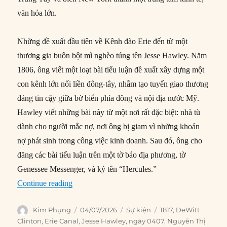
văn hóa lớn.
Những đề xuất đầu tiên về Kênh đào Erie đến từ một
thương gia buôn bột mì nghèo túng tên Jesse Hawley. Năm
1806, ông viết một loạt bài tiểu luận đề xuất xây dựng một
con kênh lớn nối liền đông-tây, nhằm tạo tuyến giao thương
đáng tin cậy giữa bờ biển phía đông và nội địa nước Mỹ.
Hawley viết những bài này từ một nơi rất đặc biệt: nhà tù
dành cho người mắc nợ, nơi ông bị giam vì những khoản
nợ phát sinh trong công việc kinh doanh. Sau đó, ông cho
đăng các bài tiểu luận trên một tờ báo địa phương, tờ
Genessee Messenger, và ký tên “Hercules.”
“04/07/1817: Kênh đào Erie bắt đầu được xây 
Continue reading
Author
Posted
Categories
Tags
Kim Phụng
04/07/2026
Sự kiện
1817
,
DeWitt
on
Clinton
,
Erie Canal
,
Jesse Hawley
,
ngày 0407
,
Nguyễn Thị