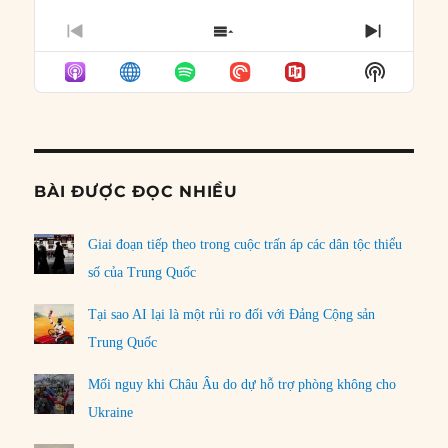
PREVIOUS
SHOW
NEXT
EPISODE
EPISODES
EPISO
Show
LIST
Podcast
Informat
BÀI ĐƯỢC ĐỌC NHIỀU
Giai đoạn tiếp theo trong cuộc trấn áp các dân tộc thiểu
số của Trung Quốc
Tại sao AI lại là một rủi ro đối với Đảng Cộng sản
Trung Quốc
Mối nguy khi Châu Âu do dự hỗ trợ phòng không cho
Ukraine