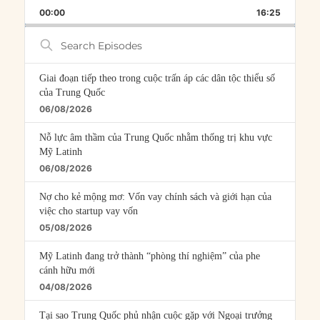
PLAYBACK
THIS
BACKWARD
PAUSE
FORWARD
00:00
RATE
16:25
EPISOD
Search
Episodes
Giai đoạn tiếp theo trong cuộc trấn áp các dân tộc thiểu số
của Trung Quốc
06/08/2026
Nỗ lực âm thầm của Trung Quốc nhằm thống trị khu vực
Mỹ Latinh
06/08/2026
Nợ cho kẻ mộng mơ: Vốn vay chính sách và giới hạn của
việc cho startup vay vốn
05/08/2026
Mỹ Latinh đang trở thành “phòng thí nghiệm” của phe
cánh hữu mới
04/08/2026
Tại sao Trung Quốc phủ nhận cuộc gặp với Ngoại trưởng