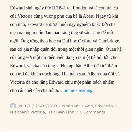
Edward sinh ngày 09/11/1841 tại London và là con trai cả
của Victoria cùng vương phu của bà là Abert. Ngay từ khi
còn nhỏ, Edward đã được nuôi dạy nghiêm khắc bởi cha
mẹ của ông muốn đảm bảo rằng ông sẽ sẵn sàng để nối
ngôi. Ông từng theo học cả Đại học Oxford và Cambridge,
sau đó gia nhập quân đội trong một thời gian ngắn. Quan hệ
của ông với một nữ diễn viên đã tạo ra một bê bối lớn cho
Edward, và cha của ông là Hoàng thân Albert đã tới thăm
con trai để khiển trách ông. Hai tuần sau, Albert qua đời và
Victoria đã cho rằng Edward chịu một phần trách nhiệm
“Edward VII: Người 
cho cái chết của cha mình.
Continue reading
Author
Posted
Categories
Tags
NCQT
26/09/2020
Nhân vật
Anh
,
Edward VII
,
on
Nữ hoàng Victoria
,
Trần Mẫn Linh
0 Comments