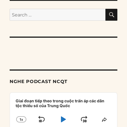
SE
Search
for:
NGHE PODCAST NCQT
Audio
Player
Giai đoạn tiếp theo trong cuộc trấn áp các dân
tộc thiểu số của Trung Quốc
1
X
SKIP
PLAY
JUMP
CHANGE
SHARE