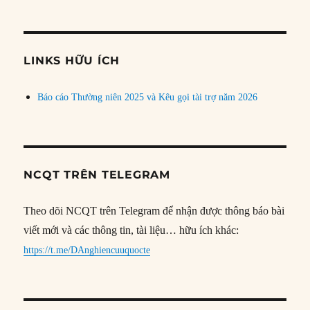
bài
theo
chủ
đề
LINKS HỮU ÍCH
Báo cáo Thường niên 2025 và Kêu gọi tài trợ năm 2026
NCQT TRÊN TELEGRAM
Theo dõi NCQT trên Telegram để nhận được thông báo bài
viết mới và các thông tin, tài liệu… hữu ích khác:
https://t.me/DAnghiencuuquocte