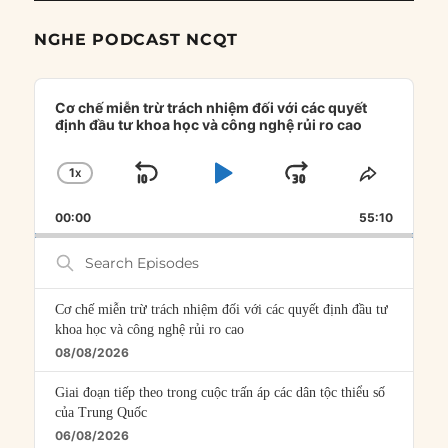
NGHE PODCAST NCQT
Audio
Player
Cơ chế miễn trừ trách nhiệm đối với các quyết
định đầu tư khoa học và công nghệ rủi ro cao
1
X
SKIP
PLAY
JUMP
CHANGE
SHARE
PLAYBACK
THIS
BACKWARD
PAUSE
FORWARD
00:00
RATE
55:10
EPISOD
Search
Episodes
Cơ chế miễn trừ trách nhiệm đối với các quyết định đầu tư
khoa học và công nghệ rủi ro cao
08/08/2026
Giai đoạn tiếp theo trong cuộc trấn áp các dân tộc thiểu số
của Trung Quốc
06/08/2026