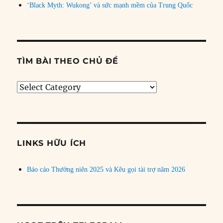
‘Black Myth: Wukong’ và sức mạnh mềm của Trung Quốc
TÌM BÀI THEO CHỦ ĐỀ
Tìm
bài
theo
chủ
đề
LINKS HỮU ÍCH
Báo cáo Thường niên 2025 và Kêu gọi tài trợ năm 2026