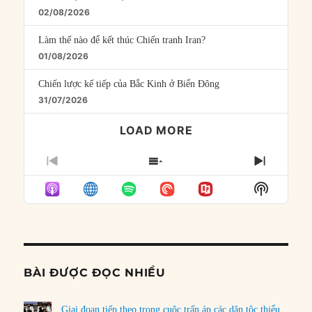
02/08/2026
Làm thế nào để kết thúc Chiến tranh Iran?
01/08/2026
Chiến lược kế tiếp của Bắc Kinh ở Biển Đông
31/07/2026
LOAD MORE
PREVIOUS
SHOW
NEXT
EPISODE
EPISODES
EPISO
Show
LIST
Podcast
Informat
BÀI ĐƯỢC ĐỌC NHIỀU
Giai đoạn tiếp theo trong cuộc trấn áp các dân tộc thiểu