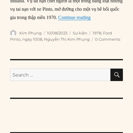
Indiana. Vụ tai nạn chết người là một trong hàng loạt những
vụ tai nạn với xe Pinto, mở đường cho một vụ bê bối quốc
“10/08/1978: Xe Pinto
gia trong thập niên 1970.
Continue reading
Author
Posted
Categories
Tags
Kim Phụng
10/08/2023
Sự kiện
1978
,
Ford
on
Pinto
,
ngày 1008
,
Nguyễn Thị Kim Phụng
0 Comments
SE
Search
for: