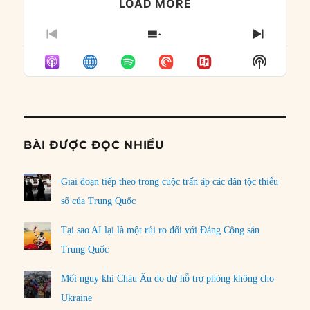
LOAD MORE
PREVIOUS
SHOW
NEXT
EPISODE
EPISODES
EPISO
Show
LIST
Podcast
Informat
BÀI ĐƯỢC ĐỌC NHIỀU
Giai đoạn tiếp theo trong cuộc trấn áp các dân tộc thiểu
số của Trung Quốc
Tại sao AI lại là một rủi ro đối với Đảng Cộng sản
Trung Quốc
Mối nguy khi Châu Âu do dự hỗ trợ phòng không cho
Ukraine