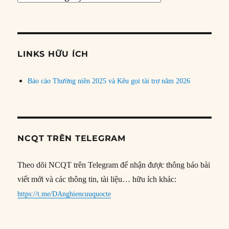
bài
theo
chủ
đề
LINKS HỮU ÍCH
Báo cáo Thường niên 2025 và Kêu gọi tài trợ năm 2026
NCQT TRÊN TELEGRAM
Theo dõi NCQT trên Telegram để nhận được thông báo bài
viết mới và các thông tin, tài liệu… hữu ích khác:
https://t.me/DAnghiencuuquocte