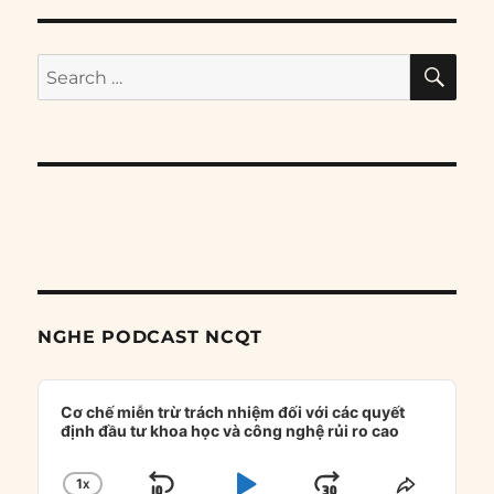
SE
Search
for:
NGHE PODCAST NCQT
Audio
Player
Cơ chế miễn trừ trách nhiệm đối với các quyết
định đầu tư khoa học và công nghệ rủi ro cao
1
X
CHANGE
SHARE