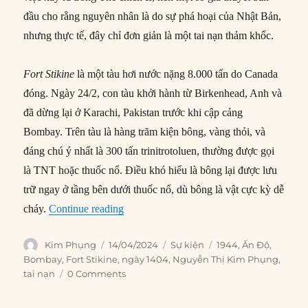
đầu cho rằng nguyên nhân là do sự phá hoại của Nhật Bản,
nhưng thực tế, đây chỉ đơn giản là một tai nạn thảm khốc.
Fort Stikine
là một tàu hơi nước nặng 8.000 tấn do Canada
đóng. Ngày 24/2, con tàu khởi hành từ Birkenhead, Anh và
đã dừng lại ở Karachi, Pakistan trước khi cập cảng
Bombay. Trên tàu là hàng trăm kiện bông, vàng thỏi, và
đáng chú ý nhất là 300 tấn trinitrotoluen, thường được gọi
là TNT hoặc thuốc nổ. Điều khó hiểu là bông lại được lưu
trữ ngay ở tầng bên dưới thuốc nổ, dù bông là vật cực kỳ dễ
“14/04/1944: Nổ tàu hàng tại Bombay, Ấ
cháy.
Continue reading
Author
Posted
Categories
Tags
Kim Phụng
14/04/2024
Sự kiện
1944
,
Ấn Độ
,
on
Bombay
,
Fort Stikine
,
ngày 1404
,
Nguyễn Thị Kim Phụng
,
tai nạn
0 Comments