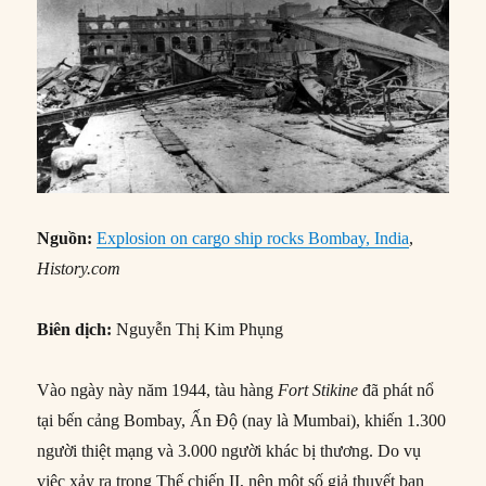
Nguồn:
Explosion on cargo ship rocks Bombay, India
,
History.com
Biên dịch:
Nguyễn Thị Kim Phụng
Vào ngày này năm 1944, tàu hàng
Fort Stikine
đã phát nổ
tại bến cảng Bombay, Ấn Độ (nay là Mumbai), khiến 1.300
người thiệt mạng và 3.000 người khác bị thương. Do vụ
việc xảy ra trong Thế chiến II, nên một số giả thuyết ban