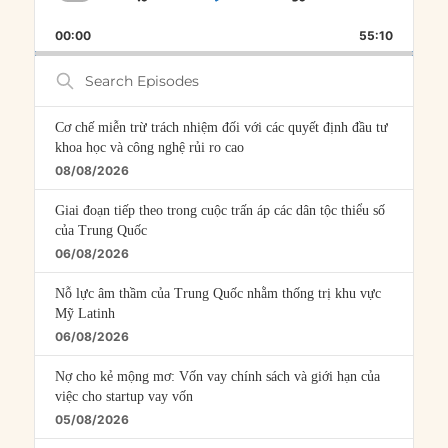
SKIP
PLAY
JUMP
PLAYBACK
THIS
BACKWARD
PAUSE
FORWARD
00:00
RATE
55:10
EPISOD
Search
Episodes
Cơ chế miễn trừ trách nhiệm đối với các quyết định đầu tư
khoa học và công nghệ rủi ro cao
08/08/2026
Giai đoạn tiếp theo trong cuộc trấn áp các dân tộc thiểu số
của Trung Quốc
06/08/2026
Nỗ lực âm thầm của Trung Quốc nhằm thống trị khu vực
Mỹ Latinh
06/08/2026
Nợ cho kẻ mộng mơ: Vốn vay chính sách và giới hạn của
việc cho startup vay vốn
05/08/2026