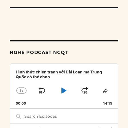
NGHE PODCAST NCQT
Audio
Player
Hình thức chiến tranh với Đài Loan mà Trung
Quốc có thể chọn
1
X
SKIP
PLAY
JUMP
CHANGE
SHARE
PLAYBACK
THIS
BACKWARD
PAUSE
FORWARD
00:00
RATE
14:15
EPISOD
Search
Episodes