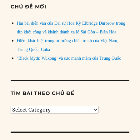
CHỦ ĐỀ MỚI
Hai bài diễn văn của Đại sứ Hoa Kỳ Elbridge Durbrow trong
dịp khởi công và khánh thành xa lộ Sài Gòn – Biên Hòa
Điểm khác biệt trong tư tưởng chiến tranh của Việt Nam,
Trung Quốc, Cuba
‘Black Myth: Wukong’ và sức mạnh mềm của Trung Quốc
TÌM BÀI THEO CHỦ ĐỀ
Tìm
bài
theo
chủ