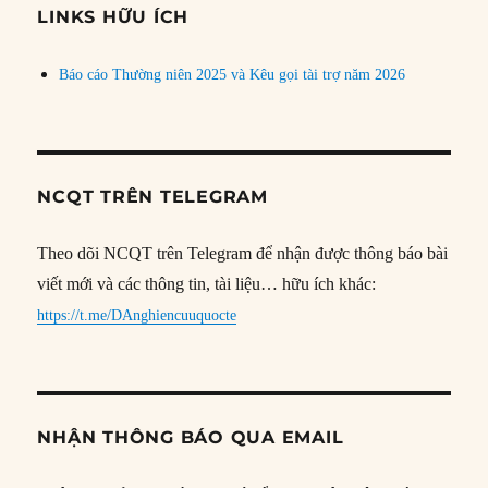
đề
LINKS HỮU ÍCH
Báo cáo Thường niên 2025 và Kêu gọi tài trợ năm 2026
NCQT TRÊN TELEGRAM
Theo dõi NCQT trên Telegram để nhận được thông báo bài
viết mới và các thông tin, tài liệu… hữu ích khác:
https://t.me/DAnghiencuuquocte
NHẬN THÔNG BÁO QUA EMAIL