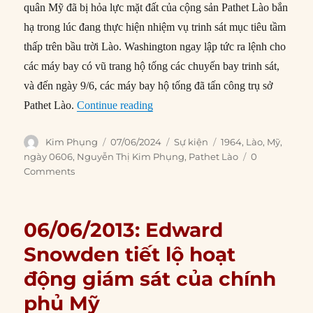
quân Mỹ đã bị hỏa lực mặt đất của cộng sản Pathet Lào bắn
hạ trong lúc đang thực hiện nhiệm vụ trinh sát mục tiêu tầm
thấp trên bầu trời Lào. Washington ngay lập tức ra lệnh cho
các máy bay có vũ trang hộ tống các chuyến bay trinh sát,
và đến ngày 9/6, các máy bay hộ tống đã tấn công trụ sở
“06/06/1964: Máy bay trinh sát Mỹ b
Pathet Lào.
Continue reading
Author
Posted
Categories
Tags
Kim Phụng
07/06/2024
Sự kiện
1964
,
Lào
,
Mỹ
,
on
ngày 0606
,
Nguyễn Thị Kim Phụng
,
Pathet Lào
0
Comments
06/06/2013: Edward
Snowden tiết lộ hoạt
động giám sát của chính
phủ Mỹ