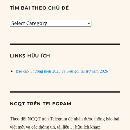
TÌM BÀI THEO CHỦ ĐỀ
Tìm
bài
theo
chủ
đề
LINKS HỮU ÍCH
Báo cáo Thường niên 2025 và Kêu gọi tài trợ năm 2026
NCQT TRÊN TELEGRAM
Theo dõi NCQT trên Telegram để nhận được thông báo bài
viết mới và các thông tin, tài liệu… hữu ích khác: