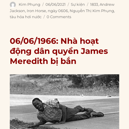
Author
Posted
Categories
Tags
Kim Phụng
06/06/2021
Sự kiện
1833
,
Andrew
on
Jackson
,
Iron Horse
,
ngày 0606
,
Nguyễn Thị Kim Phụng
,
tàu hỏa hơi nước
0 Comments
06/06/1966: Nhà hoạt
động dân quyền James
Meredith bị bắn