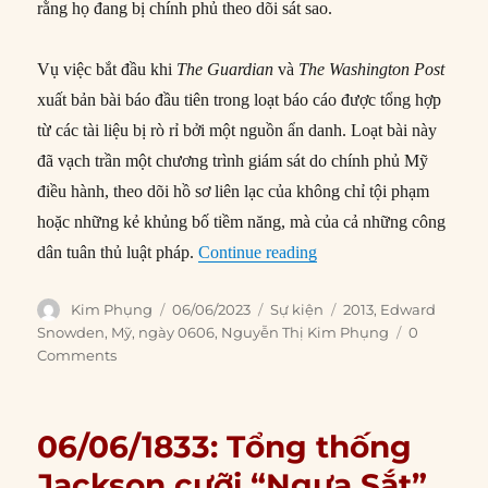
rằng họ đang bị chính phủ theo dõi sát sao.
Vụ việc bắt đầu khi
The Guardian
và
The Washington Post
xuất bản bài báo đầu tiên trong loạt báo cáo được tổng hợp
từ các tài liệu bị rò rỉ bởi một nguồn ẩn danh. Loạt bài này
đã vạch trần một chương trình giám sát do chính phủ Mỹ
điều hành, theo dõi hồ sơ liên lạc của không chỉ tội phạm
hoặc những kẻ khủng bố tiềm năng, mà của cả những công
“06/06/2013: Edward Sno
dân tuân thủ luật pháp.
Continue reading
Author
Posted
Categories
Tags
Kim Phụng
06/06/2023
Sự kiện
2013
,
Edward
on
Snowden
,
Mỹ
,
ngày 0606
,
Nguyễn Thị Kim Phụng
0
Comments
06/06/1833: Tổng thống
Jackson cưỡi “Ngựa Sắt”