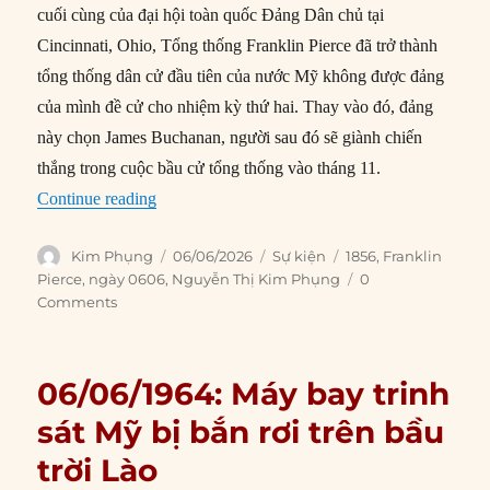
cuối cùng của đại hội toàn quốc Đảng Dân chủ tại
Cincinnati, Ohio, Tổng thống Franklin Pierce đã trở thành
tổng thống dân cử đầu tiên của nước Mỹ không được đảng
của mình đề cử cho nhiệm kỳ thứ hai. Thay vào đó, đảng
này chọn James Buchanan, người sau đó sẽ giành chiến
thắng trong cuộc bầu cử tổng thống vào tháng 11.
“06/06/1856: Franklin Pierce bị đảng mình từ ch
Continue reading
Author
Posted
Categories
Tags
Kim Phụng
06/06/2026
Sự kiện
1856
,
Franklin
on
Pierce
,
ngày 0606
,
Nguyễn Thị Kim Phụng
0
Comments
06/06/1964: Máy bay trinh
sát Mỹ bị bắn rơi trên bầu
trời Lào