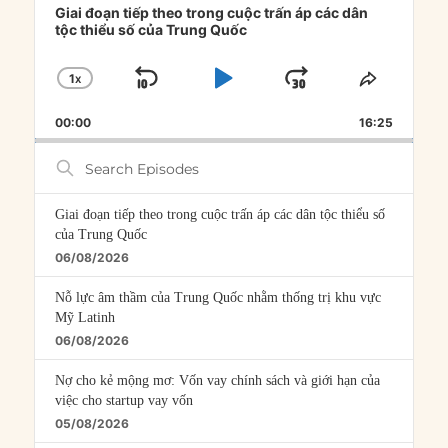
Player
Giai đoạn tiếp theo trong cuộc trấn áp các dân
tộc thiểu số của Trung Quốc
1
X
SKIP
PLAY
JUMP
CHANGE
SHARE
PLAYBACK
THIS
BACKWARD
PAUSE
FORWARD
00:00
RATE
16:25
EPISOD
Search
Episodes
Giai đoạn tiếp theo trong cuộc trấn áp các dân tộc thiểu số
của Trung Quốc
06/08/2026
Nỗ lực âm thầm của Trung Quốc nhằm thống trị khu vực
Mỹ Latinh
06/08/2026
Nợ cho kẻ mộng mơ: Vốn vay chính sách và giới hạn của
việc cho startup vay vốn
05/08/2026