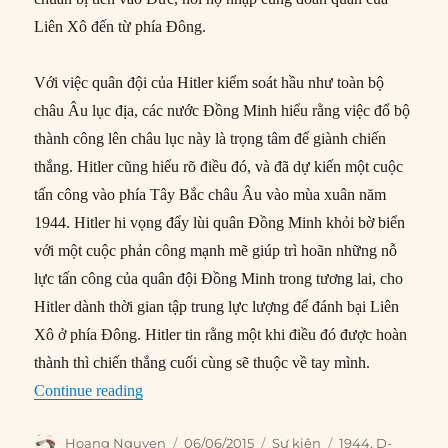
Liên Xô đến từ phía Đông.
Với việc quân đội của Hitler kiểm soát hầu như toàn bộ
châu Âu lục địa, các nước Đồng Minh hiểu rằng việc đổ bộ
thành công lên châu lục này là trọng tâm để giành chiến
thắng. Hitler cũng hiểu rõ điều đó, và đã dự kiến một cuộc
tấn công vào phía Tây Bắc châu Âu vào mùa xuân năm
1944. Hitler hi vọng đẩy lùi quân Đồng Minh khỏi bờ biển
với một cuộc phản công mạnh mẽ giúp trì hoãn những nỗ
lực tấn công của quân đội Đồng Minh trong tương lai, cho
Hitler dành thời gian tập trung lực lượng để đánh bại Liên
Xô ở phía Đông. Hitler tin rằng một khi điều đó được hoàn
thành thì chiến thắng cuối cùng sẽ thuộc về tay mình.
“06/06/1944: D-Day – Quân Đồng minh đổ bộ 
Continue reading
Author
Posted
Categories
Tags
Hoang Nguyen
06/06/2015
Sự kiện
1944
,
D-