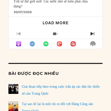
Trật tự thế giới mới: Các nước nhỏ sẽ luôn phải chịu
đựng?
30/07/2026
LOAD MORE
PREVIOUS
SHOW
NEXT
EPISODE
EPISODES
EPISO
Show
LIST
Podcast
Informat
BÀI ĐƯỢC ĐỌC NHIỀU
Giai đoạn tiếp theo trong cuộc trấn áp các dân tộc thiểu
số của Trung Quốc
Tại sao AI lại là một rủi ro đối với Đảng Cộng sản
Trung Quốc