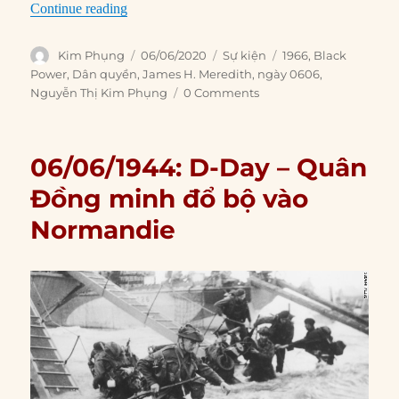
“06/06/1966: Nhà hoạt động dân quyền James M
Continue reading
Author
Posted
Categories
Tags
Kim Phụng
06/06/2020
Sự kiện
1966
,
Black
on
Power
,
Dân quyền
,
James H. Meredith
,
ngày 0606
,
Nguyễn Thị Kim Phụng
0 Comments
06/06/1944: D-Day – Quân
Đồng minh đổ bộ vào
Normandie