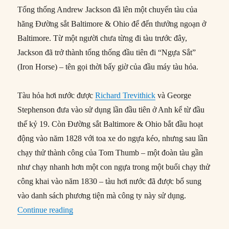
Tổng thống Andrew Jackson đã lên một chuyến tàu của
hãng Đường sắt Baltimore & Ohio để đến thưởng ngoạn ở
Baltimore. Từ một người chưa từng đi tàu trước đây,
Jackson đã trở thành tổng thống đầu tiên đi “Ngựa Sắt”
(Iron Horse) – tên gọi thời bấy giờ của đầu máy tàu hỏa.
Tàu hỏa hơi nước được
Richard Trevithick
và George
Stephenson đưa vào sử dụng lần đầu tiên ở Anh kể từ đầu
thế kỷ 19. Còn Đường sắt Baltimore & Ohio bắt đầu hoạt
động vào năm 1828 với toa xe do ngựa kéo, nhưng sau lần
chạy thử thành công của Tom Thumb – một đoàn tàu gần
như chạy nhanh hơn một con ngựa trong một buổi chạy thử
công khai vào năm 1830 – tàu hơi nước đã được bổ sung
vào danh sách phương tiện mà công ty này sử dụng.
“06/06/1833: Tổng thống Jackson cưỡi “Ngựa S
Continue reading