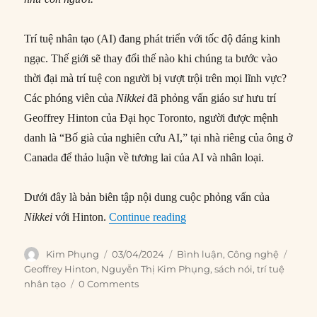
Trí tuệ nhân tạo (AI) đang phát triển với tốc độ đáng kinh
ngạc. Thế giới sẽ thay đổi thế nào khi chúng ta bước vào
thời đại mà trí tuệ con người bị vượt trội trên mọi lĩnh vực?
Các phóng viên của
Nikkei
đã phỏng vấn giáo sư hưu trí
Geoffrey Hinton của Đại học Toronto, người được mệnh
danh là “Bố già của nghiên cứu AI,” tại nhà riêng của ông ở
Canada để thảo luận về tương lai của AI và nhân loại.
Dưới đây là bản biên tập nội dung cuộc phỏng vấn của
““Bố già AI” lên tiếng về mố
Nikkei
với Hinton.
Continue reading
Author
Posted
Categories
Tags
Kim Phụng
03/04/2024
Bình luận
,
Công nghệ
on
Geoffrey Hinton
,
Nguyễn Thị Kim Phụng
,
sách nói
,
trí tuệ
nhân tạo
0 Comments