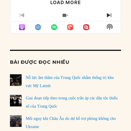
LOAD MORE
PREVIOUS
SHOW
NEXT
EPISODE
EPISODES
EPISO
Show
LIST
Podcast
Informat
BÀI ĐƯỢC ĐỌC NHIỀU
Nỗ lực âm thầm của Trung Quốc nhằm thống trị khu
vực Mỹ Latinh
Giai đoạn tiếp theo trong cuộc trấn áp các dân tộc thiểu
số của Trung Quốc
Mối nguy khi Châu Âu do dự hỗ trợ phòng không cho
Ukraine