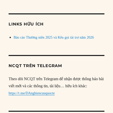
bài
theo
chủ
đề
LINKS HỮU ÍCH
Báo cáo Thường niên 2025 và Kêu gọi tài trợ năm 2026
NCQT TRÊN TELEGRAM
Theo dõi NCQT trên Telegram để nhận được thông báo bài
viết mới và các thông tin, tài liệu… hữu ích khác:
https://t.me/DAnghiencuuquocte