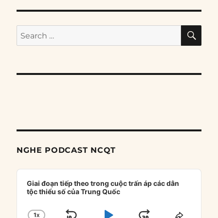
SE
Search
for:
NGHE PODCAST NCQT
Audio
Player
Giai đoạn tiếp theo trong cuộc trấn áp các dân
tộc thiểu số của Trung Quốc
1
X