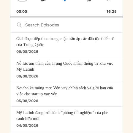
SKIP
PLAY
JUMP
CHANGE
SHARE
PLAYBACK
THIS
BACKWARD
PAUSE
FORWARD
00:00
RATE
16:25
EPISOD
Search
Episodes
Giai đoạn tiếp theo trong cuộc trấn áp các dân tộc thiểu số
của Trung Quốc
06/08/2026
Nỗ lực âm thầm của Trung Quốc nhằm thống trị khu vực
Mỹ Latinh
06/08/2026
Nợ cho kẻ mộng mơ: Vốn vay chính sách và giới hạn của
việc cho startup vay vốn
05/08/2026
Mỹ Latinh đang trở thành “phòng thí nghiệm” của phe
cánh hữu mới
04/08/2026