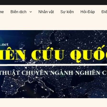
me
Biên dịch
Nhân vật
Sự kiện
Hỏi-Đáp
Đi