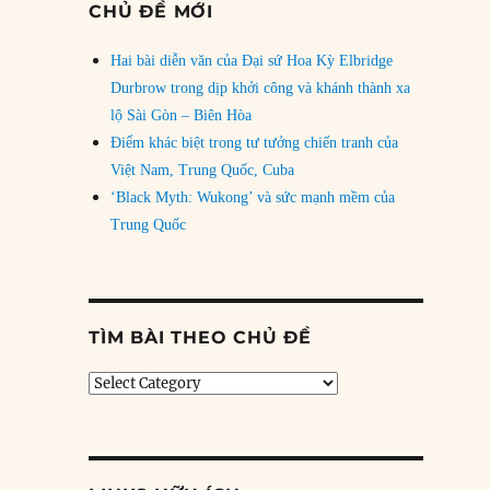
CHỦ ĐỀ MỚI
Hai bài diễn văn của Đại sứ Hoa Kỳ Elbridge
Durbrow trong dịp khởi công và khánh thành xa
lộ Sài Gòn – Biên Hòa
Điểm khác biệt trong tư tưởng chiến tranh của
Việt Nam, Trung Quốc, Cuba
‘Black Myth: Wukong’ và sức mạnh mềm của
Trung Quốc
TÌM BÀI THEO CHỦ ĐỀ
Tìm
bài
theo
chủ
đề