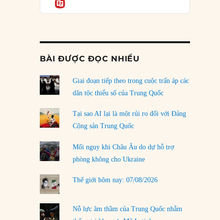
Informatio
04/08/2026
o Gilbert đổ bộ Jamaica”
Điểm mù chiến lược của Trump tại Thái Bình
Dương
03/08/2026
BÀI ĐƯỢC ĐỌC NHIỀU
Đặt cược vào thất bại: Các quỹ đầu tư mạo
hiểm quốc gia và khía cạnh chính trị của vốn
rủi ro
Giai đoạn tiếp theo trong cuộc trấn áp các
02/08/2026
dân tộc thiểu số của Trung Quốc
Làm thế nào để kết thúc Chiến tranh Iran?
Tại sao AI lại là một rủi ro đối với Đảng
01/08/2026
Cộng sản Trung Quốc
Chiến lược kế tiếp của Bắc Kinh ở Biển Đông
Mối nguy khi Châu Âu do dự hỗ trợ
31/07/2026
phòng không cho Ukraine
Trật tự thế giới mới: Các nước nhỏ sẽ luôn
Thế giới hôm nay: 07/08/2026
phải chịu đựng?
30/07/2026
Nỗ lực âm thầm của Trung Quốc nhằm
LOAD MORE