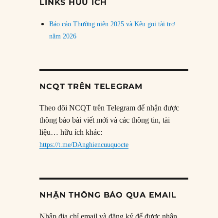
LINKS HỮU ÍCH
Báo cáo Thường niên 2025 và Kêu gọi tài trợ
năm 2026
NCQT TRÊN TELEGRAM
Theo dõi NCQT trên Telegram để nhận được
thông báo bài viết mới và các thông tin, tài
liệu… hữu ích khác:
https://t.me/DAnghiencuuquocte
NHẬN THÔNG BÁO QUA EMAIL
Nhập địa chỉ email và đăng ký để được nhận