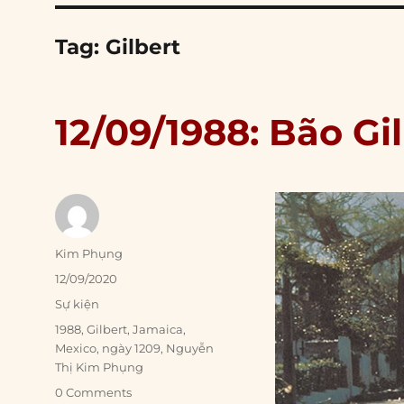
Tag:
Gilbert
12/09/1988: Bão Gi
Author
Kim Phụng
Posted
12/09/2020
on
Categories
Sự kiện
Tags
1988
,
Gilbert
,
Jamaica
,
Mexico
,
ngày 1209
,
Nguyễn
Thị Kim Phụng
0 Comments