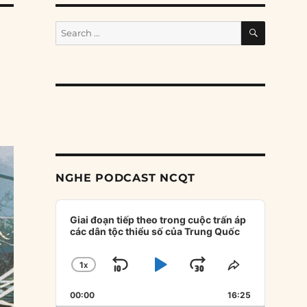
SEARCH
Search
for:
NGHE PODCAST NCQT
Audio
Player
Giai đoạn tiếp theo trong cuộc trấn áp
các dân tộc thiểu số của Trung Quốc
1
X
SKIP
PLAY
JUMP
CHANGE
SHARE
PLAYBACK
THIS
BACKWARD
PAUSE
FORWARD
00:00
RATE
16:25
EPISODE