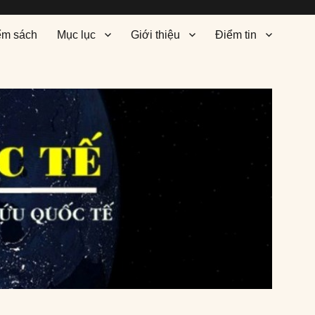
ểm sách
Mục lục
Giới thiệu
Điểm tin