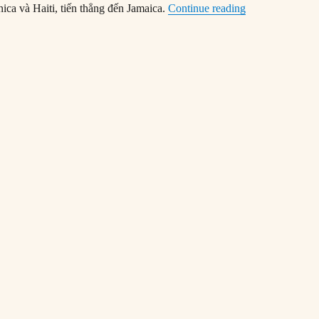
“12/09/1988: Bã
ca và Haiti, tiến thẳng đến Jamaica.
Continue reading