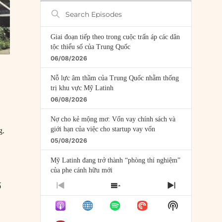
Search
Episodes
Giai đoạn tiếp theo trong cuộc trấn áp các dân
tộc thiểu số của Trung Quốc
06/08/2026
Nỗ lực âm thầm của Trung Quốc nhằm thống
trị khu vực Mỹ Latinh
06/08/2026
Nợ cho kẻ mộng mơ: Vốn vay chính sách và
giới hạn của việc cho startup vay vốn
g.
05/08/2026
Mỹ Latinh đang trở thành “phòng thí nghiệm”
của phe cánh hữu mới
04/08/2026
ố
PREVIOUS
SHOW
NEXT
EPISODE
EPISODES
EPISODE
Tại sao Trung Quốc phủ nhận cuộc gặp với
Show
LIST
Ngoại trưởng Nhật Bản?
Podcast