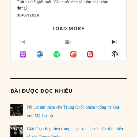
Trật tự thế giới mới: Các nước nhỏ sẽ luôn phải chịu
đựng?
30/07/2026
LOAD MORE
PREVIOUS
SHOW
NEXT
EPISODE
EPISODES
EPISO
Show
LIST
Podcast
Informat
BÀI ĐƯỢC ĐỌC NHIỀU
Nỗ lực âm thầm của Trung Quốc nhằm thống trị khu
vực Mỹ Latinh
Giai đoạn tiếp theo trong cuộc trấn áp các dân tộc thiểu