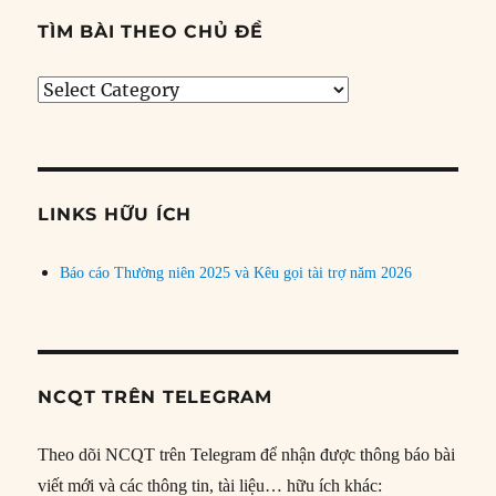
TÌM BÀI THEO CHỦ ĐỀ
Tìm
bài
theo
chủ
đề
LINKS HỮU ÍCH
Báo cáo Thường niên 2025 và Kêu gọi tài trợ năm 2026
NCQT TRÊN TELEGRAM
Theo dõi NCQT trên Telegram để nhận được thông báo bài
viết mới và các thông tin, tài liệu… hữu ích khác: