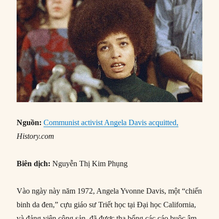
Nguồn:
Communist activist Angela Davis acquitted,
History.com
Biên dịch:
Nguyễn Thị Kim Phụng
Vào ngày này năm 1972, Angela Yvonne Davis, một “chiến
binh da đen,” cựu giáo sư Triết học tại Đại học California,
và đảng viên cộng sản, đã được tha bổng các cáo buộc âm