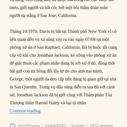
mưu, giết người và bắt cóc bởi một bồi thẩm đoàn toàn
người da trắng ở San Jose, California.
Tháng 10/1970, Davis bị bắt tại Thành phố New York vì có
liên quan đến vụ xả súng xảy ra vào ngày 07/08 tại một
phòng xử án ở San Raphael, California. Bà bị buộc tội cung
cấp vũ khí cho Jonathan Jackson, kẻ xông vào phòng xử án
để giải thoát các phạm nhân đang bị xét xử ở đó, đồng thời
bắt giữ con tin hòng đổi lấy tự do cho anh trai mình,
George, một người da đen cấp tiến đang bị giam giữ tại nhà
tù San Quentin. Trong vụ đấu súng diễn ra sau đó với cảnh
sát, Jonathan Jackson đã bị giết cùng với Thẩm phán Tòa
Thượng thẩm Harold Haley và hai tù nhân.
“04/06/1972: Nhà hoạt động cộng sản Angela D
Continue reading
Author
Posted
Categories
Tags
Kim Phụng
04/06/2020
Sự kiện
1972
,
Angela