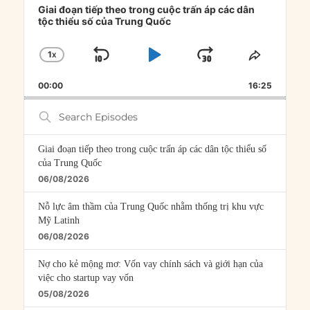
Player
Giai đoạn tiếp theo trong cuộc trấn áp các dân
tộc thiểu số của Trung Quốc
1
X
SKIP
PLAY
JUMP
CHANGE
SHARE
PLAYBACK
THIS
BACKWARD
PAUSE
FORWARD
00:00
RATE
16:25
EPISOD
Search
Episodes
Giai đoạn tiếp theo trong cuộc trấn áp các dân tộc thiểu số
của Trung Quốc
06/08/2026
Nỗ lực âm thầm của Trung Quốc nhằm thống trị khu vực
Mỹ Latinh
06/08/2026
Nợ cho kẻ mộng mơ: Vốn vay chính sách và giới hạn của
việc cho startup vay vốn
05/08/2026