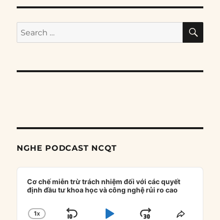
SE
Search
for:
NGHE PODCAST NCQT
Audio
Player
Cơ chế miễn trừ trách nhiệm đối với các quyết
định đầu tư khoa học và công nghệ rủi ro cao
1
X
SKIP
PLAY
JUMP
CHANGE
SHARE