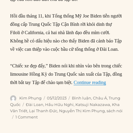
Hồi đầu tháng 11, khi Tổng thống Mỹ Joe Biden tiễn người
đồng cấp Trung Quốc Tập Cận Bình rời khỏi dinh thự
Filoli ở California, cả hai nhà lãnh đạo đều mỉm cười.
Không hề có dấu hiệu nào cho thấy Biden đã cảnh báo Tập
về việc can thiệp vào cuộc bầu cử tổng thống ở Đài Loan.
“Chiếc xe đẹp đấy,” Biden nói khi nhìn vào bên trong chiếc
limousine Hồng Kỳ do Trung Quốc sản xuất của Tập, đồng
“Kịch tính vấ
thời bắt tay Tập để chào tạm biệt.
Continue reading
Author
Posted
Categories
Kim Phụng
05/12/2023
Bình luận
,
Châu Á
,
Trung
on
Tags
Quốc
Đài Loan
,
Hầu Hữu Nghi
,
Katsuji Nakazawa
,
Kha
Văn Triết
,
Lại Thanh Đức
,
Nguyễn Thị Kim Phụng
,
sách nói
1 Comment