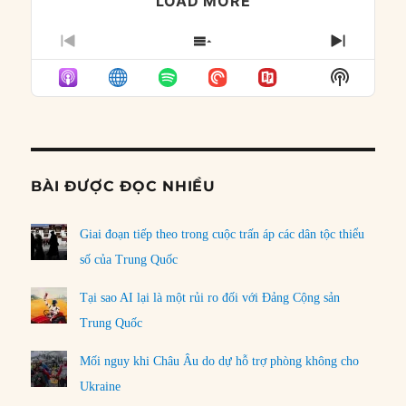
LOAD MORE
PREVIOUS
SHOW
NEXT
EPISODE
EPISODES
EPISO
Show
LIST
Podcast
Informat
BÀI ĐƯỢC ĐỌC NHIỀU
Giai đoạn tiếp theo trong cuộc trấn áp các dân tộc thiểu
số của Trung Quốc
Tại sao AI lại là một rủi ro đối với Đảng Cộng sản
Trung Quốc
Mối nguy khi Châu Âu do dự hỗ trợ phòng không cho
Ukraine