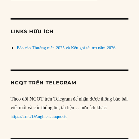
bài
theo
chủ
đề
LINKS HỮU ÍCH
Báo cáo Thường niên 2025 và Kêu gọi tài trợ năm 2026
NCQT TRÊN TELEGRAM
Theo dõi NCQT trên Telegram để nhận được thông báo bài
viết mới và các thông tin, tài liệu… hữu ích khác:
https://t.me/DAnghiencuuquocte