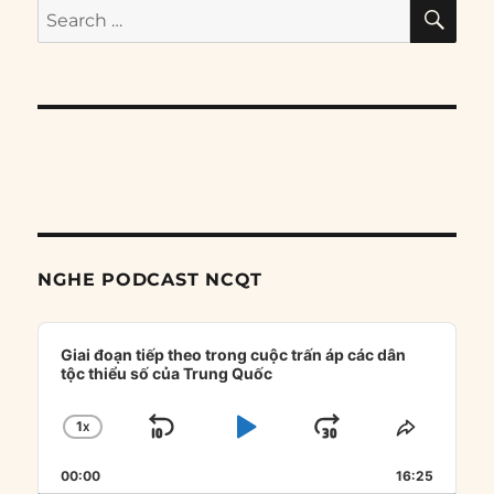
SE
Search
for:
NGHE PODCAST NCQT
Audio
Player
Giai đoạn tiếp theo trong cuộc trấn áp các dân
tộc thiểu số của Trung Quốc
1
X
SKIP
PLAY
JUMP
CHANGE
SHARE
PLAYBACK
THIS
BACKWARD
PAUSE
FORWARD
00:00
RATE
16:25
EPISOD