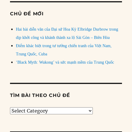
CHỦ ĐỀ MỚI
Hai bài diễn văn của Đại sứ Hoa Kỳ Elbridge Durbrow trong
dịp khởi công và khánh thành xa lộ Sài Gòn – Biên Hòa
Điểm khác biệt trong tư tưởng chiến tranh của Việt Nam,
Trung Quốc, Cuba
‘Black Myth: Wukong’ và sức mạnh mềm của Trung Quốc
TÌM BÀI THEO CHỦ ĐỀ
Tìm
bài
theo