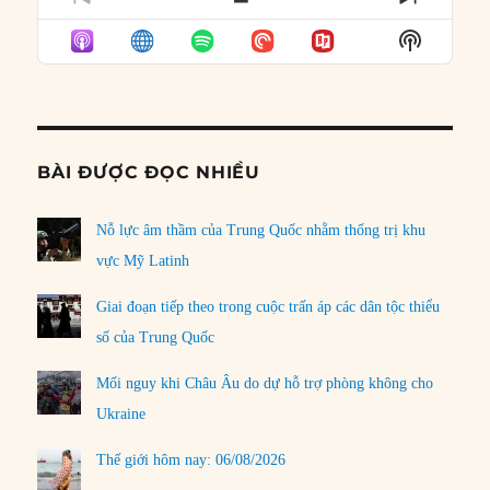
PREVIOUS
SHOW
NEXT
EPISODE
EPISODES
EPISO
Show
LIST
Podcast
Informat
BÀI ĐƯỢC ĐỌC NHIỀU
Nỗ lực âm thầm của Trung Quốc nhằm thống trị khu
vực Mỹ Latinh
Giai đoạn tiếp theo trong cuộc trấn áp các dân tộc thiểu
số của Trung Quốc
Mối nguy khi Châu Âu do dự hỗ trợ phòng không cho
Ukraine
Thế giới hôm nay: 06/08/2026