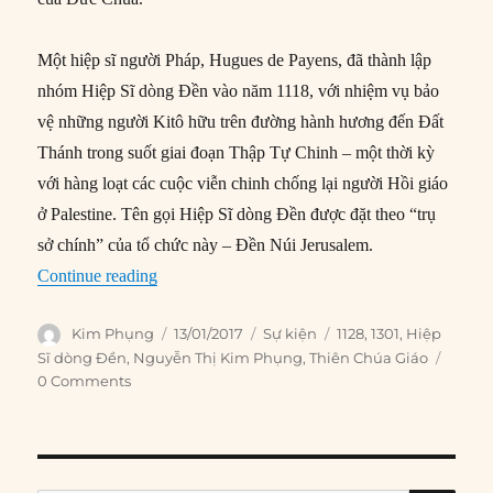
Một hiệp sĩ người Pháp, Hugues de Payens, đã thành lập
nhóm Hiệp Sĩ dòng Đền vào năm 1118, với nhiệm vụ bảo
vệ những người Kitô hữu trên đường hành hương đến Đất
Thánh trong suốt giai đoạn Thập Tự Chinh – một thời kỳ
với hàng loạt các cuộc viễn chinh chống lại người Hồi giáo
ở Palestine. Tên gọi Hiệp Sĩ dòng Đền được đặt theo “trụ
sở chính” của tổ chức này – Đền Núi Jerusalem.
“13/01/1128: Giáo Hoàng công nhận các Hiệp 
Continue reading
Author
Posted
Categories
Tags
Kim Phụng
13/01/2017
Sự kiện
1128
,
1301
,
Hiệp
on
Sĩ dòng Đền
,
Nguyễn Thị Kim Phụng
,
Thiên Chúa Giáo
0 Comments