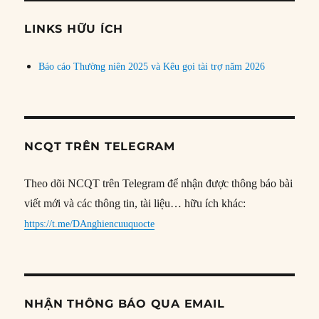
chủ
đề
LINKS HỮU ÍCH
Báo cáo Thường niên 2025 và Kêu gọi tài trợ năm 2026
NCQT TRÊN TELEGRAM
Theo dõi NCQT trên Telegram để nhận được thông báo bài
viết mới và các thông tin, tài liệu… hữu ích khác:
https://t.me/DAnghiencuuquocte
NHẬN THÔNG BÁO QUA EMAIL