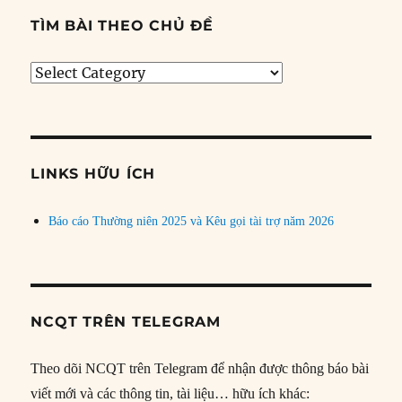
TÌM BÀI THEO CHỦ ĐỀ
Tìm
bài
theo
chủ
đề
LINKS HỮU ÍCH
Báo cáo Thường niên 2025 và Kêu gọi tài trợ năm 2026
NCQT TRÊN TELEGRAM
Theo dõi NCQT trên Telegram để nhận được thông báo bài
viết mới và các thông tin, tài liệu… hữu ích khác: