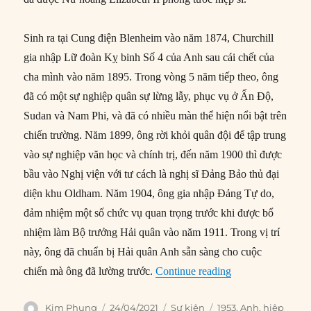
Sinh ra tại Cung điện Blenheim vào năm 1874, Churchill
gia nhập Lữ đoàn Kỵ binh Số 4 của Anh sau cái chết của
cha mình vào năm 1895. Trong vòng 5 năm tiếp theo, ông
đã có một sự nghiệp quân sự lừng lẫy, phục vụ ở Ấn Độ,
Sudan và Nam Phi, và đã có nhiều màn thể hiện nổi bật trên
chiến trường. Năm 1899, ông rời khỏi quân đội để tập trung
vào sự nghiệp văn học và chính trị, đến năm 1900 thì được
bầu vào Nghị viện với tư cách là nghị sĩ Đảng Bảo thủ đại
diện khu Oldham. Năm 1904, ông gia nhập Đảng Tự do,
đảm nhiệm một số chức vụ quan trọng trước khi được bổ
nhiệm làm Bộ trưởng Hải quân vào năm 1911. Trong vị trí
này, ông đã chuẩn bị Hải quân Anh sẵn sàng cho cuộc
“24/04/1953: Wins
chiến mà ông đã lường trước.
Continue reading
Author
Posted
Categories
Tags
Kim Phụng
24/04/2021
Sự kiện
1953
,
Anh
,
hiệp