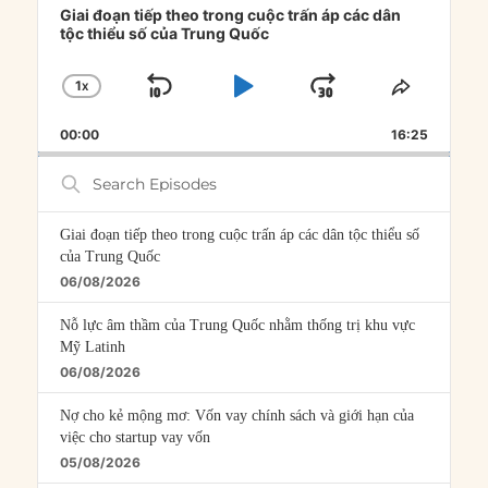
Player
Giai đoạn tiếp theo trong cuộc trấn áp các dân
tộc thiểu số của Trung Quốc
1
X
SKIP
PLAY
JUMP
CHANGE
SHARE
PLAYBACK
THIS
BACKWARD
PAUSE
FORWARD
00:00
RATE
16:25
EPISOD
Search
Episodes
Giai đoạn tiếp theo trong cuộc trấn áp các dân tộc thiểu số
của Trung Quốc
06/08/2026
Nỗ lực âm thầm của Trung Quốc nhằm thống trị khu vực
Mỹ Latinh
06/08/2026
Nợ cho kẻ mộng mơ: Vốn vay chính sách và giới hạn của
việc cho startup vay vốn
05/08/2026