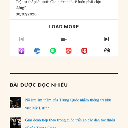
Trật tự thế giới mới: Các nước nhỏ sẽ luôn phải chịu
đựng?
30/07/2026
LOAD MORE
PREVIOUS
SHOW
NEXT
EPISODE
EPISODES
EPISO
Show
LIST
Podcast
Informat
BÀI ĐƯỢC ĐỌC NHIỀU
Nỗ lực âm thầm của Trung Quốc nhằm thống trị khu
vực Mỹ Latinh
Giai đoạn tiếp theo trong cuộc trấn áp các dân tộc thiểu