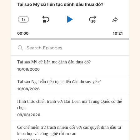
Player
Tại sao Mỹ cứ liên tục đánh đâu thua đó?
1
X
SKIP
PLAY
JUMP
CHANGE
SHARE
PLAYBACK
THIS
BACKWARD
PAUSE
FORWARD
00:00
RATE
10:21
EPISOD
Search
Episodes
Tại sao Mỹ cứ liên tục đánh đâu thua đó?
10/08/2026
Tại sao Nga vẫn tiếp tục chiến đấu dù suy yếu?
10/08/2026
Hình thức chiến tranh với Đài Loan mà Trung Quốc có thể
chọn
09/08/2026
Cơ chế miễn trừ trách nhiệm đối với các quyết định đầu tư
khoa học và công nghệ rủi ro cao