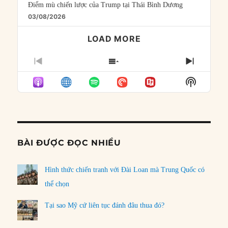
Điểm mù chiến lược của Trump tại Thái Bình Dương
03/08/2026
LOAD MORE
PREVIOUS
SHOW
NEXT
EPISODE
EPISODES
EPISO
Show
LIST
Podcast
Informat
BÀI ĐƯỢC ĐỌC NHIỀU
Hình thức chiến tranh với Đài Loan mà Trung Quốc có
thể chọn
Tại sao Mỹ cứ liên tục đánh đâu thua đó?