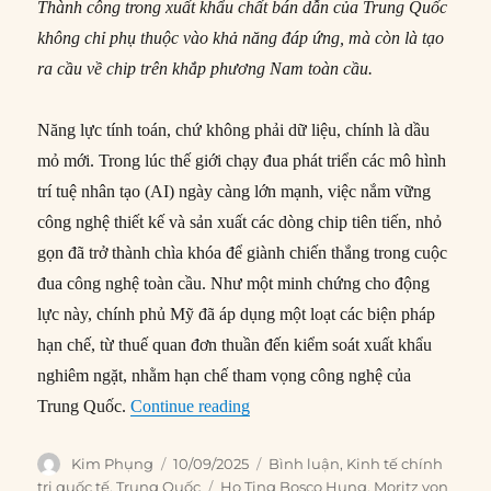
T
hành công trong xuất khẩu chất bán dẫn của Trung Quốc
không chỉ phụ thuộc vào khả năng đáp ứng,
mà còn là
tạo
ra cầu về chip trên khắp phương Nam toàn cầu.
Năng lực tính toán, chứ không phải dữ liệu, chính là dầu
mỏ mới. Trong lúc thế giới chạy đua phát triển các mô hình
trí tuệ nhân tạo (AI) ngày càng lớn mạnh, việc nắm vững
công nghệ thiết kế và sản xuất các dòng chip tiên tiến, nhỏ
gọn đã trở thành chìa khóa để giành chiến thắng trong cuộc
đua công nghệ toàn cầu. Như một minh chứng cho động
lực này, chính phủ Mỹ đã áp dụng một loạt các biện pháp
hạn chế, từ thuế quan đơn thuần đến kiểm soát xuất khẩu
nghiêm ngặt, nhằm hạn chế tham vọng công nghệ của
“Tại sao Trung Quốc xuất khẩu cơ 
Trung Quốc.
Continue reading
Author
Posted
Categories
Kim Phụng
10/09/2025
Bình luận
,
Kinh tế chính
on
Tags
trị quốc tế
,
Trung Quốc
Ho Ting Bosco Hung
,
Moritz von