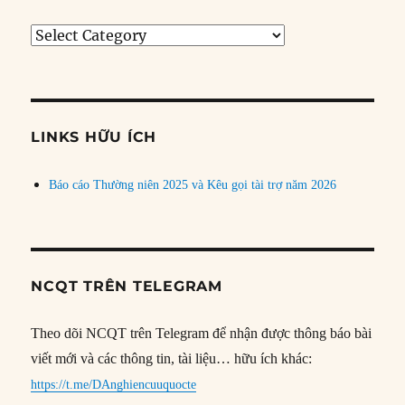
Tìm
bài
theo
chủ
đề
LINKS HỮU ÍCH
Báo cáo Thường niên 2025 và Kêu gọi tài trợ năm 2026
NCQT TRÊN TELEGRAM
Theo dõi NCQT trên Telegram để nhận được thông báo bài
viết mới và các thông tin, tài liệu… hữu ích khác:
https://t.me/DAnghiencuuquocte