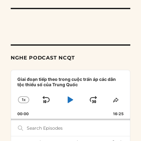
NGHE PODCAST NCQT
Audio
Player
Giai đoạn tiếp theo trong cuộc trấn áp các dân
tộc thiểu số của Trung Quốc
1
X
SKIP
PLAY
JUMP
CHANGE
SHARE
PLAYBACK
THIS
BACKWARD
PAUSE
FORWARD
00:00
RATE
16:25
EPISOD
Search
Episodes