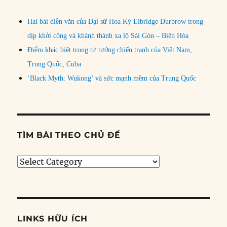
Hai bài diễn văn của Đại sứ Hoa Kỳ Elbridge Durbrow trong
dịp khởi công và khánh thành xa lộ Sài Gòn – Biên Hòa
Điểm khác biệt trong tư tưởng chiến tranh của Việt Nam,
Trung Quốc, Cuba
‘Black Myth: Wukong’ và sức mạnh mềm của Trung Quốc
TÌM BÀI THEO CHỦ ĐỀ
Tìm
bài
theo
chủ
đề
LINKS HỮU ÍCH