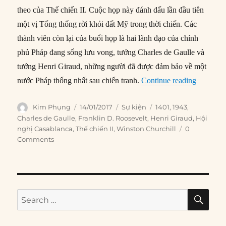
theo của Thế chiến II. Cuộc họp này đánh dấu lần đầu tiên
một vị Tổng thống rời khỏi đất Mỹ trong thời chiến. Các
thành viên còn lại của buổi họp là hai lãnh đạo của chính
phủ Pháp đang sống lưu vong, tướng Charles de Gaulle và
tướng Henri Giraud, những người đã được đảm bảo về một
“14/01/1
nước Pháp thống nhất sau chiến tranh.
Continue reading
Author
Posted
Categories
Tags
Kim Phụng
14/01/2017
Sự kiện
1401
,
1943
,
on
Charles de Gaulle
,
Franklin D. Roosevelt
,
Henri Giraud
,
Hội
nghị Casablanca
,
Thế chiến II
,
Winston Churchill
0
Comments
SE
Search
for: