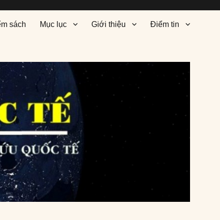
ểm sách
Mục lục
Giới thiệu
Điểm tin