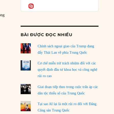
Podcast
của phe cánh hữu mới
Informatio
04/08/2026
ông
Tại sao Trung Quốc phủ nhận cuộc gặp với
Ngoại trưởng Nhật Bản?
m mưu mà Putin đã vũ khí hóa”
04/08/2026
BÀI ĐƯỢC ĐỌC NHIỀU
Điểm mù chiến lược của Trump tại Thái Bình
Dương
Chính sách ngoại giao của Trump đang
03/08/2026
đẩy Thái Lan về phía Trung Quốc
Đặt cược vào thất bại: Các quỹ đầu tư mạo
Cơ chế miễn trừ trách nhiệm đối với các
hiểm quốc gia và khía cạnh chính trị của vốn
quyết định đầu tư khoa học và công nghệ
rủi ro
rủi ro cao
02/08/2026
Giai đoạn tiếp theo trong cuộc trấn áp các
Làm thế nào để kết thúc Chiến tranh Iran?
dân tộc thiểu số của Trung Quốc
01/08/2026
Tại sao AI lại là một rủi ro đối với Đảng
Chiến lược kế tiếp của Bắc Kinh ở Biển Đông
Cộng sản Trung Quốc
31/07/2026