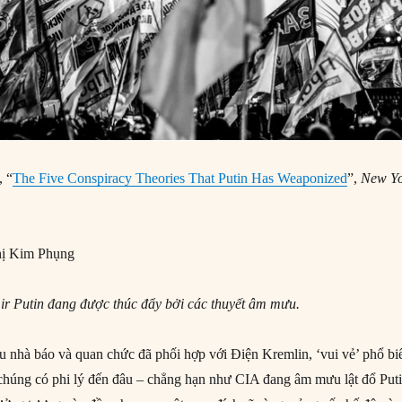
, “
The Five Conspiracy Theories That Putin Has Weaponized
”,
New Y
hị Kim Phụng
r Putin đang được thúc đẩy bởi các thuyết âm mưu.
u nhà báo và quan chức đã phối hợp với Điện Kremlin, ‘vui vẻ’ phổ bi
ù chúng có phi lý đến đâu – chẳng hạn như CIA đang âm mưu lật đổ Put