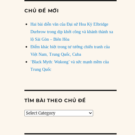
CHỦ ĐỀ MỚI
Hai bài diễn văn của Đại sứ Hoa Kỳ Elbridge
Durbrow trong dịp khởi công và khánh thành xa
lộ Sài Gòn – Biên Hòa
Điểm khác biệt trong tư tưởng chiến tranh của
Việt Nam, Trung Quốc, Cuba
‘Black Myth: Wukong’ và sức mạnh mềm của
Trung Quốc
TÌM BÀI THEO CHỦ ĐỀ
Tìm
bài
theo
chủ