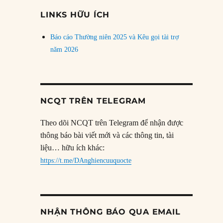
đề
LINKS HỮU ÍCH
Báo cáo Thường niên 2025 và Kêu gọi tài trợ
năm 2026
NCQT TRÊN TELEGRAM
Theo dõi NCQT trên Telegram để nhận được
thông báo bài viết mới và các thông tin, tài
liệu… hữu ích khác:
https://t.me/DAnghiencuuquocte
NHẬN THÔNG BÁO QUA EMAIL