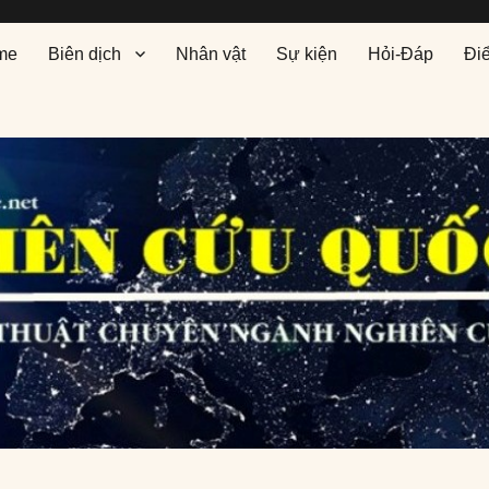
me
Biên dịch
Nhân vật
Sự kiện
Hỏi-Đáp
Đi