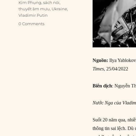
Kim Phụng
,
sách nói
,
thuyết âm mưu
,
Ukraine
,
Vladimir Putin
0 Comments
Nguồn:
Ilya Yablokov
Times
, 25/04/2022
Biên dịch
: Nguyễn T
Nước Nga của Vladimi
Suốt 20 năm qua, nhiề
thông tin sai lệch. D