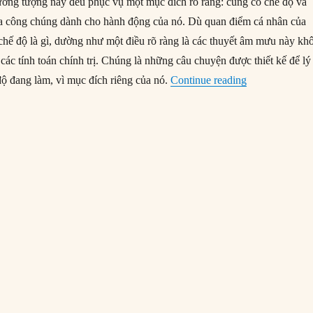
ởng tượng này đều phục vụ một mục đích rõ ràng: củng cố chế độ và
a công chúng dành cho hành động của nó. Dù quan điểm cá nhân của
 chế độ là gì, dường như một điều rõ ràng là các thuyết âm mưu này kh
 các tính toán chính trị. Chúng là những câu chuyện được thiết kế để lý
“Năm thuyết â
độ đang làm, vì mục đích riêng của nó.
Continue reading