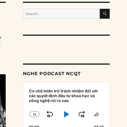
SEARCH
Search
for:
í
NGHE PODCAST NCQT
Audio
Player
Cơ chế miễn trừ trách nhiệm đối với
các quyết định đầu tư khoa học và
công nghệ rủi ro cao
1
X
SKIP
PLAY
JUMP
CHANGE
SHARE
PLAYBACK
THIS
BACKWARD
PAUSE
FORWARD
00:00
55:10