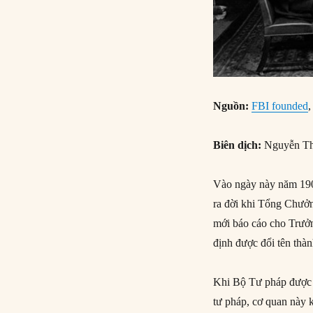
Nguồn:
FBI founded
Biên dịch:
Nguyễn Th
Vào ngày này năm 1908
ra đời khi Tổng Chưởn
mới báo cáo cho Trưở
định được đổi tên thà
Khi Bộ Tư pháp được t
tư pháp, cơ quan này k