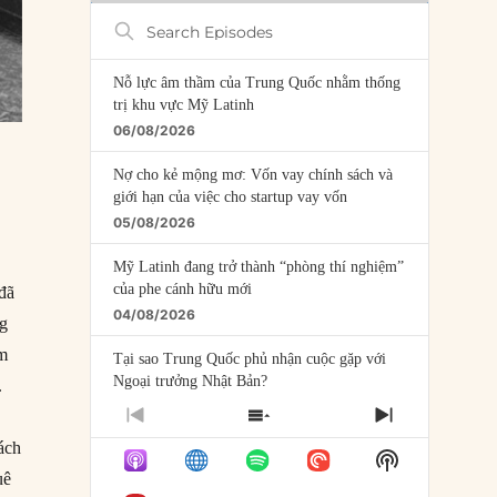
Search
Episodes
Nỗ lực âm thầm của Trung Quốc nhằm thống
trị khu vực Mỹ Latinh
06/08/2026
Nợ cho kẻ mộng mơ: Vốn vay chính sách và
giới hạn của việc cho startup vay vốn
05/08/2026
Mỹ Latinh đang trở thành “phòng thí nghiệm”
của phe cánh hữu mới
 đã
04/08/2026
ng
ám
Tại sao Trung Quốc phủ nhận cuộc gặp với
Ngoại trưởng Nhật Bản?
.
04/08/2026
PREVIOUS
SHOW
NEXT
EPISODE
EPISODES
EPISODE
ách
Điểm mù chiến lược của Trump tại Thái Bình
Show
LIST
Dương
Podcast
uê