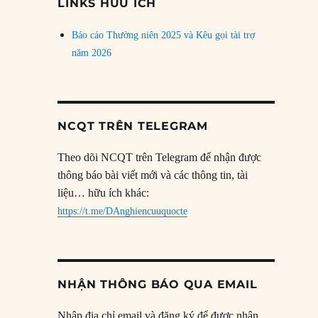
LINKS HỮU ÍCH
Báo cáo Thường niên 2025 và Kêu gọi tài trợ
năm 2026
NCQT TRÊN TELEGRAM
Theo dõi NCQT trên Telegram để nhận được
thông báo bài viết mới và các thông tin, tài
liệu… hữu ích khác:
https://t.me/DAnghiencuuquocte
NHẬN THÔNG BÁO QUA EMAIL
Nhập địa chỉ email và đăng ký để được nhận