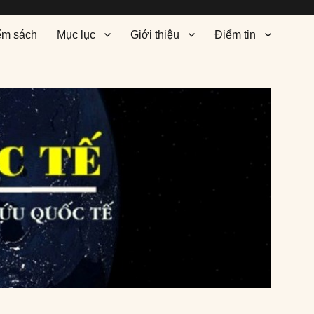
ểm sách
Mục lục
Giới thiệu
Điểm tin