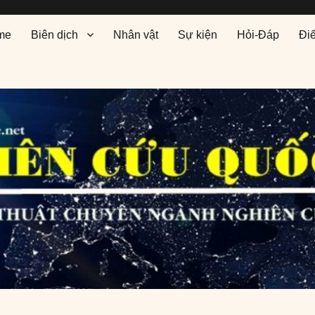
me
Biên dịch
Nhân vật
Sự kiện
Hỏi-Đáp
Đi