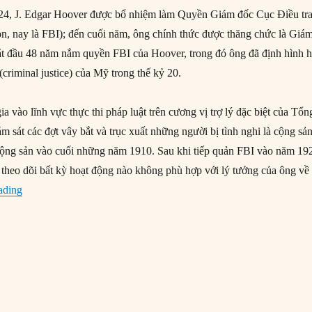
4, J. Edgar Hoover được bổ nhiệm làm Quyền Giám đốc Cục Điều tr
ion, nay là FBI); đến cuối năm, ông chính thức được thăng chức là Giá
ắt đầu 48 năm nắm quyền FBI của Hoover, trong đó ông đã định hình 
(criminal justice) của Mỹ trong thế kỷ 20.
a vào lĩnh vực thực thi pháp luật trên cương vị trợ lý đặc biệt của Tổn
 sát các đợt vây bắt và trục xuất những người bị tình nghi là cộng sả
Cộng sản vào cuối những năm 1910. Sau khi tiếp quản FBI vào năm 19
 theo dõi bất kỳ hoạt động nào không phù hợp với lý tưởng của ông về
“10/05/1924: J. Edgar Hoover trở thành Giám đốc FBI”
ading