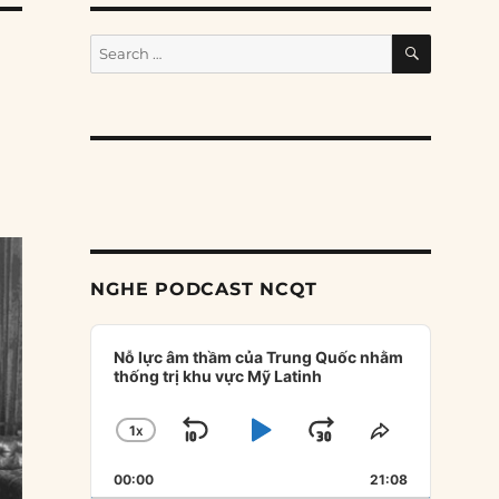
SEARCH
Search
for:
NGHE PODCAST NCQT
Audio
Player
Nỗ lực âm thầm của Trung Quốc nhằm
thống trị khu vực Mỹ Latinh
1
X
SKIP
PLAY
JUMP
CHANGE
SHARE
PLAYBACK
THIS
BACKWARD
PAUSE
FORWARD
00:00
RATE
21:08
EPISODE