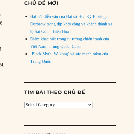
CHỦ ĐỀ MỚI
a
m
Hai bài diễn văn của Đại sứ Hoa Kỳ Elbridge
hệ
Durbrow trong dịp khởi công và khánh thành xa
lộ Sài Gòn – Biên Hòa
Điểm khác biệt trong tư tưởng chiến tranh của
Việt Nam, Trung Quốc, Cuba
g
‘Black Myth: Wukong’ và sức mạnh mềm của
n
Trung Quốc
24,
TÌM BÀI THEO CHỦ ĐỀ
Tìm
bài
theo
chủ
đề