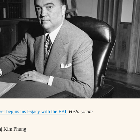
er begins his legacy with the FBI
, History.com
ị Kim Phụng