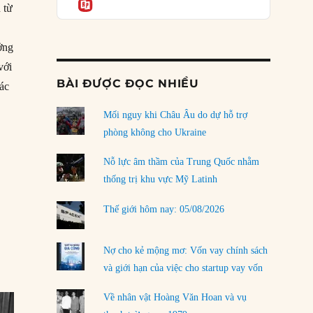
Informatio
03/08/2026
 từ
Đặt cược vào thất bại: Các quỹ đầu tư mạo
hiểm quốc gia và khía cạnh chính trị của vốn
ởng
rủi ro
với
02/08/2026
BÀI ĐƯỢC ĐỌC NHIỀU
các
Làm thế nào để kết thúc Chiến tranh Iran?
Mối nguy khi Châu Âu do dự hỗ trợ
01/08/2026
phòng không cho Ukraine
Chiến lược kế tiếp của Bắc Kinh ở Biển Đông
31/07/2026
Nỗ lực âm thầm của Trung Quốc nhằm
thống trị khu vực Mỹ Latinh
Trật tự thế giới mới: Các nước nhỏ sẽ luôn
phải chịu đựng?
Thế giới hôm nay: 05/08/2026
30/07/2026
Tập tìm cách chôn vùi bê bối chấn động vòng
Nợ cho kẻ mộng mơ: Vốn vay chính sách
tròn thân cận của mình
và giới hạn của việc cho startup vay vốn
29/07/2026
Về nhân vật Hoàng Văn Hoan và vụ
LOAD MORE