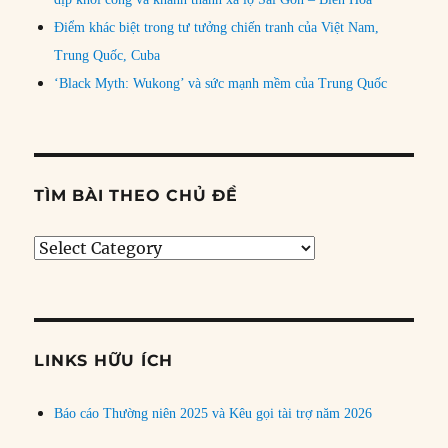
Điểm khác biệt trong tư tưởng chiến tranh của Việt Nam,
Trung Quốc, Cuba
‘Black Myth: Wukong’ và sức mạnh mềm của Trung Quốc
TÌM BÀI THEO CHỦ ĐỀ
Tìm
bài
theo
chủ
đề
LINKS HỮU ÍCH
Báo cáo Thường niên 2025 và Kêu gọi tài trợ năm 2026