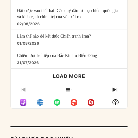
Đặt cược vào thất bại: Các quỹ đầu tư mạo hiểm quốc gia
và khía cạnh chính trị của vốn rủi ro
02/08/2026
Làm thế nào để kết thúc Chiến tranh Iran?
01/08/2026
Chiến lược kế tiếp của Bắc Kinh ở Biển Đông
31/07/2026
LOAD MORE
PREVIOUS
SHOW
NEXT
EPISODE
EPISODES
EPISO
Show
LIST
Podcast
Informat