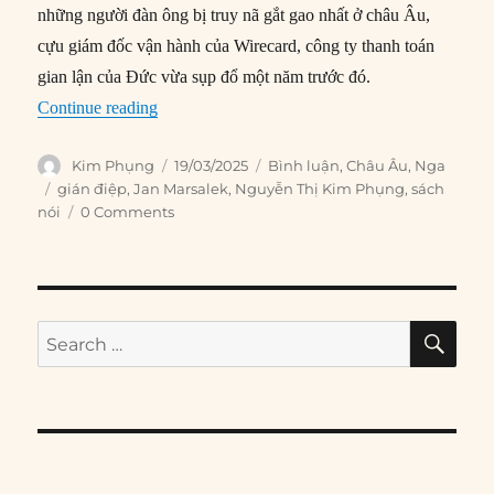
những người đàn ông bị truy nã gắt gao nhất ở châu Âu,
cựu giám đốc vận hành của Wirecard, công ty thanh toán
gian lận của Đức vừa sụp đổ một năm trước đó.
“Vị giám đốc Wirecard đào tẩu, tình báo Nga, v
Continue reading
Author
Posted
Categories
Kim Phụng
19/03/2025
Bình luận
,
Châu Âu
,
Nga
on
Tags
gián điệp
,
Jan Marsalek
,
Nguyễn Thị Kim Phụng
,
sách
nói
0 Comments
SE
Search
for: