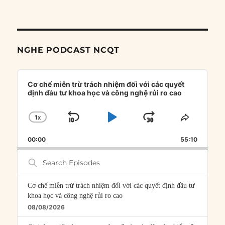
NGHE PODCAST NCQT
Audio
Player
Cơ chế miễn trừ trách nhiệm đối với các quyết
định đầu tư khoa học và công nghệ rủi ro cao
1
X
SKIP
PLAY
JUMP
CHANGE
SHARE
PLAYBACK
THIS
BACKWARD
PAUSE
FORWARD
00:00
RATE
55:10
EPISOD
Search
Episodes
Cơ chế miễn trừ trách nhiệm đối với các quyết định đầu tư
khoa học và công nghệ rủi ro cao
08/08/2026