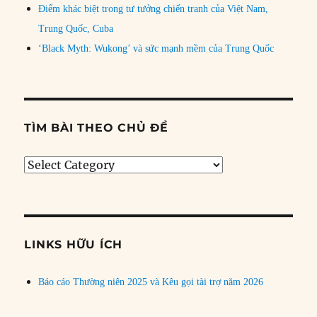
Điểm khác biệt trong tư tưởng chiến tranh của Việt Nam,
Trung Quốc, Cuba
‘Black Myth: Wukong’ và sức mạnh mềm của Trung Quốc
TÌM BÀI THEO CHỦ ĐỀ
Tìm
bài
theo
chủ
đề
LINKS HỮU ÍCH
Báo cáo Thường niên 2025 và Kêu gọi tài trợ năm 2026