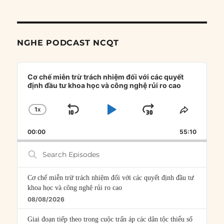
NGHE PODCAST NCQT
Audio
Player
Cơ chế miễn trừ trách nhiệm đối với các quyết
định đầu tư khoa học và công nghệ rủi ro cao
1
X
SKIP
PLAY
JUMP
CHANGE
SHARE
PLAYBACK
THIS
BACKWARD
PAUSE
FORWARD
00:00
RATE
55:10
EPISOD
Search
Episodes
Cơ chế miễn trừ trách nhiệm đối với các quyết định đầu tư
khoa học và công nghệ rủi ro cao
08/08/2026
Giai đoạn tiếp theo trong cuộc trấn áp các dân tộc thiểu số