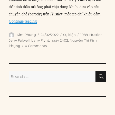
thất tinh thần mà ông phải chịu đựng khi bị đưa vào câu
chuyện chế (parody) trên
Hustler
, một tạp chí khiêu dâm.
“24/02/1988: Tối cao Pháp viện bảo vệ quyền c
Continue reading
Author
Posted
Categories
Tags
Kim Phụng
24/02/2022
Sự kiện
1988
,
Hustler
,
on
Jerry Falwell
,
Larry Flynt
,
ngày 2402
,
Nguyễn Thị Kim
Phụng
0 Comments
SE
Search
for: