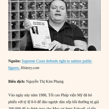
Nguồn:
Supreme Court defends right to satirize public
figures,
History.com
Biên dịch:
Nguyễn Thị Kim Phụng
Vào ngày này năm 1988, Tối cao Pháp viện Mỹ đã bỏ
phiếu với tỷ lệ 8-0 để đảo ngược dàn xếp bồi thường trị giá
200.000 đô la được trao cho Mục sư Jerry Falwell, vì tổn