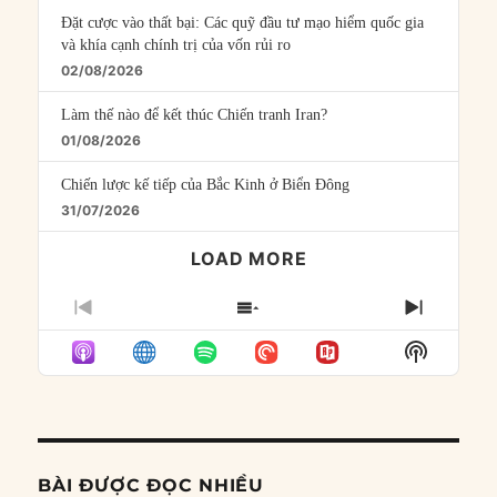
Đặt cược vào thất bại: Các quỹ đầu tư mạo hiểm quốc gia
và khía cạnh chính trị của vốn rủi ro
02/08/2026
Làm thế nào để kết thúc Chiến tranh Iran?
01/08/2026
Chiến lược kế tiếp của Bắc Kinh ở Biển Đông
31/07/2026
LOAD MORE
PREVIOUS
SHOW
NEXT
EPISODE
EPISODES
EPISO
Show
LIST
Podcast
Informat
BÀI ĐƯỢC ĐỌC NHIỀU