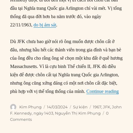
đầu tại Nghĩa trang Quốc gia Arlington chỉ vài mét. Vị tổng
thống đã qua đời hơn ba năm trước đó, vào ngày
22/11/1963,
do bị ám sát
.
Dù JFK chưa bao giờ nói rõ ông muốn được chôn cất ở
đâu, nhưng hầu hết các thành viên trong gia đình và bạn bè
của ông đều cho rằng ông sẽ chọn một khu đất ở quê hương
Massachusetts. Vì là cựu binh Thế chiến II, JFK đủ điều
kiện để được chôn cất tại Nghĩa trang Quốc gia Arlington,
nhưng ông cũng xứng đáng có một nơi chôn cất đặc biệt,
“14/03/
phù hợp với vị thế tổng thống của mình.
Continue reading
Author
Posted
Categories
Tags
Kim Phụng
14/03/2024
Sự kiện
1967
,
JFK
,
John
on
F. Kennedy
,
ngày 1403
,
Nguyễn Thị Kim Phụng
0
Comments