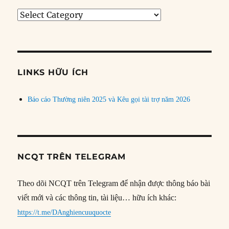
Tìm
bài
theo
chủ
đề
LINKS HỮU ÍCH
Báo cáo Thường niên 2025 và Kêu gọi tài trợ năm 2026
NCQT TRÊN TELEGRAM
Theo dõi NCQT trên Telegram để nhận được thông báo bài
viết mới và các thông tin, tài liệu… hữu ích khác:
https://t.me/DAnghiencuuquocte