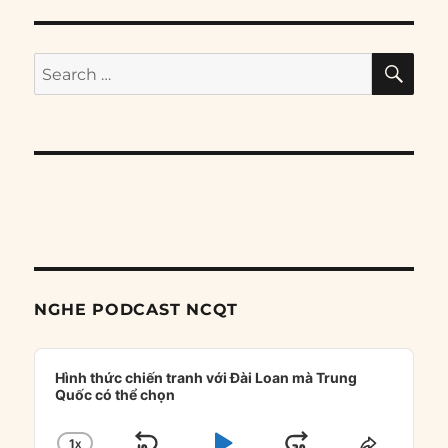
SE
Search
for:
NGHE PODCAST NCQT
Audio
Player
Hình thức chiến tranh với Đài Loan mà Trung
Quốc có thể chọn
1
X