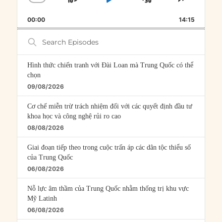
SKIP
PLAY
JUMP
CHANGE
SHARE
PLAYBACK
THIS
BACKWARD
PAUSE
FORWARD
00:00
RATE
14:15
EPISOD
Search
Episodes
Hình thức chiến tranh với Đài Loan mà Trung Quốc có thể
chọn
09/08/2026
Cơ chế miễn trừ trách nhiệm đối với các quyết định đầu tư
khoa học và công nghệ rủi ro cao
08/08/2026
Giai đoạn tiếp theo trong cuộc trấn áp các dân tộc thiểu số
của Trung Quốc
06/08/2026
Nỗ lực âm thầm của Trung Quốc nhằm thống trị khu vực
Mỹ Latinh
06/08/2026