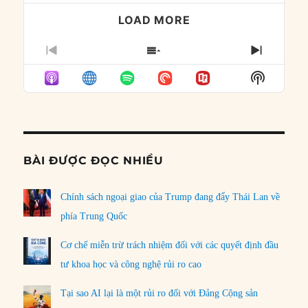
LOAD MORE
PREVIOUS
SHOW
NEXT
EPISODE
EPISODES
EPISO
Show
LIST
Podcast
Informat
BÀI ĐƯỢC ĐỌC NHIỀU
Chính sách ngoại giao của Trump đang đẩy Thái Lan về
phía Trung Quốc
Cơ chế miễn trừ trách nhiệm đối với các quyết định đầu
tư khoa học và công nghệ rủi ro cao
Tại sao AI lại là một rủi ro đối với Đảng Cộng sản