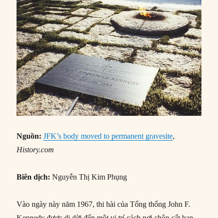
Nguồn
:
JFK’s body moved to permanent gravesite
,
History.com
Biên dịch:
Nguyễn Thị Kim Phụng
Vào ngày này năm 1967, thi hài của Tổng thống John F.
Kennedy được di dời đến một vị trí cách nơi chôn cất ban