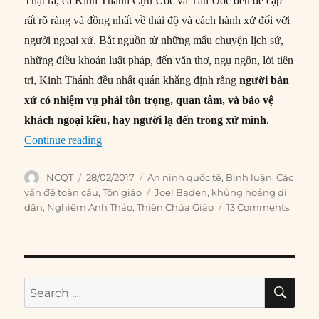
Thật ra, cả Kinh Thánh Cựu Ước và Tân Ước đều đề cập
rất rõ ràng và đồng nhất về thái độ và cách hành xử đối với
người ngoại xứ. Bắt nguồn từ những mẩu chuyện lịch sử,
những điều khoản luật pháp, đến văn thơ, ngụ ngôn, lời tiên
tri, Kinh Thánh đều nhất quán khẳng định rằng
người bản
xứ có nhiệm vụ phải tôn trọng, quan tâm, và bảo vệ
khách ngoại kiều, hay người lạ đến trong xứ mình
.
“Kinh Thánh nói gì về vấn đề di cư và tị nạn?”
Continue reading
Author
Posted
Categories
NCQT
28/02/2017
An ninh quốc tế
,
Bình luận
,
Các
on
Tags
vấn đề toàn cầu
,
Tôn giáo
Joel Baden
,
khủng hoảng di
dân
,
Nghiêm Anh Thảo
,
Thiên Chúa Giáo
13 Comments
SE
Search
for: