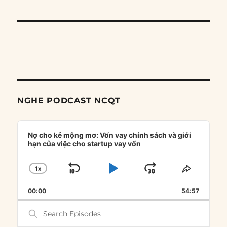
NGHE PODCAST NCQT
Audio
Player
Nợ cho kẻ mộng mơ: Vốn vay chính sách và giới
hạn của việc cho startup vay vốn
1
X
SKIP
PLAY
JUMP
CHANGE
SHARE
PLAYBACK
THIS
BACKWARD
PAUSE
FORWARD
00:00
RATE
54:57
EPISOD
Search
Episodes