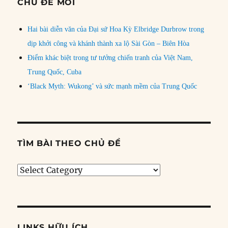
CHỦ ĐỀ MỚI
Hai bài diễn văn của Đại sứ Hoa Kỳ Elbridge Durbrow trong
dịp khởi công và khánh thành xa lộ Sài Gòn – Biên Hòa
Điểm khác biệt trong tư tưởng chiến tranh của Việt Nam,
Trung Quốc, Cuba
‘Black Myth: Wukong’ và sức mạnh mềm của Trung Quốc
TÌM BÀI THEO CHỦ ĐỀ
Tìm
bài
theo
chủ
đề
LINKS HỮU ÍCH