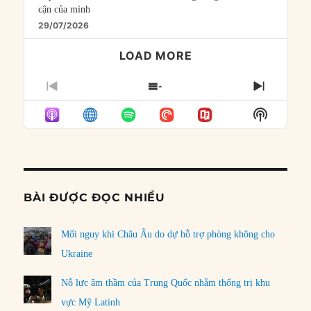
cận của mình
29/07/2026
LOAD MORE
PREVIOUS
SHOW
NEXT
EPISODE
EPISODES
EPISO
Show
LIST
Podcast
Informat
BÀI ĐƯỢC ĐỌC NHIỀU
Mối nguy khi Châu Âu do dự hỗ trợ phòng không cho
Ukraine
Nỗ lực âm thầm của Trung Quốc nhằm thống trị khu
vực Mỹ Latinh