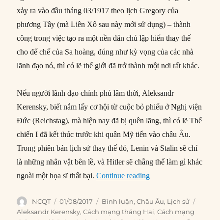
xảy ra vào đầu tháng 03/1917 theo lịch Gregory của
phương Tây (mà Liên Xô sau này mới sử dụng) – thành
công trong việc tạo ra một nền dân chủ lập hiến thay thế
cho đế chế của Sa hoàng, đúng như kỳ vọng của các nhà
lãnh đạo nó, thì có lẽ thế giới đã trở thành một nơi rất khác.
Nếu người lãnh đạo chính phủ lâm thời, Aleksandr
Kerensky, biết nắm lấy cơ hội từ cuộc bỏ phiếu ở Nghị viện
Đức (Reichstag), mà hiện nay đã bị quên lãng, thì có lẽ Thế
chiến I đã kết thúc trước khi quân Mỹ tiến vào châu Âu.
Trong phiên bản lịch sử thay thế đó, Lenin và Stalin sẽ chỉ
là những nhân vật bên lề, và Hitler sẽ chẳng thể làm gì khác
“Cách mạng Tháng Hai
ngoài một họa sĩ thất bại.
Continue reading
Author
Posted
Categories
Tags
NCQT
01/08/2017
Bình luận
,
Châu Âu
,
Lịch sử
on
Aleksandr Kerensky
,
Cách mạng tháng Hai
,
Cách mạng