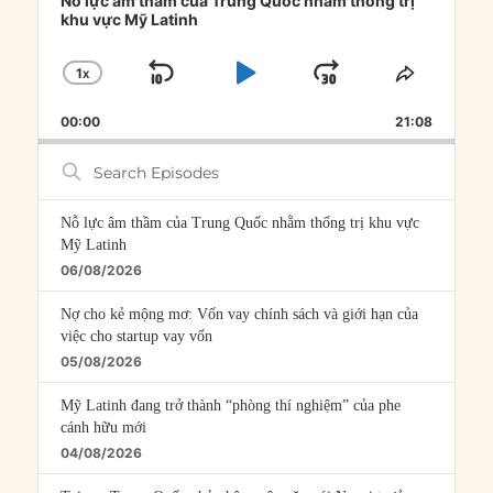
Nỗ lực âm thầm của Trung Quốc nhằm thống trị
khu vực Mỹ Latinh
1
X
SKIP
PLAY
JUMP
CHANGE
SHARE
PLAYBACK
THIS
BACKWARD
PAUSE
FORWARD
00:00
RATE
21:08
EPISOD
Search
Episodes
Nỗ lực âm thầm của Trung Quốc nhằm thống trị khu vực
Mỹ Latinh
06/08/2026
Nợ cho kẻ mộng mơ: Vốn vay chính sách và giới hạn của
việc cho startup vay vốn
05/08/2026
Mỹ Latinh đang trở thành “phòng thí nghiệm” của phe
cánh hữu mới
04/08/2026