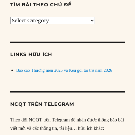
TÌM BÀI THEO CHỦ ĐỀ
Tìm
bài
theo
chủ
đề
LINKS HỮU ÍCH
Báo cáo Thường niên 2025 và Kêu gọi tài trợ năm 2026
NCQT TRÊN TELEGRAM
Theo dõi NCQT trên Telegram để nhận được thông báo bài
viết mới và các thông tin, tài liệu… hữu ích khác: