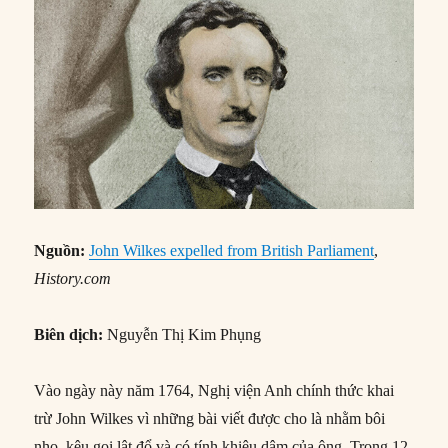
Nguồn:
John Wilkes expelled from British Parliament
,
History.com
Biên dịch:
Nguyễn Thị Kim Phụng
Vào ngày này năm 1764, Nghị viện Anh chính thức khai
trừ John Wilkes vì những bài viết được cho là nhằm bôi
nhọ, kêu gọi lật đổ và có tính khiêu dâm của ông. Trong 12