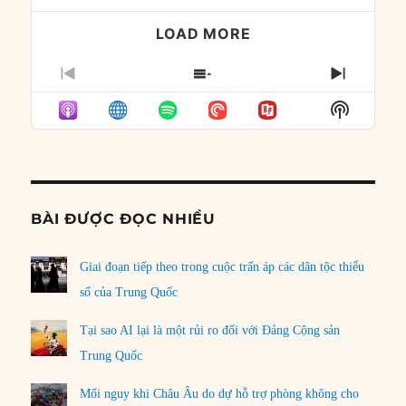
LOAD MORE
PREVIOUS
SHOW
NEXT
EPISODE
EPISODES
EPISO
Show
LIST
Podcast
Informat
BÀI ĐƯỢC ĐỌC NHIỀU
Giai đoạn tiếp theo trong cuộc trấn áp các dân tộc thiểu
số của Trung Quốc
Tại sao AI lại là một rủi ro đối với Đảng Cộng sản
Trung Quốc
Mối nguy khi Châu Âu do dự hỗ trợ phòng không cho