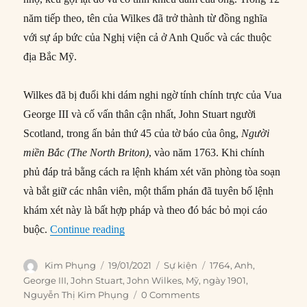
năm tiếp theo, tên của Wilkes đã trở thành từ đồng nghĩa
với sự áp bức của Nghị viện cả ở Anh Quốc và các thuộc
địa Bắc Mỹ.
Wilkes đã bị đuổi khi dám nghi ngờ tính chính trực của Vua
George III và cố vấn thân cận nhất, John Stuart người
Scotland, trong ấn bản thứ 45 của tờ báo của ông,
Người
miền Bắc (The North Briton)
, vào năm 1763. Khi chính
phủ đáp trả bằng cách ra lệnh khám xét văn phòng tòa soạn
và bắt giữ các nhân viên, một thẩm phán đã tuyên bố lệnh
khám xét này là bất hợp pháp và theo đó bác bỏ mọi cáo
“19/01/1764: John Wilkes bị khai trừ khỏ
buộc.
Continue reading
Author
Posted
Categories
Tags
Kim Phụng
19/01/2021
Sự kiện
1764
,
Anh
,
on
George III
,
John Stuart
,
John Wilkes
,
Mỹ
,
ngày 1901
,
Nguyễn Thị Kim Phụng
0 Comments