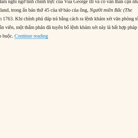
dám nghi ngờ tính chính trực của Vua George III và cố vấn thân cận nh
land, trong ấn bản thứ 45 của tờ báo của ông,
Người miền Bắc (The
m 1763. Khi chính phủ đáp trả bằng cách ra lệnh khám xét văn phòng t
hân viên, một thẩm phán đã tuyên bố lệnh khám xét này là bất hợp pháp
“19/01/1764: John Wilkes bị khai trừ khỏi Ng
o buộc.
Continue reading