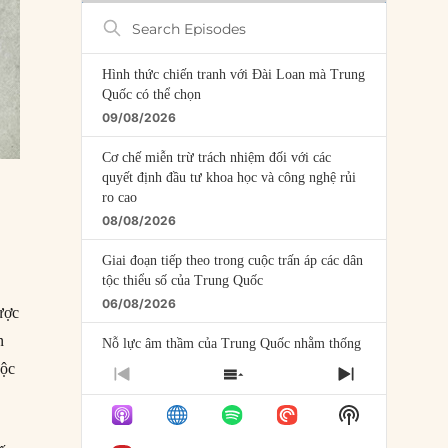
Search
Episodes
Hình thức chiến tranh với Đài Loan mà Trung
Quốc có thể chọn
09/08/2026
Cơ chế miễn trừ trách nhiệm đối với các
quyết định đầu tư khoa học và công nghệ rủi
ro cao
08/08/2026
Giai đoạn tiếp theo trong cuộc trấn áp các dân
tộc thiểu số của Trung Quốc
06/08/2026
ược
n
Nỗ lực âm thầm của Trung Quốc nhằm thống
trị khu vực Mỹ Latinh
uộc
PREVIOUS
SHOW
NEXT
06/08/2026
EPISODE
EPISODES
EPISODE
Show
LIST
Nợ cho kẻ mộng mơ: Vốn vay chính sách và
Podcast
giới hạn của việc cho startup vay vốn