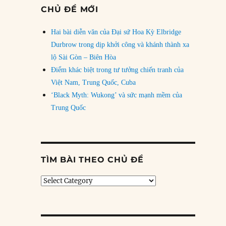
CHỦ ĐỀ MỚI
Hai bài diễn văn của Đại sứ Hoa Kỳ Elbridge
Durbrow trong dịp khởi công và khánh thành xa
lộ Sài Gòn – Biên Hòa
Điểm khác biệt trong tư tưởng chiến tranh của
Việt Nam, Trung Quốc, Cuba
‘Black Myth: Wukong’ và sức mạnh mềm của
Trung Quốc
TÌM BÀI THEO CHỦ ĐỀ
Tìm
bài
theo
chủ
đề