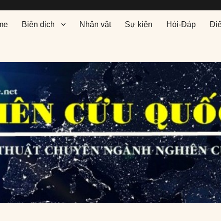
me
Biên dịch
Nhân vật
Sự kiện
Hỏi-Đáp
Đi