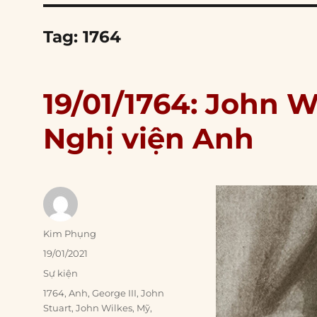
Tag:
1764
19/01/1764: John Wi
Nghị viện Anh
Author
Kim Phụng
Posted
19/01/2021
on
Categories
Sự kiện
Tags
1764
,
Anh
,
George III
,
John
Stuart
,
John Wilkes
,
Mỹ
,