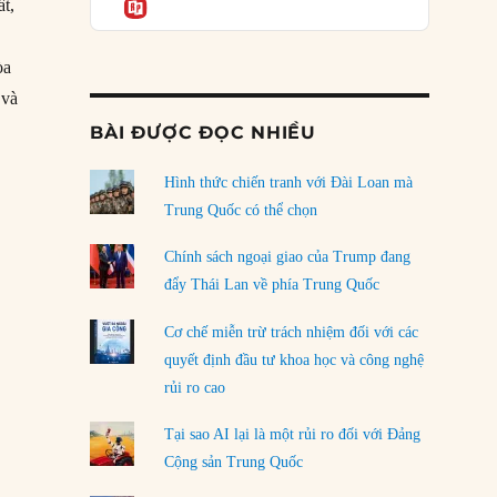
Informatio
ất,
05/08/2026
òa
Mỹ Latinh đang trở thành “phòng thí nghiệm”
của phe cánh hữu mới
 và
04/08/2026
hị viện Anh”
BÀI ĐƯỢC ĐỌC NHIỀU
Tại sao Trung Quốc phủ nhận cuộc gặp với
Ngoại trưởng Nhật Bản?
Hình thức chiến tranh với Đài Loan mà
04/08/2026
Trung Quốc có thể chọn
Điểm mù chiến lược của Trump tại Thái Bình
Chính sách ngoại giao của Trump đang
Dương
đẩy Thái Lan về phía Trung Quốc
03/08/2026
Cơ chế miễn trừ trách nhiệm đối với các
Đặt cược vào thất bại: Các quỹ đầu tư mạo
quyết định đầu tư khoa học và công nghệ
hiểm quốc gia và khía cạnh chính trị của vốn
rủi ro cao
rủi ro
02/08/2026
Tại sao AI lại là một rủi ro đối với Đảng
Làm thế nào để kết thúc Chiến tranh Iran?
Cộng sản Trung Quốc
01/08/2026