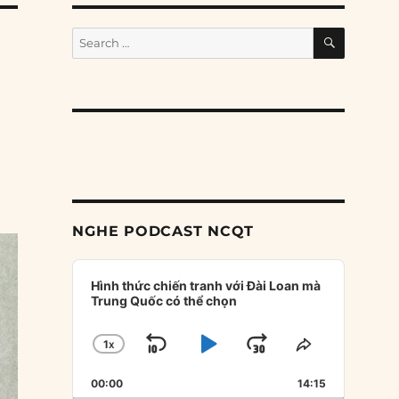
SEARCH
Search
for:
NGHE PODCAST NCQT
Audio
Player
Hình thức chiến tranh với Đài Loan mà
Trung Quốc có thể chọn
1
X
SKIP
PLAY
JUMP
CHANGE
SHARE
PLAYBACK
THIS
BACKWARD
PAUSE
FORWARD
00:00
RATE
14:15
EPISODE