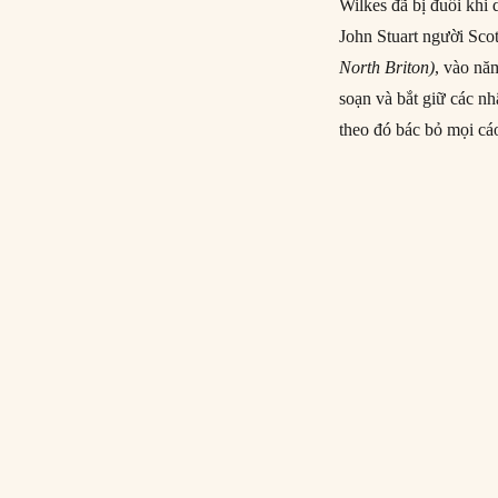
Wilkes đã bị đuổi khi 
John Stuart người Scot
North Briton)
, vào nă
soạn và bắt giữ các n
theo đó bác bỏ mọi cá