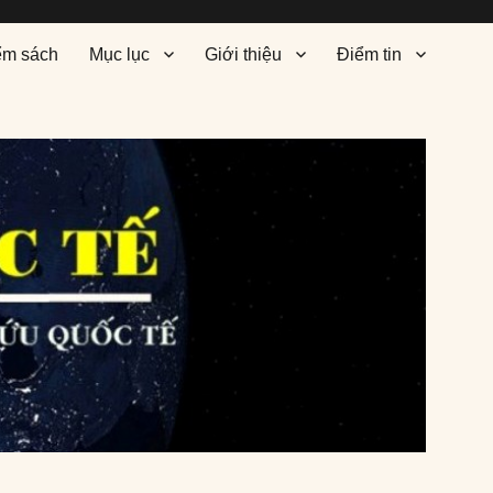
ểm sách
Mục lục
Giới thiệu
Điểm tin