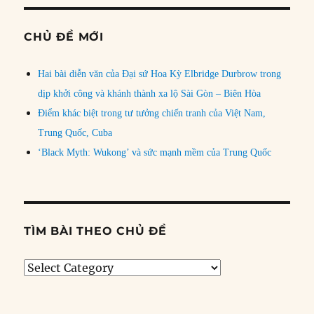
CHỦ ĐỀ MỚI
Hai bài diễn văn của Đại sứ Hoa Kỳ Elbridge Durbrow trong
dịp khởi công và khánh thành xa lộ Sài Gòn – Biên Hòa
Điểm khác biệt trong tư tưởng chiến tranh của Việt Nam,
Trung Quốc, Cuba
‘Black Myth: Wukong’ và sức mạnh mềm của Trung Quốc
TÌM BÀI THEO CHỦ ĐỀ
Tìm
bài
theo