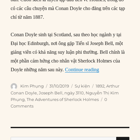
có các câu chuyện mà Conan Doyle cho đăng trên các tạp
chí từ năm 1887.
Conan Doyle sinh tại Scotland, sau theo học ngành y tại
Đại học Edinburgh, nơi ông gặp Tiến sĩ Joseph Bell, một
giảng viên có khả năng suy luận phi thường. Bell chính là
một phần cảm hứng cho nhân vật Sherlock Holmes của
“31/10/1892: Xuất b
Doyle những năm sau này.
Continue reading
Author
Posted
Categories
Tags
Kim Phụng
31/10/2019
Sự kiện
1892
,
Arthur
on
Conan Doyle
,
Joseph Bell
,
ngày 3110
,
Nguyễn Thị Kim
Phụng
,
The Adventures of Sherlock Holmes
0
Comments
SE