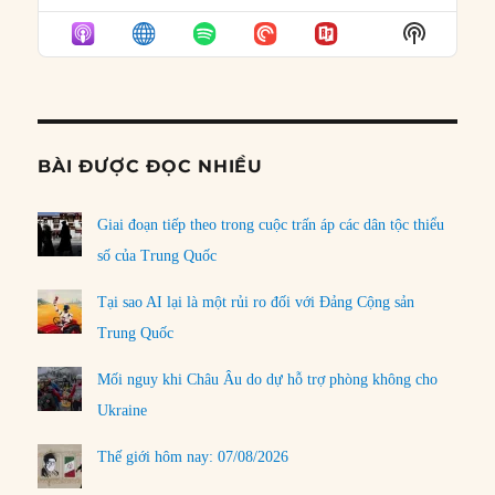
EPISODE
EPISODES
EPISO
Show
LIST
Podcast
Informat
BÀI ĐƯỢC ĐỌC NHIỀU
Giai đoạn tiếp theo trong cuộc trấn áp các dân tộc thiểu
số của Trung Quốc
Tại sao AI lại là một rủi ro đối với Đảng Cộng sản
Trung Quốc
Mối nguy khi Châu Âu do dự hỗ trợ phòng không cho
Ukraine
Thế giới hôm nay: 07/08/2026