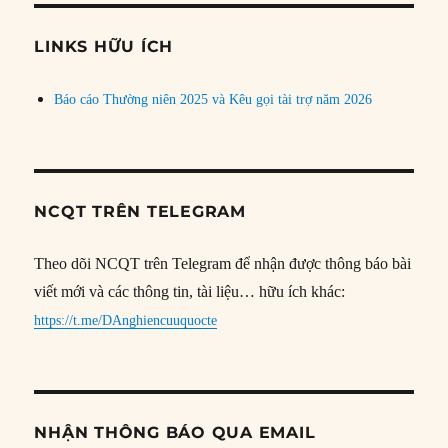
chủ
đề
LINKS HỮU ÍCH
Báo cáo Thường niên 2025 và Kêu gọi tài trợ năm 2026
NCQT TRÊN TELEGRAM
Theo dõi NCQT trên Telegram để nhận được thông báo bài
viết mới và các thông tin, tài liệu… hữu ích khác:
https://t.me/DAnghiencuuquocte
NHẬN THÔNG BÁO QUA EMAIL