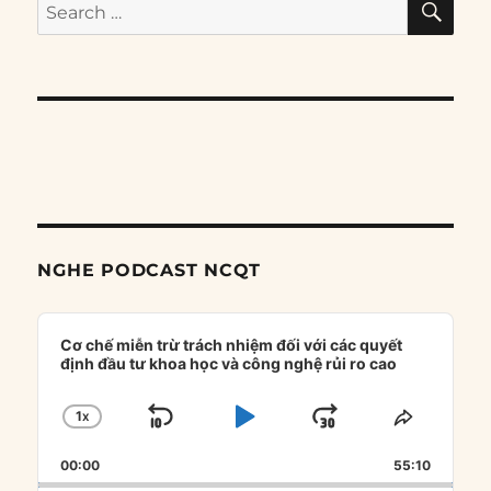
Search
for:
NGHE PODCAST NCQT
Audio
Player
Cơ chế miễn trừ trách nhiệm đối với các quyết
định đầu tư khoa học và công nghệ rủi ro cao
1
X
SKIP
PLAY
JUMP
CHANGE
SHARE
PLAYBACK
THIS
BACKWARD
PAUSE
FORWARD
00:00
RATE
55:10
EPISOD