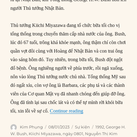
người Thủ tướng Nhật Bản.
Thủ tướng Kiichi Miyazawa đang tổ chức bữa tối cho vị
tổng thống trong chuyến thăm cấp nhà nước của ông. Bush,
lúc đó 67 tuổi, trông khá khỏe mạnh, ông thậm chí còn chơi
quần vợt đôi cùng với Hoàng đế Nhật Bản và con trai ông
vào sáng hôm đó. Tuy nhiên, trong bữa tối, Bush đột ngột
đổ bệnh. Ông nghiêng người về phía trước, rồi ngã xuống,
nôn vào lòng Thủ tướng nước chủ nhà. Tổng thống Mỹ sau
đó ngất xỉu, còn vợ ông là Barbara, các phụ tá và các thành
viên của Cơ quan Mật vụ đã nhanh chóng đến giúp đỡ ông.
Ông đã tỉnh lại sau chốc lát và có thể tự mình rời khỏi bữa
“08/01/1992: George H.W. 
tối, xin lỗi về sự cố.
Continue reading
Author
Posted
Categories
Tags
Kim Phụng
08/01/2023
Sự kiện
1992
,
George H.
on
W. Bush
,
Kiichi Miyazawa
,
ngày 0801
,
Nguyễn Thị Kim