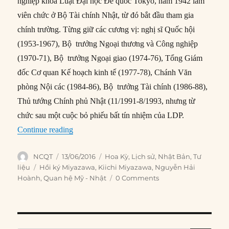
nghiệp khoa Luật Đại học Đế quốc Tokyo, năm 1942 làm
viên chức ở Bộ Tài chính Nhật, từ đó bắt đầu tham gia
chính trường. Từng giữ các cương vị: nghị sĩ Quốc hội
(1953-1967), Bộ trưởng Ngoại thương và Công nghiệp
(1970-71), Bộ trưởng Ngoại giao (1974-76), Tổng Giám
đốc Cơ quan Kế hoạch kinh tế (1977-78), Chánh Văn
phòng Nội các (1984-86), Bộ trưởng Tài chính (1986-88),
Thủ tướng Chính phủ Nhật (11/1991-8/1993, nhưng từ
chức sau một cuộc bỏ phiếu bất tín nhiệm của LDP.
“Hồi ký Miyazawa: Mỹ thay đổi chính sách đối
Continue reading
Author
Posted
Categories
NCQT
13/06/2016
Hoa Kỳ
,
Lịch sử
,
Nhật Bản
,
Tư
on
Tags
liệu
Hồi ký Miyazawa
,
Kiichi Miyazawa
,
Nguyễn Hải
Hoành
,
Quan hệ Mỹ - Nhật
0 Comments