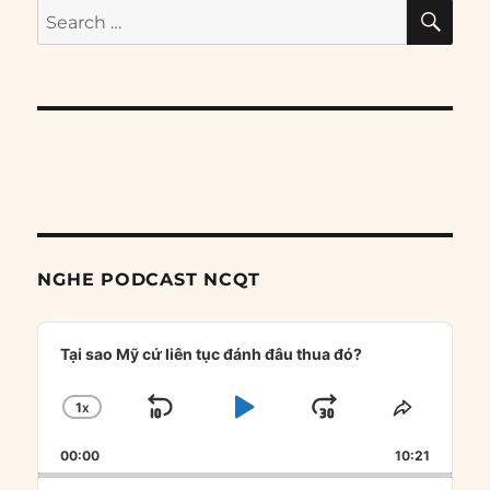
SE
Search
for:
NGHE PODCAST NCQT
Audio
Player
Tại sao Mỹ cứ liên tục đánh đâu thua đó?
1
X
SKIP
PLAY
JUMP
CHANGE
SHARE
PLAYBACK
THIS
BACKWARD
PAUSE
FORWARD
00:00
RATE
10:21
EPISOD