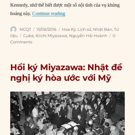
Kennedy, nhờ thế biết được một số nội tình của vụ khủng
“Hồi ký Miyazawa: Nội tình Khủng 
hoảng này.
Continue reading
Author
Posted
Categories
NCQT
15/06/2016
Hoa Kỳ
,
Lịch sử
,
Nhật Bản
,
Tư
on
Tags
liệu
Cuba
,
Kiichi Miyazawa
,
Nguyễn Hải Hoành
0
Comments
Hồi ký Miyazawa: Nhật đề
nghị ký hòa ước với Mỹ