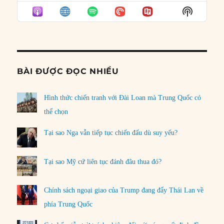
EPISODE
EPISODES
EPISO
Show
LIST
Podcast
Informat
BÀI ĐƯỢC ĐỌC NHIỀU
Hình thức chiến tranh với Đài Loan mà Trung Quốc có
thể chọn
Tại sao Nga vẫn tiếp tục chiến đấu dù suy yếu?
Tại sao Mỹ cứ liên tục đánh đâu thua đó?
Chính sách ngoại giao của Trump đang đẩy Thái Lan về
phía Trung Quốc