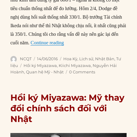
tiêu chuẩn thống nhất để đo lường. Hôm 2/4, Dodge đề
nghị dùng hối suất thống nhất 330/1. Bộ trưởng Tài chính
Ikeda nói như thế thì Nhật không chịu nổi, ít nhất cũng phải
là 350/1. Chúng tôi cho rằng vấn đề này nên gác lại đến
“Hồi ký Miyazawa: Nhật đề nghị ký 
cuối năm.
Continue reading
Author
Posted
Categories
NCQT
14/06/2016
Hoa Kỳ
,
Lịch sử
,
Nhật Bản
,
Tư
on
Tags
liệu
Hồi ký Miyazawa
,
Kiichi Miyazawa
,
Nguyễn Hải
Hoành
,
Quan hệ Mỹ - Nhật
0 Comments
Hồi ký Miyazawa: Mỹ thay
đổi chính sách đối với
Nhật