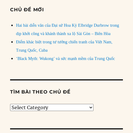
CHỦ ĐỀ MỚI
Hai bài diễn văn của Đại sứ Hoa Kỳ Elbridge Durbrow trong
dịp khởi công và khánh thành xa lộ Sài Gòn – Biên Hòa
Điểm khác biệt trong tư tưởng chiến tranh của Việt Nam,
Trung Quốc, Cuba
‘Black Myth: Wukong’ và sức mạnh mềm của Trung Quốc
TÌM BÀI THEO CHỦ ĐỀ
Tìm
bài
theo
chủ