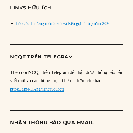
đề
LINKS HỮU ÍCH
Báo cáo Thường niên 2025 và Kêu gọi tài trợ năm 2026
NCQT TRÊN TELEGRAM
Theo dõi NCQT trên Telegram để nhận được thông báo bài
viết mới và các thông tin, tài liệu… hữu ích khác:
https://t.me/DAnghiencuuquocte
NHẬN THÔNG BÁO QUA EMAIL