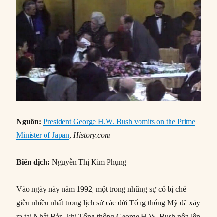
Nguồn:
President George H.W. Bush vomits on the Prime
Minister of Japan
,
History.com
Biên dịch:
Nguyễn Thị Kim Phụng
Vào ngày này năm 1992, một trong những sự cố bị chế
giễu nhiều nhất trong lịch sử các đời Tổng thống Mỹ đã xảy
ra tại Nhật Bản, khi Tổng thống George H.W. Bush nôn lên