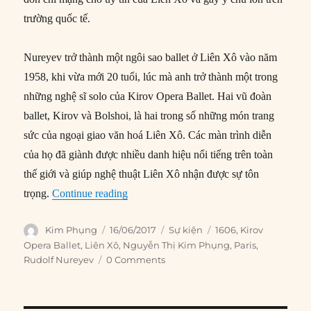
trường quốc tế.
Nureyev trở thành một ngôi sao ballet ở Liên Xô vào năm
1958, khi vừa mới 20 tuổi, lúc mà anh trở thành một trong
những nghệ sĩ solo của Kirov Opera Ballet. Hai vũ đoàn
ballet, Kirov và Bolshoi, là hai trong số những món trang
sức của ngoại giao văn hoá Liên Xô. Các màn trình diễn
của họ đã giành được nhiều danh hiệu nổi tiếng trên toàn
thế giới và giúp nghệ thuật Liên Xô nhận được sự tôn
“16/06/1961: Ngôi sao ba lê Nureyev đào
trọng.
Continue reading
Author
Posted
Categories
Tags
Kim Phụng
16/06/2017
Sự kiện
1606
,
Kirov
on
Opera Ballet
,
Liên Xô
,
Nguyễn Thị Kim Phụng
,
Paris
,
Rudolf Nureyev
0 Comments