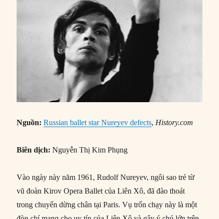
Nguồn:
Russian ballet star Nureyev defects
,
History.com
Biên dịch:
Nguyễn Thị Kim Phụng
Vào ngày này năm 1961, Rudolf Nureyev, ngôi sao trẻ từ
vũ đoàn Kirov Opera Ballet của Liên Xô, đã đào thoát
trong chuyến dừng chân tại Paris. Vụ trốn chạy này là một
đòn chí mạng cho uy tín của Liên Xô và gây ý chú lớn trên