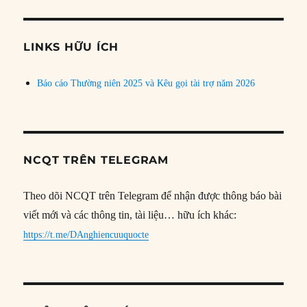
theo
chủ
đề
LINKS HỮU ÍCH
Báo cáo Thường niên 2025 và Kêu gọi tài trợ năm 2026
NCQT TRÊN TELEGRAM
Theo dõi NCQT trên Telegram để nhận được thông báo bài
viết mới và các thông tin, tài liệu… hữu ích khác:
https://t.me/DAnghiencuuquocte