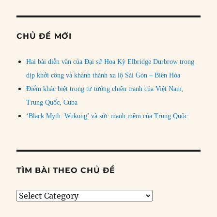
CHỦ ĐỀ MỚI
Hai bài diễn văn của Đại sứ Hoa Kỳ Elbridge Durbrow trong
dịp khởi công và khánh thành xa lộ Sài Gòn – Biên Hòa
Điểm khác biệt trong tư tưởng chiến tranh của Việt Nam,
Trung Quốc, Cuba
‘Black Myth: Wukong’ và sức mạnh mềm của Trung Quốc
TÌM BÀI THEO CHỦ ĐỀ
Tìm
bài