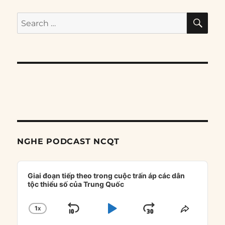
SE
Search
for:
NGHE PODCAST NCQT
Audio
Player
Giai đoạn tiếp theo trong cuộc trấn áp các dân
tộc thiểu số của Trung Quốc
1
X
SKIP
PLAY
JUMP
CHANGE
SHARE
PLAYBACK
THIS