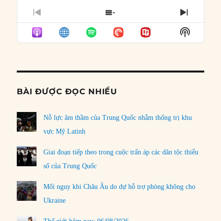
PREVIOUS
SHOW
NEXT
EPISODE
EPISODES
EPISO
Show
LIST
Podcast
Informat
BÀI ĐƯỢC ĐỌC NHIỀU
Nỗ lực âm thầm của Trung Quốc nhằm thống trị khu
vực Mỹ Latinh
Giai đoạn tiếp theo trong cuộc trấn áp các dân tộc thiểu
số của Trung Quốc
Mối nguy khi Châu Âu do dự hỗ trợ phòng không cho
Ukraine