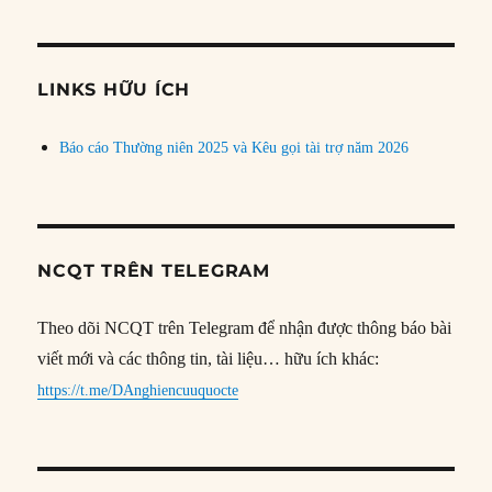
theo
chủ
đề
LINKS HỮU ÍCH
Báo cáo Thường niên 2025 và Kêu gọi tài trợ năm 2026
NCQT TRÊN TELEGRAM
Theo dõi NCQT trên Telegram để nhận được thông báo bài
viết mới và các thông tin, tài liệu… hữu ích khác:
https://t.me/DAnghiencuuquocte