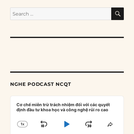
SE
Search
for:
NGHE PODCAST NCQT
Audio
Player
Cơ chế miễn trừ trách nhiệm đối với các quyết
định đầu tư khoa học và công nghệ rủi ro cao
1
X
SKIP
PLAY
JUMP
CHANGE
SHARE
PLAYBACK
THIS