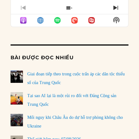
PREVIOUS
SHOW
NEXT
EPISODE
EPISODES
EPISO
Show
LIST
Podcast
Informat
BÀI ĐƯỢC ĐỌC NHIỀU
Giai đoạn tiếp theo trong cuộc trấn áp các dân tộc thiểu
số của Trung Quốc
Tại sao AI lại là một rủi ro đối với Đảng Cộng sản
Trung Quốc
Mối nguy khi Châu Âu do dự hỗ trợ phòng không cho
Ukraine