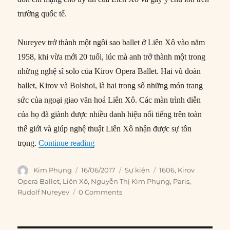
trường quốc tế.
Nureyev trở thành một ngôi sao ballet ở Liên Xô vào năm
1958, khi vừa mới 20 tuổi, lúc mà anh trở thành một trong
những nghệ sĩ solo của Kirov Opera Ballet. Hai vũ đoàn
ballet, Kirov và Bolshoi, là hai trong số những món trang
sức của ngoại giao văn hoá Liên Xô. Các màn trình diễn
của họ đã giành được nhiều danh hiệu nổi tiếng trên toàn
thế giới và giúp nghệ thuật Liên Xô nhận được sự tôn
“16/06/1961: Ngôi sao ba lê Nureyev đào
trọng.
Continue reading
Author
Posted
Categories
Tags
Kim Phụng
16/06/2017
Sự kiện
1606
,
Kirov
on
Opera Ballet
,
Liên Xô
,
Nguyễn Thị Kim Phụng
,
Paris
,
Rudolf Nureyev
0 Comments