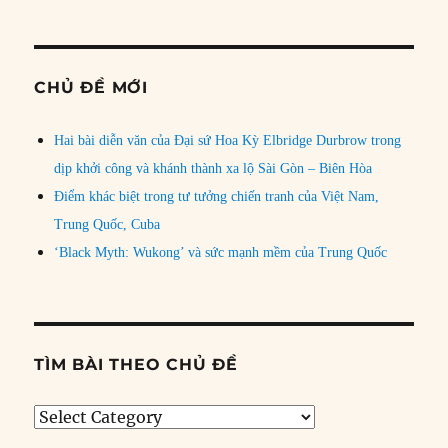
CHỦ ĐỀ MỚI
Hai bài diễn văn của Đại sứ Hoa Kỳ Elbridge Durbrow trong
dịp khởi công và khánh thành xa lộ Sài Gòn – Biên Hòa
Điểm khác biệt trong tư tưởng chiến tranh của Việt Nam,
Trung Quốc, Cuba
‘Black Myth: Wukong’ và sức mạnh mềm của Trung Quốc
TÌM BÀI THEO CHỦ ĐỀ
Tìm
bài