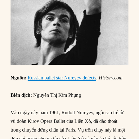
Nguồn:
Russian ballet star Nureyev defects
,
History.com
Biên dịch:
Nguyễn Thị Kim Phụng
Vào ngày này năm 1961, Rudolf Nureyev, ngôi sao trẻ từ
vũ đoàn Kirov Opera Ballet của Liên Xô, đã đào thoát
trong chuyến dừng chân tại Paris. Vụ trốn chạy này là một
đòn chí mạng cho uy tín của Liên Xô và gây ý chú lớn trên