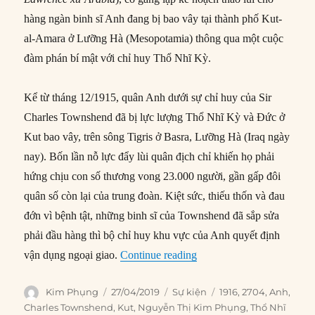
hàng ngàn binh sĩ Anh đang bị bao vây tại thành phố Kut-
al-Amara ở Lưỡng Hà (Mesopotamia) thông qua một cuộc
đàm phán bí mật với chỉ huy Thổ Nhĩ Kỳ.
Kể từ tháng 12/1915, quân Anh dưới sự chỉ huy của Sir
Charles Townshend đã bị lực lượng Thổ Nhĩ Kỳ và Đức ở
Kut bao vây, trên sông Tigris ở Basra, Lưỡng Hà (Iraq ngày
nay). Bốn lần nỗ lực đẩy lùi quân địch chỉ khiến họ phải
hứng chịu con số thương vong 23.000 người, gần gấp đôi
quân số còn lại của trung đoàn. Kiệt sức, thiếu thốn và đau
đớn vì bệnh tật, những binh sĩ của Townshend đã sắp sửa
phải đầu hàng thì bộ chỉ huy khu vực của Anh quyết định
“27/04/1916: ‘Lawrence x
vận dụng ngoại giao.
Continue reading
Author
Posted
Categories
Tags
Kim Phụng
27/04/2019
Sự kiện
1916
,
2704
,
Anh
,
on
Charles Townshend
,
Kut
,
Nguyễn Thị Kim Phụng
,
Thổ Nhĩ