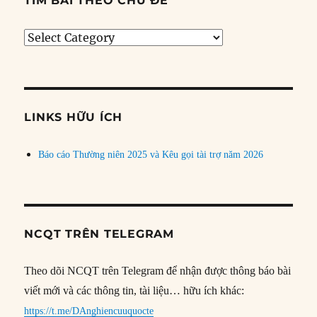
TÌM BÀI THEO CHỦ ĐỀ
Tìm
bài
theo
chủ
đề
LINKS HỮU ÍCH
Báo cáo Thường niên 2025 và Kêu gọi tài trợ năm 2026
NCQT TRÊN TELEGRAM
Theo dõi NCQT trên Telegram để nhận được thông báo bài
viết mới và các thông tin, tài liệu… hữu ích khác:
https://t.me/DAnghiencuuquocte