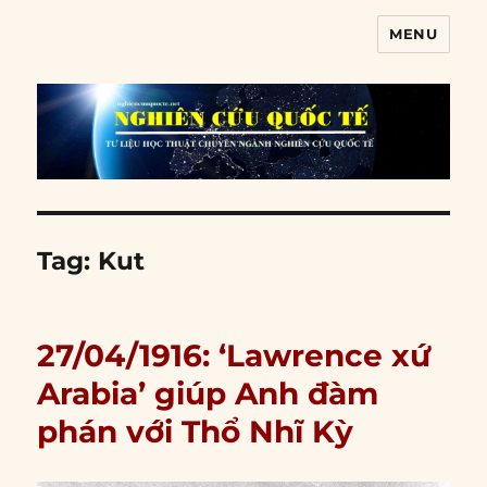
MENU
Nghiên cứu quốc tế
Tag:
Kut
27/04/1916: ‘Lawrence xứ
Arabia’ giúp Anh đàm
phán với Thổ Nhĩ Kỳ