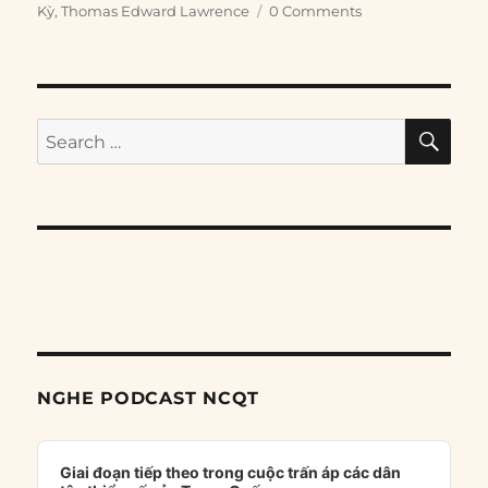
Kỳ
,
Thomas Edward Lawrence
0 Comments
SE
Search
for:
NGHE PODCAST NCQT
Audio
Player
Giai đoạn tiếp theo trong cuộc trấn áp các dân