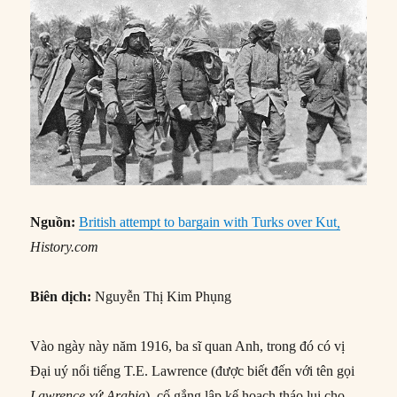
Nguồn:
British attempt to bargain with Turks over Kut
,
History.com
Biên dịch:
Nguyễn Thị Kim Phụng
Vào ngày này năm 1916, ba sĩ quan Anh, trong đó có vị
Đại uý nổi tiếng T.E. Lawrence (được biết đến với tên gọi
Lawrence xứ Arabia
), cố gắng lập kế hoạch tháo lui cho