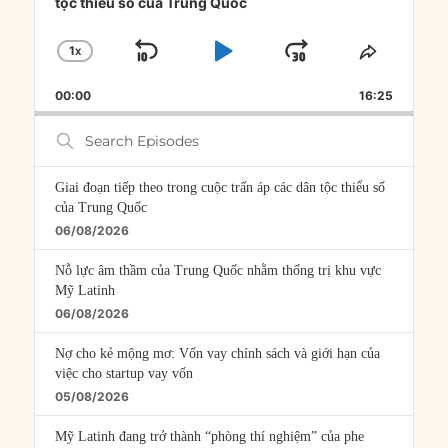
tộc thiểu số của Trung Quốc
1
X
SKIP
PLAY
JUMP
CHANGE
SHARE
PLAYBACK
THIS
BACKWARD
PAUSE
FORWARD
00:00
RATE
16:25
EPISOD
Search
Episodes
Giai đoạn tiếp theo trong cuộc trấn áp các dân tộc thiểu số
của Trung Quốc
06/08/2026
Nỗ lực âm thầm của Trung Quốc nhằm thống trị khu vực
Mỹ Latinh
06/08/2026
Nợ cho kẻ mộng mơ: Vốn vay chính sách và giới hạn của
việc cho startup vay vốn
05/08/2026
Mỹ Latinh đang trở thành “phòng thí nghiệm” của phe