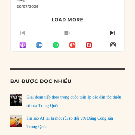
30/07/2026
LOAD MORE
PREVIOUS
SHOW
NEXT
EPISODE
EPISODES
EPISO
Show
LIST
Podcast
Informat
BÀI ĐƯỢC ĐỌC NHIỀU
Giai đoạn tiếp theo trong cuộc trấn áp các dân tộc thiểu
số của Trung Quốc
Tại sao AI lại là một rủi ro đối với Đảng Cộng sản
Trung Quốc