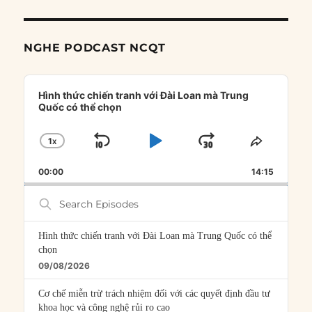
NGHE PODCAST NCQT
Audio
Player
Hình thức chiến tranh với Đài Loan mà Trung
Quốc có thể chọn
1
X
SKIP
PLAY
JUMP
CHANGE
SHARE
PLAYBACK
THIS
BACKWARD
PAUSE
FORWARD
00:00
RATE
14:15
EPISOD
Search
Episodes
Hình thức chiến tranh với Đài Loan mà Trung Quốc có thể
chọn
09/08/2026
Cơ chế miễn trừ trách nhiệm đối với các quyết định đầu tư
khoa học và công nghệ rủi ro cao