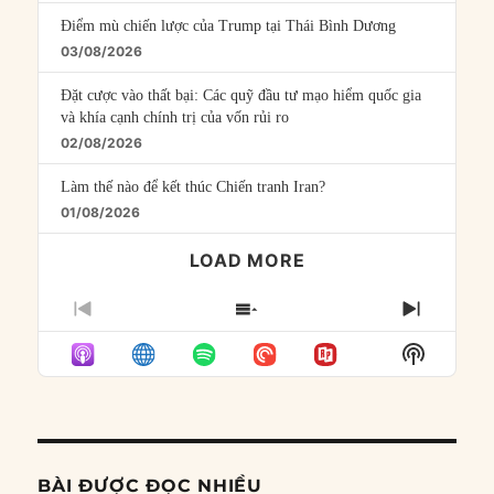
Điểm mù chiến lược của Trump tại Thái Bình Dương
03/08/2026
Đặt cược vào thất bại: Các quỹ đầu tư mạo hiểm quốc gia
và khía cạnh chính trị của vốn rủi ro
02/08/2026
Làm thế nào để kết thúc Chiến tranh Iran?
01/08/2026
LOAD MORE
PREVIOUS
SHOW
NEXT
EPISODE
EPISODES
EPISO
Show
LIST
Podcast
Informat
BÀI ĐƯỢC ĐỌC NHIỀU