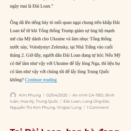
ngày mai là Đài Loan.”
Ông đã lên tiếng bày tỏ mối quan ngại chung trên khắp Đài
Loan kể từ khi Tổng thống Trump giảm sự ủng hộ mạnh
mẽ của Mỹ dành cho Ukraine và làm nhục Tổng thống
nước này, Volodymyr Zelensky, tại Nhà Trắng vào cuối
tháng 2. Giờ đây, người dân Đài Loan đang tự hỏi: Nếu Mỹ
có thể làm như vậy với Ukraine để lấy lòng Nga, thì liệu họ
có làm như vậy với chúng tôi để lấy lòng Trung Quốc
“Thời gian không còn nhiều cho Đài L
không?
Continue reading
Author
Posted
Categories
Kim Phụng
02/04/2025
An ninh CA-TBD
,
Bình
on
Tags
luận
,
Hoa Kỳ
,
Trung Quốc
Đài Loan
,
Long Ứng Đài
,
Nguyễn Thị Kim Phụng
,
Yingtai Lung
1 Comment