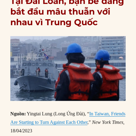
Tại Đài Loan, bạn bè đang
bắt đầu mâu thuẫn với
nhau vì Trung Quốc
Nguồn:
Yingtai Lung (Long Ứng Đài), “
In Taiwan, Friends
Are Starting to Turn Against Each Other
,”
New York Times,
18/04/2023