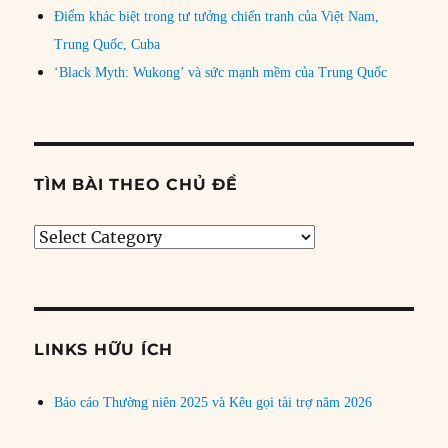
Điểm khác biệt trong tư tưởng chiến tranh của Việt Nam,
Trung Quốc, Cuba
‘Black Myth: Wukong’ và sức mạnh mềm của Trung Quốc
TÌM BÀI THEO CHỦ ĐỀ
Tìm
bài
theo
chủ
đề
LINKS HỮU ÍCH
Báo cáo Thường niên 2025 và Kêu gọi tài trợ năm 2026