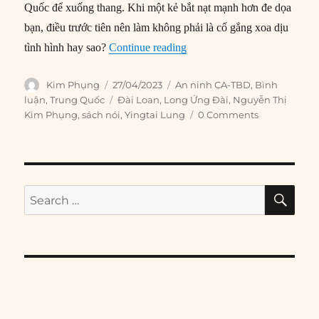
Quốc để xuống thang. Khi một kẻ bắt nạt mạnh hơn đe dọa
bạn, điều trước tiên nên làm không phải là cố gắng xoa dịu
“Tại Đài Loan, bạn bè đang 
tình hình hay sao?
Continue reading
Author
Posted
Categories
Kim Phụng
27/04/2023
An ninh CA-TBD
,
Bình
on
Tags
luận
,
Trung Quốc
Đài Loan
,
Long Ứng Đài
,
Nguyễn Thị
Kim Phụng
,
sách nói
,
Yingtai Lung
0 Comments
SE
Search
for: