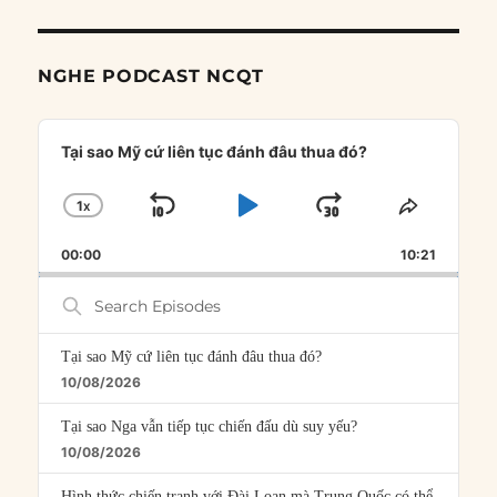
NGHE PODCAST NCQT
Audio
Player
Tại sao Mỹ cứ liên tục đánh đâu thua đó?
1
X
SKIP
PLAY
JUMP
CHANGE
SHARE
PLAYBACK
THIS
BACKWARD
PAUSE
FORWARD
00:00
RATE
10:21
EPISOD
Search
Episodes
Tại sao Mỹ cứ liên tục đánh đâu thua đó?
10/08/2026
Tại sao Nga vẫn tiếp tục chiến đấu dù suy yếu?
10/08/2026
Hình thức chiến tranh với Đài Loan mà Trung Quốc có thể