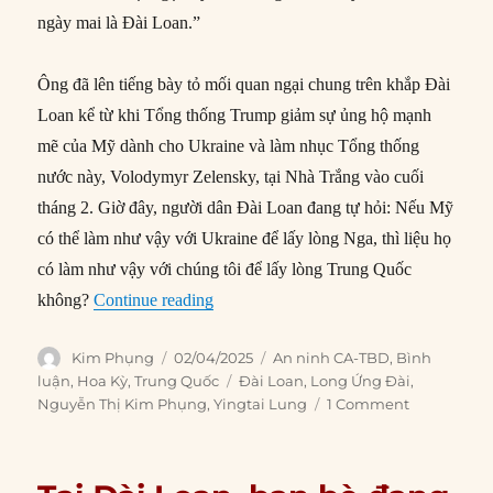
ngày mai là Đài Loan.”
Ông đã lên tiếng bày tỏ mối quan ngại chung trên khắp Đài
Loan kể từ khi Tổng thống Trump giảm sự ủng hộ mạnh
mẽ của Mỹ dành cho Ukraine và làm nhục Tổng thống
nước này, Volodymyr Zelensky, tại Nhà Trắng vào cuối
tháng 2. Giờ đây, người dân Đài Loan đang tự hỏi: Nếu Mỹ
có thể làm như vậy với Ukraine để lấy lòng Nga, thì liệu họ
có làm như vậy với chúng tôi để lấy lòng Trung Quốc
“Thời gian không còn nhiều cho Đài L
không?
Continue reading
Author
Posted
Categories
Kim Phụng
02/04/2025
An ninh CA-TBD
,
Bình
on
Tags
luận
,
Hoa Kỳ
,
Trung Quốc
Đài Loan
,
Long Ứng Đài
,
Nguyễn Thị Kim Phụng
,
Yingtai Lung
1 Comment