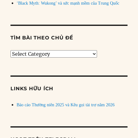
‘Black Myth: Wukong’ và sức mạnh mềm của Trung Quốc
TÌM BÀI THEO CHỦ ĐỀ
Tìm
bài
theo
chủ
đề
LINKS HỮU ÍCH
Báo cáo Thường niên 2025 và Kêu gọi tài trợ năm 2026