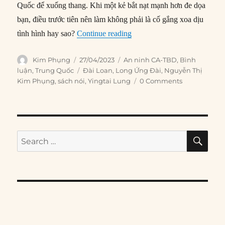
Quốc để xuống thang. Khi một kẻ bắt nạt mạnh hơn đe dọa
bạn, điều trước tiên nên làm không phải là cố gắng xoa dịu
“Tại Đài Loan, bạn bè đang 
tình hình hay sao?
Continue reading
Author
Posted
Categories
Kim Phụng
27/04/2023
An ninh CA-TBD
,
Bình
on
Tags
luận
,
Trung Quốc
Đài Loan
,
Long Ứng Đài
,
Nguyễn Thị
Kim Phụng
,
sách nói
,
Yingtai Lung
0 Comments
SE
Search
for: