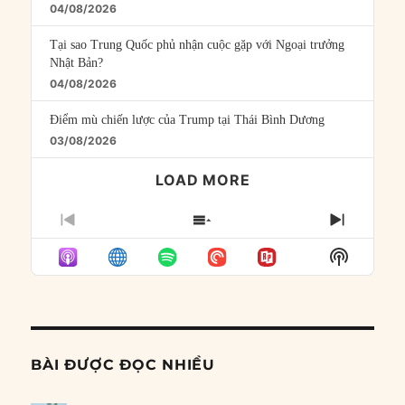
04/08/2026
Tại sao Trung Quốc phủ nhận cuộc gặp với Ngoại trưởng
Nhật Bản?
04/08/2026
Điểm mù chiến lược của Trump tại Thái Bình Dương
03/08/2026
LOAD MORE
PREVIOUS
SHOW
NEXT
EPISODE
EPISODES
EPISO
Show
LIST
Podcast
Informat
BÀI ĐƯỢC ĐỌC NHIỀU