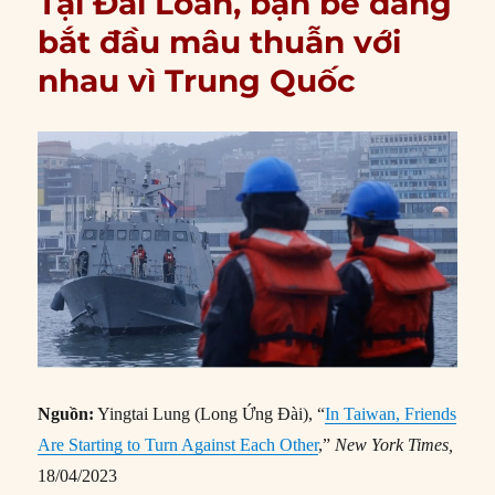
Tại Đài Loan, bạn bè đang
bắt đầu mâu thuẫn với
nhau vì Trung Quốc
Nguồn:
Yingtai Lung (Long Ứng Đài), “
In Taiwan, Friends
Are Starting to Turn Against Each Other
,”
New York Times,
18/04/2023