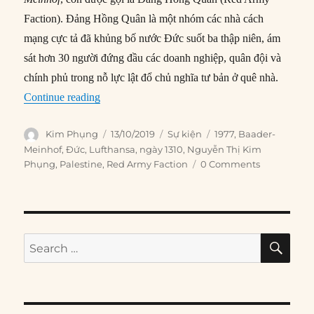
Faction). Đảng Hồng Quân là một nhóm các nhà cách
mạng cực tả đã khủng bố nước Đức suốt ba thập niên, ám
sát hơn 30 người đứng đầu các doanh nghiệp, quân đội và
chính phủ trong nỗ lực lật đổ chủ nghĩa tư bản ở quê nhà.
“13/10/1977: Khủng bố Palestine cướp máy ba
Continue reading
Author
Posted
Categories
Tags
Kim Phụng
13/10/2019
Sự kiện
1977
,
Baader-
on
Meinhof
,
Đức
,
Lufthansa
,
ngày 1310
,
Nguyễn Thị Kim
Phụng
,
Palestine
,
Red Army Faction
0 Comments
SE
Search
for: