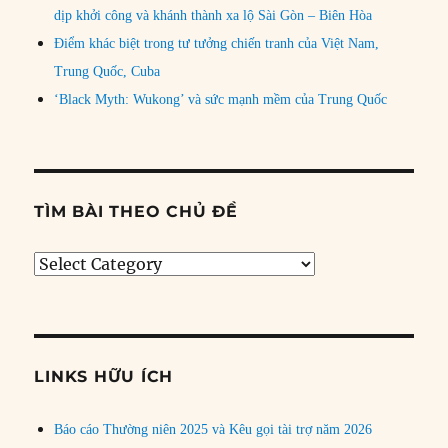
dịp khởi công và khánh thành xa lộ Sài Gòn – Biên Hòa
Điểm khác biệt trong tư tưởng chiến tranh của Việt Nam,
Trung Quốc, Cuba
‘Black Myth: Wukong’ và sức mạnh mềm của Trung Quốc
TÌM BÀI THEO CHỦ ĐỀ
Tìm
bài
theo
chủ
đề
LINKS HỮU ÍCH
Báo cáo Thường niên 2025 và Kêu gọi tài trợ năm 2026