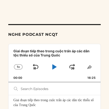
NGHE PODCAST NCQT
Audio
Player
Giai đoạn tiếp theo trong cuộc trấn áp các dân
tộc thiểu số của Trung Quốc
1
X
SKIP
PLAY
JUMP
CHANGE
SHARE
PLAYBACK
THIS
BACKWARD
PAUSE
FORWARD
00:00
RATE
16:25
EPISOD
Search
Episodes
Giai đoạn tiếp theo trong cuộc trấn áp các dân tộc thiểu số
của Trung Quốc