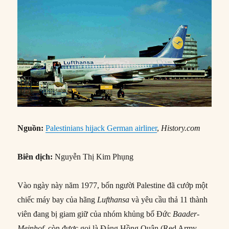
Nguồn:
Palestinians hijack German airliner
,
History.com
Biên dịch:
Nguyễn Thị Kim Phụng
Vào ngày này năm 1977, bốn người Palestine đã cướp một
chiếc máy bay của hãng
Lufthansa
và yêu cầu thả 11 thành
viên đang bị giam giữ của nhóm khủng bố Đức
Baader-
Meinhof
, còn được gọi là Đảng Hồng Quân (Red Army