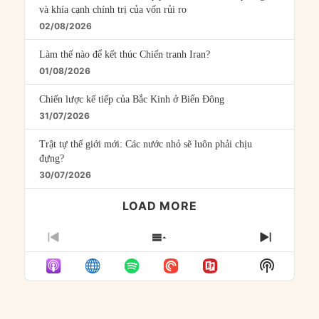
và khía cạnh chính trị của vốn rủi ro
02/08/2026
Làm thế nào để kết thúc Chiến tranh Iran?
01/08/2026
Chiến lược kế tiếp của Bắc Kinh ở Biển Đông
31/07/2026
Trật tự thế giới mới: Các nước nhỏ sẽ luôn phải chịu
đựng?
30/07/2026
LOAD MORE
PREVIOUS
SHOW
NEXT
EPISODE
EPISODES
EPISO
Show
LIST
Podcast
Informat