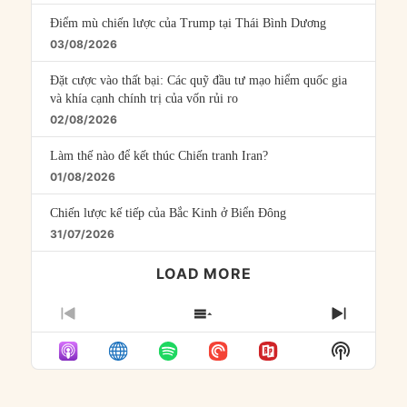
Điểm mù chiến lược của Trump tại Thái Bình Dương
03/08/2026
Đặt cược vào thất bại: Các quỹ đầu tư mạo hiểm quốc gia
và khía cạnh chính trị của vốn rủi ro
02/08/2026
Làm thế nào để kết thúc Chiến tranh Iran?
01/08/2026
Chiến lược kế tiếp của Bắc Kinh ở Biển Đông
31/07/2026
LOAD MORE
PREVIOUS
SHOW
NEXT
EPISODE
EPISODES
EPISO
Show
LIST
Podcast
Informat