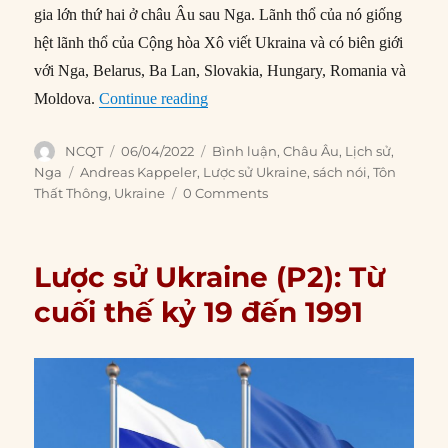
gia lớn thứ hai ở châu Âu sau Nga. Lãnh thổ của nó giống
hệt lãnh thổ của Cộng hòa Xô viết Ukraina và có biên giới
với Nga, Belarus, Ba Lan, Slovakia, Hungary, Romania và
“Lược sử Ukraine (P3): Quốc gia độc ​
Moldova.
Continue reading
Author
Posted
Categories
NCQT
06/04/2022
Bình luận
,
Châu Âu
,
Lịch sử
,
on
Tags
Nga
Andreas Kappeler
,
Lược sử Ukraine
,
sách nói
,
Tôn
Thất Thông
,
Ukraine
0 Comments
Lược sử Ukraine (P2): Từ
cuối thế kỷ 19 đến 1991