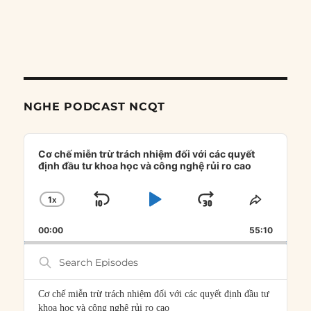
NGHE PODCAST NCQT
Audio
Player
Cơ chế miễn trừ trách nhiệm đối với các quyết
định đầu tư khoa học và công nghệ rủi ro cao
1
X
SKIP
PLAY
JUMP
CHANGE
SHARE
PLAYBACK
THIS
BACKWARD
PAUSE
FORWARD
00:00
RATE
55:10
EPISOD
Search
Episodes
Cơ chế miễn trừ trách nhiệm đối với các quyết định đầu tư
khoa học và công nghệ rủi ro cao