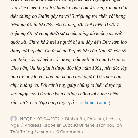
sau Thế chiến I, rồi trở thành Cộng hòa Xô viết, rồi nạn đói
diệt chủng do Stalin gây ra với 3 triệu người chết, rồi hàng
triệu người bị lưu đày vào Gulag, rồi Thế chiến II với 7
triệu người tử vong dưới sự chiếm đóng hà khắc của Đức
quốc xã. Chưa kể 2 triệu người bị lưu đày đến Đức làm lao
động cưỡng chế. Chưa kể những nỗ lực của Nga để xóa sổ
văn hóa, xóa sổ tiếng nói, đồng hóa giới tinh hoa Ukraine.
Cho nên, khi họ giành được độc lập năm 1991, nền độc lập
non trẻ này là vật báu mà không một người Ukraine nào
chịu buông ra. Bối cảnh này giúp chúng ta hiểu được tại
sao ngày nay Ukraine kiên cường chống lại cuộc chiến
“Lược sử Ukra
xâm lược của Nga bằng mọi giá.
Continue reading
Author
Posted
Categories
NCQT
03/04/2022
Bình luận
,
Châu Âu
,
Lịch sử
,
on
Tags
Nga
Andreas Kappeler
,
Lược sử Ukraine
,
sách nói
,
Tôn
Thất Thông
,
Ukraine
0 Comments