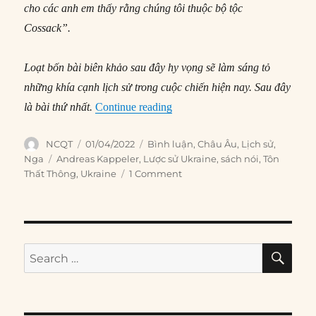
cho các anh em thấy rằng chúng tôi thuộc bộ tộc
Cossack”.
Loạt bốn bài biên khảo sau đây hy vọng sẽ làm sáng tỏ
những khía cạnh lịch sử trong cuộc chiến hiện nay. Sau đây
“Lược sử Ukraine (P1): Từ sơ k
là bài thứ nhất.
Continue reading
Author
Posted
Categories
NCQT
01/04/2022
Bình luận
,
Châu Âu
,
Lịch sử
,
on
Tags
Nga
Andreas Kappeler
,
Lược sử Ukraine
,
sách nói
,
Tôn
Thất Thông
,
Ukraine
1 Comment
SE
Search
for: