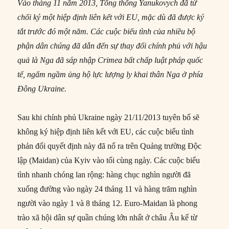
Vào tháng 11 năm 2013, Tổng thống Yanukovych đã từ
chối ký một hiệp định liên kết với EU, mặc dù đã được ký
tắt trước đó một năm. Các cuộc biểu tình của nhiều bộ
phận dân chúng đã dẫn đến sự thay đổi chính phủ với hậu
quả là Nga đã sáp nhập Crimea bất chấp luật pháp quốc
tế, ngấm ngầm ủng hộ lực lượng ly khai thân Nga ở phía
Đông Ukraine.
Sau khi chính phủ Ukraine ngày 21/11/2013 tuyên bố sẽ
không ký hiệp định liên kết với EU, các cuộc biểu tình
phản đối quyết định này đã nổ ra trên Quảng trường Độc
lập (Maidan) của Kyiv vào tối cùng ngày. Các cuộc biểu
tình nhanh chóng lan rộng: hàng chục nghìn người đã
xuống đường vào ngày 24 tháng 11 và hàng trăm nghìn
người vào ngày 1 và 8 tháng 12. Euro-Maidan là phong
trào xã hội dân sự quần chúng lớn nhất ở châu Âu kể từ