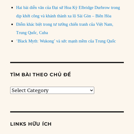
Hai bài diễn văn của Đại sứ Hoa Kỳ Elbridge Durbrow trong
dịp khởi công và khánh thành xa lộ Sài Gòn – Biên Hòa
Điểm khác biệt trong tư tưởng chiến tranh của Việt Nam,
Trung Quốc, Cuba
‘Black Myth: Wukong’ và sức mạnh mềm của Trung Quốc
TÌM BÀI THEO CHỦ ĐỀ
Tìm
bài
theo
chủ
đề
LINKS HỮU ÍCH