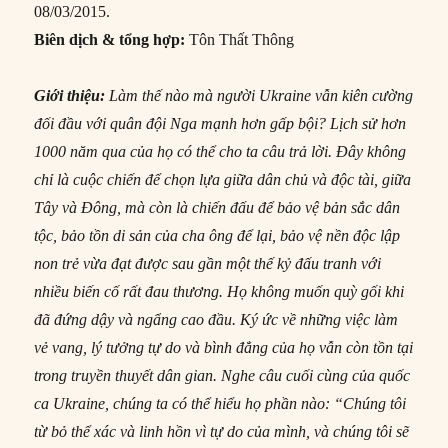
08/03/2015.
Biên dịch & tổng hợp:
Tôn Thất Thông
Giới thiệu:
Làm thế nào mà người Ukraine vẫn kiên cường
đối đầu với quân đội Nga mạnh hơn gấp bội? Lịch sử hơn
1000 năm qua của họ có thể cho ta câu trả lời. Đây không
chỉ là cuộc chiến để chọn lựa giữa dân chủ và độc tài, giữa
Tây và Đông, mà còn là chiến đấu để bảo vệ bản sắc dân
tộc, bảo tồn di sản của cha ông để lại, bảo vệ nền độc lập
non trẻ vừa đạt được sau gần một thế kỷ đấu tranh với
nhiều biến cố rất đau thương. Họ không muốn quỳ gối khi
đã đứng dậy và ngẩng cao đầu.
Ký ức về những việc làm
vẻ vang, lý tưởng tự do và bình đẳng của họ vẫn còn tồn tại
trong truyền thuyết dân gian. Nghe câu cuối cùng của quốc
ca Ukraine, chúng ta có thể hiểu họ phần nào: “Chúng tôi
từ bỏ thể xác và linh hồn vì tự do của mình, và chúng tôi sẽ