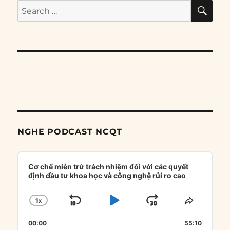
SE
Search
for:
NGHE PODCAST NCQT
Audio
Player
Cơ chế miễn trừ trách nhiệm đối với các quyết
định đầu tư khoa học và công nghệ rủi ro cao
1
X
SKIP
PLAY
JUMP
CHANGE
SHARE
PLAYBACK
THIS
BACKWARD
PAUSE
FORWARD
00:00
RATE
55:10
EPISOD