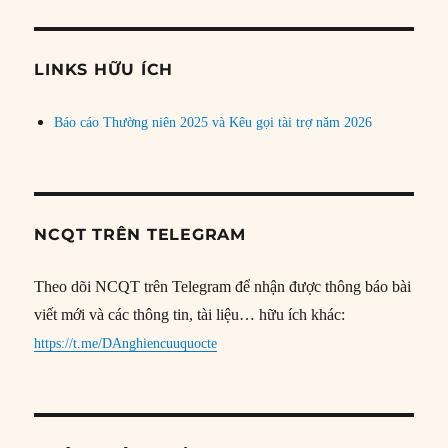
theo
chủ
đề
LINKS HỮU ÍCH
Báo cáo Thường niên 2025 và Kêu gọi tài trợ năm 2026
NCQT TRÊN TELEGRAM
Theo dõi NCQT trên Telegram để nhận được thông báo bài
viết mới và các thông tin, tài liệu… hữu ích khác:
https://t.me/DAnghiencuuquocte