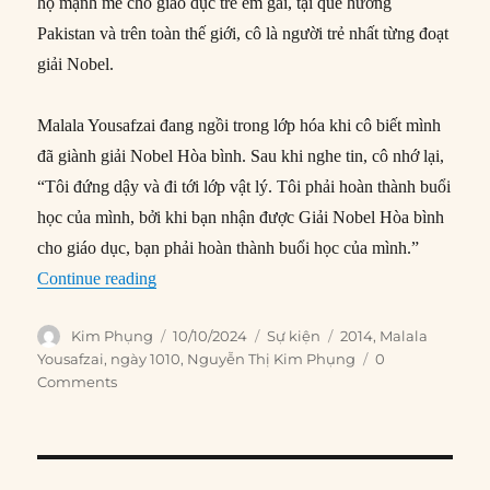
hộ mạnh mẽ cho giáo dục trẻ em gái, tại quê hương
Pakistan và trên toàn thế giới, cô là người trẻ nhất từng đoạt
giải Nobel.
Malala Yousafzai đang ngồi trong lớp hóa khi cô biết mình
đã giành giải Nobel Hòa bình. Sau khi nghe tin, cô nhớ lại,
“Tôi đứng dậy và đi tới lớp vật lý. Tôi phải hoàn thành buổi
học của mình, bởi khi bạn nhận được Giải Nobel Hòa bình
cho giáo dục, bạn phải hoàn thành buổi học của mình.”
“10/10/2014: Malala Yousafzai giành giải Nobel
Continue reading
Author
Posted
Categories
Tags
Kim Phụng
10/10/2024
Sự kiện
2014
,
Malala
on
Yousafzai
,
ngày 1010
,
Nguyễn Thị Kim Phụng
0
Comments