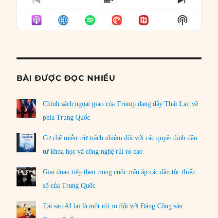
PREVIOUS
SHOW
NEXT
EPISODE
EPISODES
EPISO
Show
LIST
Podcast
Informat
BÀI ĐƯỢC ĐỌC NHIỀU
Chính sách ngoại giao của Trump đang đẩy Thái Lan về
phía Trung Quốc
Cơ chế miễn trừ trách nhiệm đối với các quyết định đầu
tư khoa học và công nghệ rủi ro cao
Giai đoạn tiếp theo trong cuộc trấn áp các dân tộc thiểu
số của Trung Quốc
Tại sao AI lại là một rủi ro đối với Đảng Cộng sản