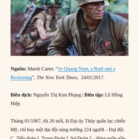
Nguồn:
Marsh Carter, “
At Quang Nam, a Raid and a
Reckoning
”,
The New York Times
, 24/01/2017.
Biên dịch:
Nguyễn Thị Kim Phụng |
Biên tập:
Lê Hồng
Hiệp
Tháng 01/1967, tôi 26 tuổi, là Đại úy Thủy quân lục chiến
Mỹ, chỉ huy một đại đội súng trường 224 người – Đại đội
C, Tiểu đoàn I, Trung Đoàn I, Sư Đoàn I – đóng quân gần