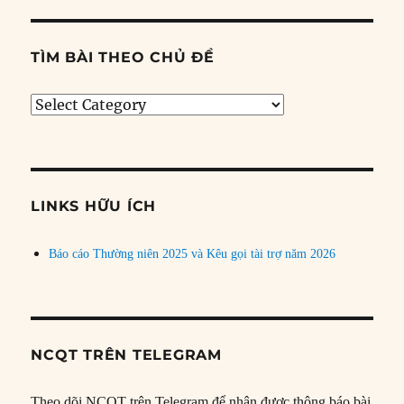
TÌM BÀI THEO CHỦ ĐỀ
Tìm
bài
theo
chủ
đề
LINKS HỮU ÍCH
Báo cáo Thường niên 2025 và Kêu gọi tài trợ năm 2026
NCQT TRÊN TELEGRAM
Theo dõi NCQT trên Telegram để nhận được thông báo bài