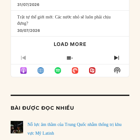
31/07/2026
Trật tự thế giới mới: Các nước nhỏ sẽ luôn phải chịu
đựng?
30/07/2026
LOAD MORE
PREVIOUS
SHOW
NEXT
EPISODE
EPISODES
EPISO
Show
LIST
Podcast
Informat
BÀI ĐƯỢC ĐỌC NHIỀU
Nỗ lực âm thầm của Trung Quốc nhằm thống trị khu
vực Mỹ Latinh