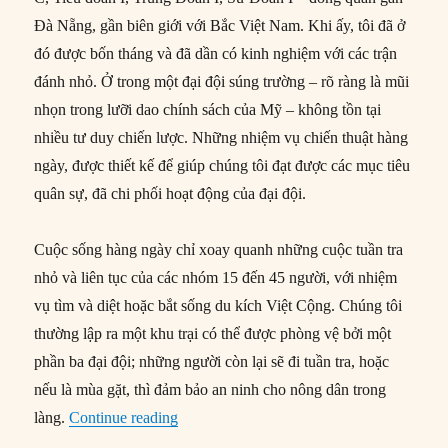
Đà Nẵng, gần biên giới với Bắc Việt Nam. Khi ấy, tôi đã ở
đó được bốn tháng và đã dần có kinh nghiệm với các trận
đánh nhỏ. Ở trong một đại đội súng trường – rõ ràng là mũi
nhọn trong lưỡi dao chính sách của Mỹ – không tồn tại
nhiều tư duy chiến lược. Những nhiệm vụ chiến thuật hàng
ngày, được thiết kế để giúp chúng tôi đạt được các mục tiêu
quân sự, đã chi phối hoạt động của đại đội.
Cuộc sống hàng ngày chỉ xoay quanh những cuộc tuần tra
nhỏ và liên tục của các nhóm 15 đến 45 người, với nhiệm
vụ tìm và diệt hoặc bắt sống du kích Việt Cộng. Chúng tôi
thường lập ra một khu trại có thể được phòng vệ bởi một
phần ba đại đội; những người còn lại sẽ đi tuần tra, hoặc
nếu là mùa gặt, thì đảm bảo an ninh cho nông dân trong
“Chiến tranh Việt Nam qua hồi ức của mộ
làng.
Continue reading