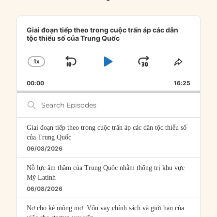
Audio
Player
Giai đoạn tiếp theo trong cuộc trấn áp các dân
tộc thiểu số của Trung Quốc
1
X
SKIP
PLAY
JUMP
CHANGE
SHARE
PLAYBACK
THIS
BACKWARD
PAUSE
FORWARD
00:00
RATE
16:25
EPISOD
Search
Episodes
Giai đoạn tiếp theo trong cuộc trấn áp các dân tộc thiểu số
của Trung Quốc
06/08/2026
Nỗ lực âm thầm của Trung Quốc nhằm thống trị khu vực
Mỹ Latinh
06/08/2026
Nợ cho kẻ mộng mơ: Vốn vay chính sách và giới hạn của